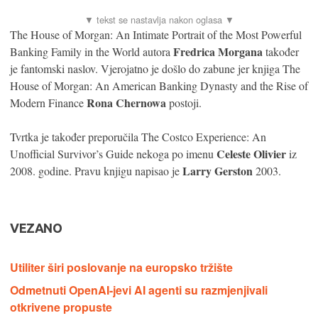
The House of Morgan: An Intimate Portrait of the Most Powerful
Fredrica Morgana
Banking Family in the World autora
također
je fantomski naslov. Vjerojatno je došlo do zabune jer knjiga The
House of Morgan: An American Banking Dynasty and the Rise of
Rona Chernowa
Modern Finance
postoji.
Tvrtka je također preporučila The Costco Experience: An
Celeste Olivier
Unofficial Survivor’s Guide nekoga po imenu
iz
Larry Gerston
2008. godine. Pravu knjigu napisao je
2003.
VEZANO
Utiliter širi poslovanje na europsko tržište
Odmetnuti OpenAI-jevi AI agenti su razmjenjivali
otkrivene propuste