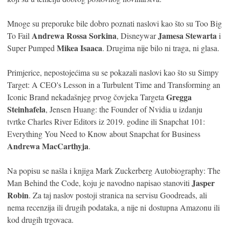
Mnoge su preporuke bile dobro poznati naslovi kao što su Too Big
Andrewa Rossa Sorkina
Jamesa Stewarta
To Fail
, Disneywar
i
Mikea Isaaca
Super Pumped
. Drugima nije bilo ni traga, ni glasa.
Primjerice, nepostojećima su se pokazali naslovi kao što su Simpy
Target: A CEO's Lesson in a Turbulent Time and Transforming an
Gregga
Iconic Brand nekadašnjeg prvog čovjeka Targeta
Steinhafela
, Jensen Huang: the Founder of Nvidia u izdanju
tvrtke Charles River Editors iz 2019. godine ili Snapchat 101:
Everything You Need to Know about Snapchat for Business
Andrewa MacCarthyja
.
Na popisu se našla i knjiga Mark Zuckerberg Autobiography: The
Jasper
Man Behind the Code, koju je navodno napisao stanoviti
Robin
. Za taj naslov postoji stranica na servisu Goodreads, ali
nema recenzija ili drugih podataka, a nije ni dostupna Amazonu ili
kod drugih trgovaca.