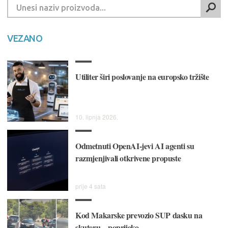
VEZANO
Utiliter širi poslovanje na europsko tržište
10. lipnja 2026.
Odmetnuti OpenAI-jevi AI agenti su
razmjenjivali otkrivene propuste
prije 4 sata
Kod Makarske prevozio SUP dasku na
skuteru – poprijeko