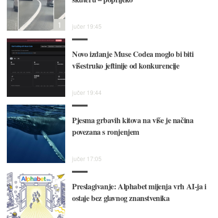
1
jučer 19:45
Novo izdanje Muse Codea moglo bi biti
višestruko jeftinije od konkurencije
jučer 19:44
Pjesma grbavih kitova na više je načina
povezana s ronjenjem
jučer 17:05
Preslagivanje: Alphabet mijenja vrh AI-ja i
ostaje bez glavnog znanstvenika