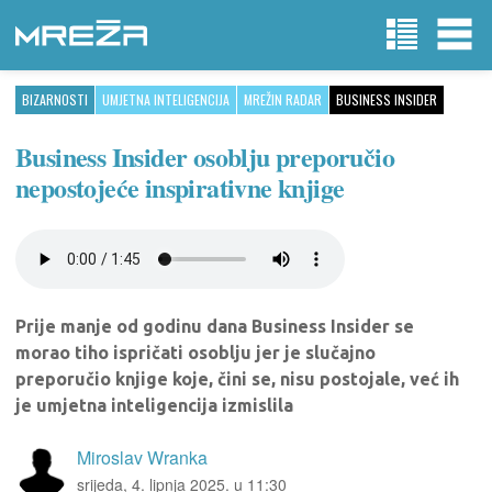
BIZARNOSTI
UMJETNA INTELIGENCIJA
MREŽIN RADAR
BUSINESS INSIDER
Business Insider osoblju preporučio
nepostojeće inspirativne knjige
Prije manje od godinu dana Business Insider se
morao tiho ispričati osoblju jer je slučajno
preporučio knjige koje, čini se, nisu postojale, već ih
je umjetna inteligencija izmislila
Miroslav Wranka
srijeda, 4. lipnja 2025. u 11:30