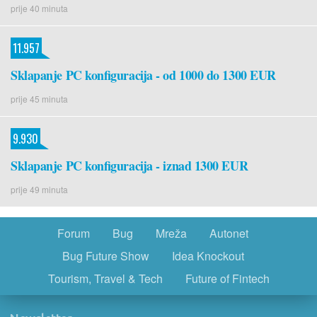
prije 40 minuta
11.957
Sklapanje PC konfiguracija - od 1000 do 1300 EUR
prije 45 minuta
9.930
Sklapanje PC konfiguracija - iznad 1300 EUR
prije 49 minuta
Forum
Bug
Mreža
Autonet
Bug Future Show
Idea Knockout
Tourism, Travel & Tech
Future of Fintech