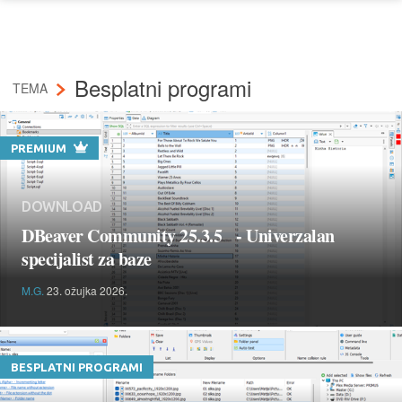
Besplatni programi
TEMA
PREMIUM
DOWNLOAD
DBeaver Community 25.3.5 - Univerzalan
specijalist za baze
M.G.
23. ožujka 2026.
BESPLATNI PROGRAMI