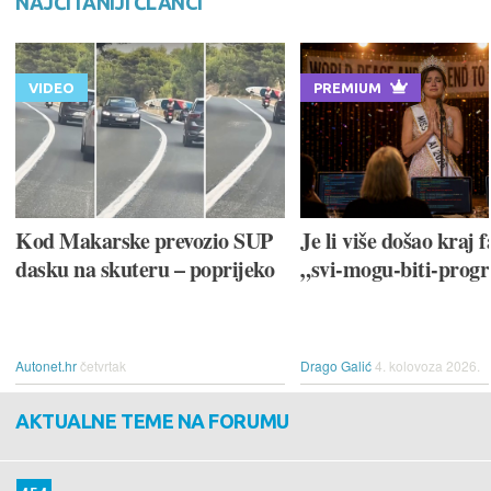
NAJČITANIJI ČLANCI
VIDEO
PREMIUM
Kod Makarske prevozio SUP
Je li više došao kraj f
dasku na skuteru – poprijeko
„svi-mogu-biti-prog
Autonet.hr
četvrtak
Drago Galić
4. kolovoza 2026.
AKTUALNE TEME NA FORUMU