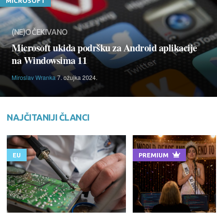
MICROSOFT
(NE)OČEKIVANO
Microsoft ukida podršku za Android aplikacije
na Windowsima 11
Miroslav Wranka
7. ožujka 2024.
NAJČITANIJI ČLANCI
EU
PREMIUM