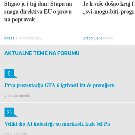
Stigao je i taj dan: Stupa na
Je li više došao kraj f
snagu direktiva EU o pravu
„svi-mogu-biti-prog
na popravak
Mreža
1. kolovoza 2026.
Drago Galić
utorak
AKTUALNE TEME NA FORUMU
5
Prva prezentacija GTA 6 igrivosti bit će premijern
prije par minuta
26
Veliki dio AI industrije su marksisti, kaže šef Pa
prije 3 minute