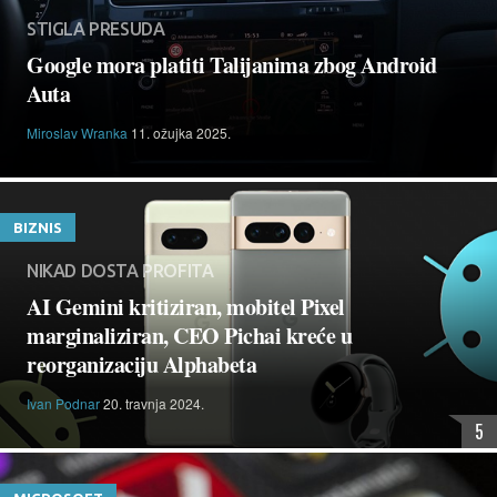
STIGLA PRESUDA
Google mora platiti Talijanima zbog Android
Auta
Miroslav Wranka
11. ožujka 2025.
BIZNIS
NIKAD DOSTA PROFITA
AI Gemini kritiziran, mobitel Pixel
marginaliziran, CEO Pichai kreće u
reorganizaciju Alphabeta
Ivan Podnar
20. travnja 2024.
5