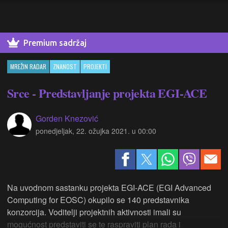
Premium sadržaj
MREŽIN RADAR
ZNANOST
PROJEKTI
Srce - Predstavljanje projekta EGI-ACE
Gorden Knezović
ponedjeljak, 22. ožujka 2021. u 00:00
Na uvodnom sastanku projekta EGI-ACE (EGI Advanced
Computing for EOSC) okupilo se 140 predstavnika
konzorcija. Voditelji projektnih aktivnosti imali su
mogućnost predstaviti se te raspraviti plan rada i