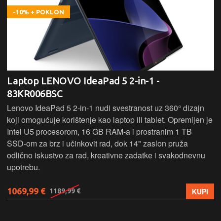
-10% + POKLON
Laptop LENOVO IdeaPad 5 2-in-1 -
83KR006BSC
Lenovo IdeaPad 5 2‑in‑1 nudi svestranost uz 360° dizajn
koji omogućuje korištenje kao laptop ili tablet. Opremljen je
Intel U5 procesorom, 16 GB RAM-a i prostranim 1 TB
SSD‑om za brz i učinkovit rad, dok 14" zaslon pruža
odlično iskustvo za rad, kreativne zadatke i svakodnevnu
upotrebu.
1069,99 €
KUPI
1189,99 €