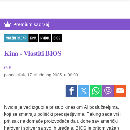
Premium sadržaj
MREŽIN RADAR
KINA
NVIDIA
BIOS
Kina - Vlastiti BIOS
G.K.
ponedjeljak, 17. studenog 2025. u 06:00
Nvidia je već izgubila pristup kineskim AI poslužiteljima,
koji se smatraju politički preosjetljivima. Peking sada vrši
pritisak na domaće proizvođače da uklone sav američki
hardver i softver sa svojih uređaja. BIOS je pritom važan