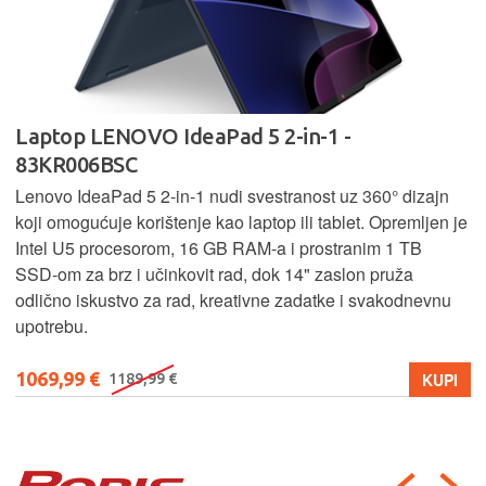
Laptop LENOVO IdeaPad 5 2-in-1 -
83KR006BSC
Lenovo IdeaPad 5 2‑in‑1 nudi svestranost uz 360° dizajn
koji omogućuje korištenje kao laptop ili tablet. Opremljen je
Intel U5 procesorom, 16 GB RAM-a i prostranim 1 TB
SSD‑om za brz i učinkovit rad, dok 14" zaslon pruža
odlično iskustvo za rad, kreativne zadatke i svakodnevnu
upotrebu.
1069,99 €
KUPI
1189,99 €