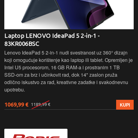
Laptop LENOVO IdeaPad 5 2-in-1 -
83KR006BSC
Lenovo IdeaPad 5 2‑in‑1 nudi svestranost uz 360° dizajn
koji omogućuje korištenje kao laptop ili tablet. Opremljen je
Intel U5 procesorom, 16 GB RAM-a i prostranim 1 TB
SSD‑om za brz i učinkovit rad, dok 14" zaslon pruža
odlično iskustvo za rad, kreativne zadatke i svakodnevnu
upotrebu.
1069,99 €
KUPI
1189,99 €