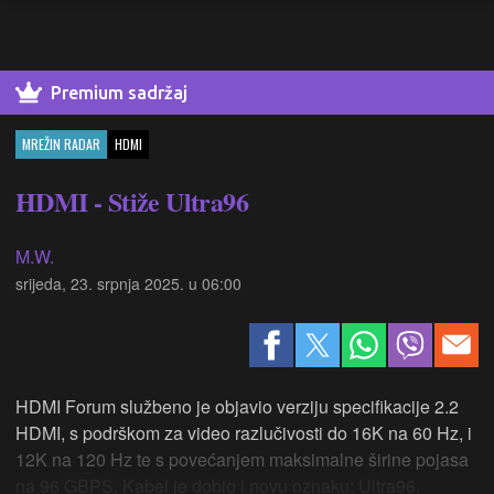
Premium sadržaj
MREŽIN RADAR
HDMI
HDMI - Stiže Ultra96
M.W.
srijeda, 23. srpnja 2025. u 06:00
HDMI Forum službeno je objavio verziju specifikacije 2.2
HDMI, s podrškom za video razlučivosti do 16K na 60 Hz, i
12K na 120 Hz te s povećanjem maksimalne širine pojasa
na 96 GBPS. Kabel je dobio i novu oznaku: Ultra96.