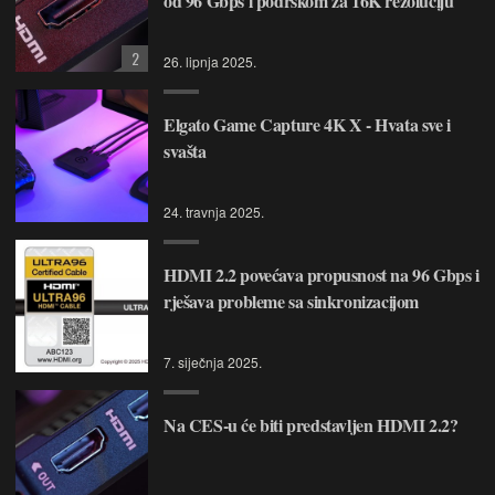
od 96 Gbps i podrškom za 16K rezoluciju
2
26. lipnja 2025.
Elgato Game Capture 4K X - Hvata sve i
svašta
24. travnja 2025.
HDMI 2.2 povećava propusnost na 96 Gbps i
rješava probleme sa sinkronizacijom
7. siječnja 2025.
Na CES-u će biti predstavljen HDMI 2.2?