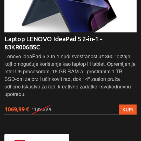
Laptop LENOVO IdeaPad 5 2-in-1 -
83KR006BSC
Lenovo IdeaPad 5 2‑in‑1 nudi svestranost uz 360° dizajn
koji omogućuje korištenje kao laptop ili tablet. Opremljen je
Intel U5 procesorom, 16 GB RAM-a i prostranim 1 TB
SSD‑om za brz i učinkovit rad, dok 14" zaslon pruža
odlično iskustvo za rad, kreativne zadatke i svakodnevnu
upotrebu.
1069,99 €
KUPI
1189,99 €