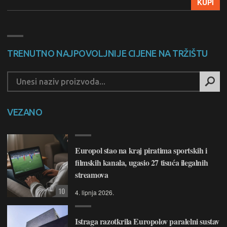
KUPI
TRENUTNO NAJPOVOLJNIJE CIJENE NA TRŽIŠTU
VEZANO
Europol stao na kraj piratima sportskih i
filmskih kanala, ugasio 27 tisuća ilegalnih
streamova
10
4. lipnja 2026.
Istraga razotkrila Europolov paralelni sustav