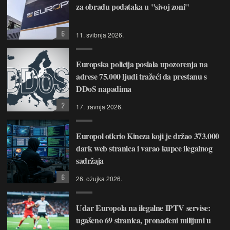
za obradu podataka u "sivoj zoni"
6
11. svibnja 2026.
Europska policija poslala upozorenja na
adrese 75.000 ljudi tražeći da prestanu s
DDoS napadima
2
17. travnja 2026.
Europol otkrio Kineza koji je držao 373.000
dark web stranica i varao kupce ilegalnog
sadržaja
6
26. ožujka 2026.
Udar Europola na ilegalne IPTV servise:
ugašeno 69 stranica, pronađeni milijuni u