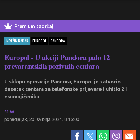
Premium sadržaj
MREŽIN RADAR
EUROPOL
PANDORA
Europol - U akciji Pandora palo 12
prevarantskih pozivnih centara
U sklopu operacije Pandora, Europol je zatvorio
desetak centara za telefonske prijevare i uhitio 21
osumnjičenika
M.W.
ponedjeljak, 20. svibnja 2024. u 15:00