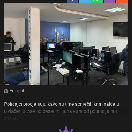
Europol
Policajci procjenjuju kako su time spriječili kriminalce u
izvlačenju više od deset milijuna eura od potencijalnih
žrtava.