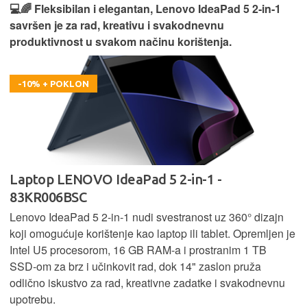
💻🌈 Fleksibilan i elegantan, Lenovo IdeaPad 5 2‑in‑1
savršen je za rad, kreativu i svakodnevnu
produktivnost u svakom načinu korištenja.
-10% + POKLON
Laptop LENOVO IdeaPad 5 2-in-1 -
83KR006BSC
Lenovo IdeaPad 5 2‑in‑1 nudi svestranost uz 360° dizajn
koji omogućuje korištenje kao laptop ili tablet. Opremljen je
Intel U5 procesorom, 16 GB RAM-a i prostranim 1 TB
SSD‑om za brz i učinkovit rad, dok 14" zaslon pruža
odlično iskustvo za rad, kreativne zadatke i svakodnevnu
upotrebu.