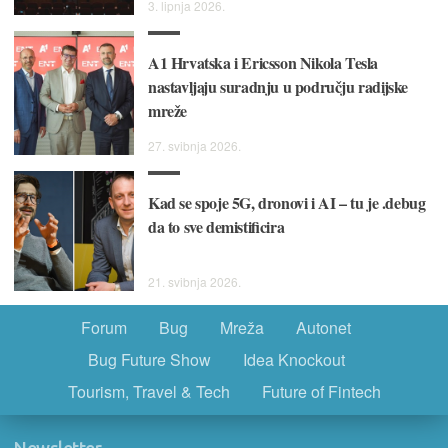
3. lipnja 2026.
A1 Hrvatska i Ericsson Nikola Tesla
nastavljaju suradnju u području radijske
mreže
27. svibnja 2026.
Kad se spoje 5G, dronovi i AI – tu je .debug
da to sve demistificira
21. svibnja 2026.
Forum
Bug
Mreža
Autonet
Bug Future Show
Idea Knockout
Tourism, Travel & Tech
Future of Fintech