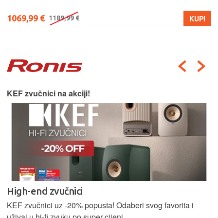
1069,99 €
KUPI
1189,99 €
KEF zvučnici na akciji!
High-end zvučnici
KEF zvučnici uz -20% popusta! Odaberi svog favorita i
uživaj u hi-fi zvuku po super cijeni.