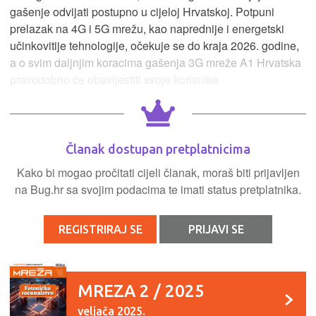
gašenje odvijati postupno u cijeloj Hrvatskoj. Potpuni
prelazak na 4G i 5G mrežu, kao naprednije i energetski
učinkovitije tehnologije, očekuje se do kraja 2026. godine,
a o svim daljnjim koracima gašenja 3G mreže A1 Hrvatska
pravodobno će obavijestiti svoje korisnike.
Članak dostupan pretplatnicima
Kako bi mogao pročitati cijeli članak, moraš biti prijavljen
na Bug.hr sa svojim podacima te imati status pretplatnika.
REGISTRIRAJ SE
PRIJAVI SE
MREZA 2 / 2025
veljača 2025.