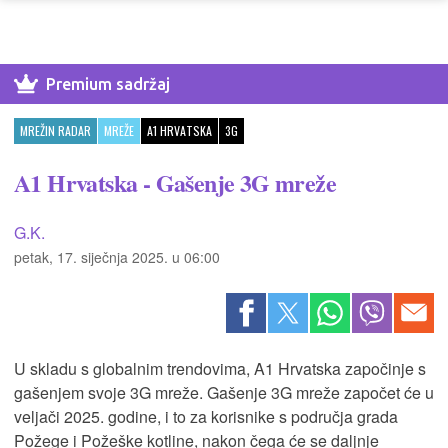
Premium sadržaj
MREŽIN RADAR
MREŽE
A1 HRVATSKA
3G
A1 Hrvatska - Gašenje 3G mreže
G.K.
petak, 17. siječnja 2025. u 06:00
U skladu s globalnim trendovima, A1 Hrvatska započinje s
gašenjem svoje 3G mreže. Gašenje 3G mreže započet će u
veljači 2025. godine, i to za korisnike s područja grada
Požege i Požeške kotline, nakon čega će se daljnje