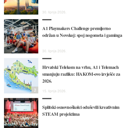
30. lipnja 2026.
A1 Playmakers Challenge premijerno
održan u Novskoj: spoj nogometa i gaminga
30. lipnja 2026.
Hrvatski Telekom na vrhu, A1 i Telemach
smanjuju razliku: HAKOM-ovo izvješće za
2026.
2
15. lipnja 2026.
Splitski osnovnoškolci oduševili kreativnim
STEAM projektima