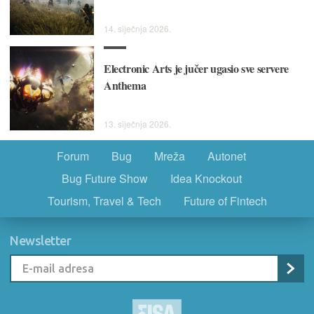
14. siječnja 2026.
Electronic Arts je jučer ugasio sve servere
Anthema
13. siječnja 2026.
Forum
Bug
Mreža
Autonet
Bug Future Show
Idea Knockout
Tourism, Travel & Tech
Future of Fintech
Newsletter