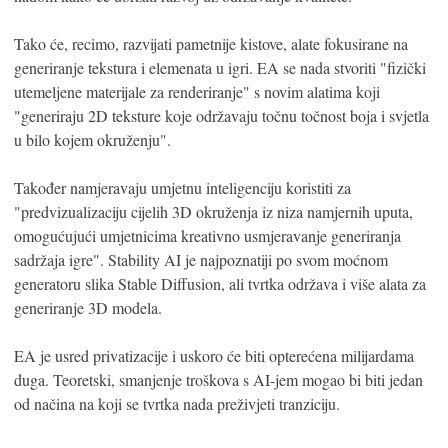
Tako će, recimo, razvijati pametnije kistove, alate fokusirane na
generiranje tekstura i elemenata u igri. EA se nada stvoriti "fizički
utemeljene materijale za renderiranje" s novim alatima koji
"generiraju 2D teksture koje održavaju točnu točnost boja i svjetla
u bilo kojem okruženju".
Također namjeravaju umjetnu inteligenciju koristiti za
"predvizualizaciju cijelih 3D okruženja iz niza namjernih uputa,
omogućujući umjetnicima kreativno usmjeravanje generiranja
sadržaja igre". Stability AI je najpoznatiji po svom moćnom
generatoru slika Stable Diffusion, ali tvrtka održava i više alata za
generiranje 3D modela.
EA je usred privatizacije i uskoro će biti opterećena milijardama
duga. Teoretski, smanjenje troškova s ​​AI-jem mogao bi biti jedan
od načina na koji se tvrtka nada preživjeti tranziciju.