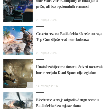
Star Wars Zero Company će imati jaku
priču, ali bez opcionalnih romansi
23. srpnja 2026.
Četvrta sezona Battlefielda 6 kreće sutra, a
Top Gun slijeće sredinom kolovoza
20. srpnja 2026.
Unatoč zahtjevima fanova, četvrti nastavak
horor serijala Dead Space nije izgledan
1
14. svibnja 2026.
Electronic Arts je odgodio drugu sezonu
Battlefielda 6 za mjesec dana