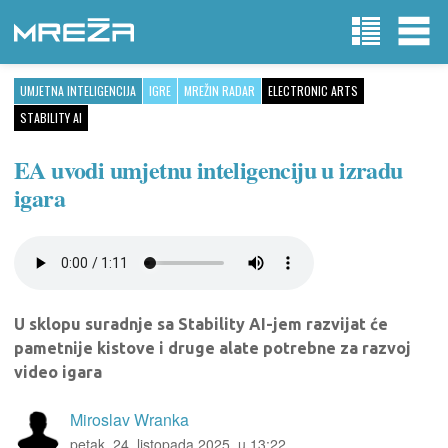
UMJETNA INTELIGENCIJA
IGRE
MREŽIN RADAR
ELECTRONIC ARTS
STABILITY AI
EA uvodi umjetnu inteligenciju u izradu
igara
U sklopu suradnje sa Stability AI-jem razvijat će
pametnije kistove i druge alate potrebne za razvoj
video igara
Miroslav Wranka
petak, 24. listopada 2025. u 13:22