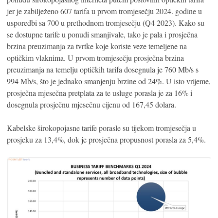
jer je zabilježeno 607 tarifa u prvom tromjesečju 2024. godine u
usporedbi sa 700 u prethodnom tromjesečju (Q4 2023). Kako su
se dostupne tarife u ponudi smanjivale, tako je pala i prosječna
brzina preuzimanja za tvrtke koje koriste veze temeljene na
optičkim vlaknima. U prvom tromjesečju prosječna brzina
preuzimanja na temelju optičkih tarifa dosegnula je 760 Mb/s s
994 Mb/s, što je jednako smanjenju brzine od 24%. U isto vrijeme,
prosječna mjesečna pretplata za te usluge porasla je za 16% i
dosegnula prosječnu mjesečnu cijenu od 167,45 dolara.
Kabelske širokopojasne tarife porasle su tijekom tromjesečja u
prosjeku za 13,4%, dok je prosječna propusnost porasla za 5,4%.