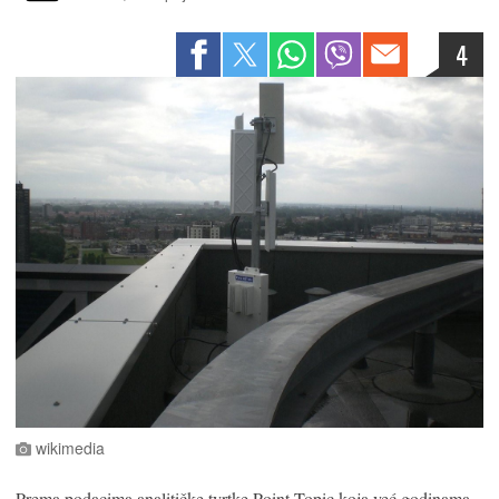
4
wikimedia
Prema podacima analitičke tvrtke Point Topic koja već godinama