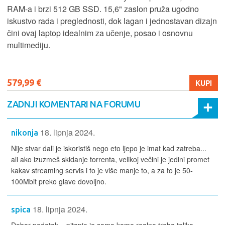
RAM-a i brzi 512 GB SSD. 15,6" zaslon pruža ugodno
iskustvo rada i preglednosti, dok lagan i jednostavan dizajn
čini ovaj laptop idealnim za učenje, posao i osnovnu
multimediju.
579,99 €
KUPI
ZADNJI KOMENTARI NA FORUMU
18. lipnja 2024.
nikonja
Nije stvar dali je iskoristiš nego eto ljepo je imat kad zatreba...
ali ako izuzmeš skidanje torrenta, velikoj večini je jedini promet
kakav streaming servis i to je više manje to, a za to je 50-
100Mbit preko glave dovoljno.
18. lipnja 2024.
spica