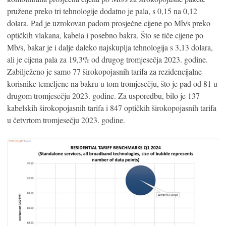
pružene preko tri tehnologije dodatno je pala, s 0,15 na 0,12
dolara. Pad je uzrokovan padom prosječne cijene po Mb/s preko
optičkih vlakana, kabela i posebno bakra. Što se tiče cijene po
Mb/s, bakar je i dalje daleko najskuplja tehnologija s 3,13 dolara,
ali je cijena pala za 19,3% od drugog tromjesečja 2023. godine.
Zabilježeno je samo 77 širokopojasnih tarifa za rezidencijalne
korisnike temeljene na bakru u tom tromjesečju, što je pad od 81 u
drugom tromjesečju 2023. godine. Za usporedbu, bilo je 137
kabelskih širokopojasnih tarifa i 847 optičkih širokopojasnih tarifa
u četvrtom tromjesečju 2023. godine.