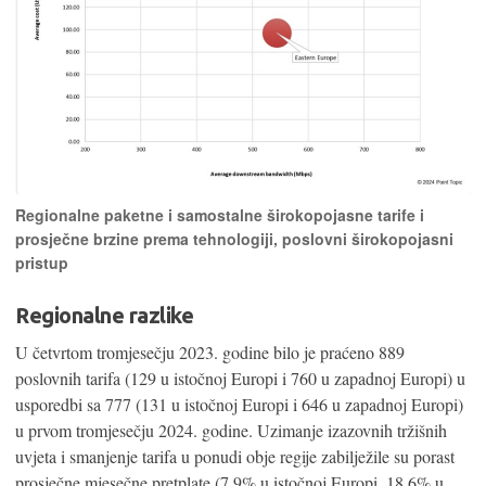
Regionalne paketne i samostalne širokopojasne tarife i
prosječne brzine prema tehnologiji, poslovni širokopojasni
pristup
Regionalne razlike
U četvrtom tromjesečju 2023. godine bilo je praćeno 889
poslovnih tarifa (129 u istočnoj Europi i 760 u zapadnoj Europi) u
usporedbi sa 777 (131 u istočnoj Europi i 646 u zapadnoj Europi)
u prvom tromjesečju 2024. godine. Uzimanje izazovnih tržišnih
uvjeta i smanjenje tarifa u ponudi obje regije zabilježile su porast
prosječne mjesečne pretplate (7,9% u istočnoj Europi, 18,6% u