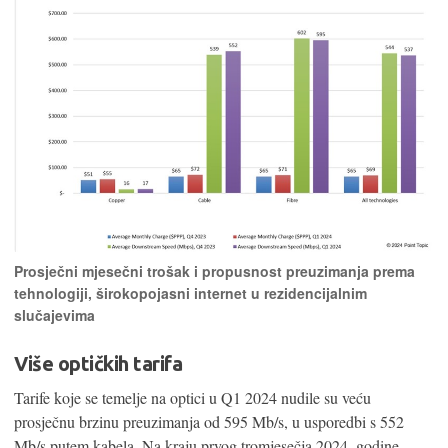
Prosječni mjesečni trošak i propusnost preuzimanja prema
tehnologiji, širokopojasni internet u rezidencijalnim
slučajevima
Više optičkih tarifa
Tarife koje se temelje na optici u Q1 2024 nudile su veću
prosječnu brzinu preuzimanja od 595 Mb/s, u usporedbi s 552
Mb/s putem kabela. Na kraju prvog tromjesečja 2024. godine