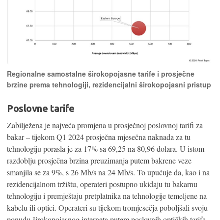
Regionalne samostalne širokopojasne tarife i prosječne
brzine prema tehnologiji, rezidencijalni širokopojasni pristup
Poslovne tarife
Zabilježena je najveća promjena u prosječnoj poslovnoj tarifi za
bakar – tijekom Q1 2024 prosječna mjesečna naknada za tu
tehnologiju porasla je za 17% sa 69,25 na 80,96 dolara. U istom
razdoblju prosječna brzina preuzimanja putem bakrene veze
smanjila se za 9%, s 26 Mb/s na 24 Mb/s. To upućuje da, kao i na
rezidencijalnom tržištu, operateri postupno ukidaju tu bakarnu
tehnologiju i premještaju pretplatnika na tehnologije temeljene na
kabelu ili optici. Operateri su tijekom tromjesečja poboljšali svoju
ponudu širokopojasnog interneta putem poslovnih optičkih tarifa