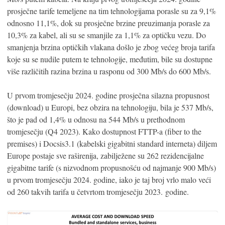
prosječne tarife temeljene na tim tehnologijama porasle su za 9,1%
odnosno 11,1%, dok su prosječne brzine preuzimanja porasle za
10,3% za kabel, ali su se smanjile za 1,1% za optičku vezu. Do
smanjenja brzina optičkih vlakana došlo je zbog većeg broja tarifa
koje su se nudile putem te tehnologije, međutim, bile su dostupne
više različitih razina brzina u rasponu od 300 Mb/s do 600 Mb/s.
U prvom tromjesečju 2024. godine prosječna silazna propusnost
(download) u Europi, bez obzira na tehnologiju, bila je 537 Mb/s,
što je pad od 1,4% u odnosu na 544 Mb/s u prethodnom
tromjesečju (Q4 2023). Kako dostupnost FTTP-a (fiber to the
premises) i Docsis3.1 (kabelski gigabitni standard interneta) diljem
Europe postaje sve raširenija, zabilježene su 262 rezidencijalne
gigabitne tarife (s nizvodnom propusnošću od najmanje 900 Mb/s)
u prvom tromjesečju 2024. godine, iako je taj broj vrlo malo veći
od 260 takvih tarifa u četvrtom tromjesečju 2023. godine.