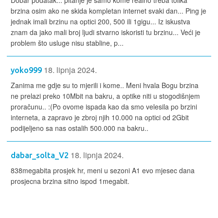
Dobar podatak... pitanje je samo kome realno treba tolika
brzina osim ako ne skida kompletan internet svaki dan... Ping je
jednak imali brzinu na optici 200, 500 ili 1gigu... Iz iskustva
znam da jako mali broj ljudi stvarno iskoristi tu brzinu... Veći je
problem što usluge nisu stabline, p...
18. lipnja 2024.
yoko999
Zanima me gdje su to mjerili i kome.. Meni hvala Bogu brzina
ne prelazi preko 10Mbit na bakru, a optike niti u stogodišnjem
proračunu.. :(Po ovome ispada kao da smo velesila po brzini
interneta, a zapravo je zbroj njih 10.000 na optici od 2Gbit
podijeljeno sa nas ostalih 500.000 na bakru..
18. lipnja 2024.
dabar_solta_V2
838megabita prosjek hr, meni u sezoni A1 evo mjesec dana
prosjecna brzina sitno ispod 1megabit.