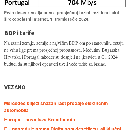
Prvih deset zemalja prema prosječnoj brzini, rezidencijalni
širokopojasni internet, 1. tromjesečje 2024.
BDP i tarife
Na razini zemlje, zemlje s najvišim BDP-om po stanovniku ostaju
na vrhu lige prema prosječnoj propusnosti. Međutim, Bugarska,
Hrvatska i Portugal također su dospjeli na ljestvicu u Q1 2024
budući da su njihovi operateri uveli veće tarife za brzine.
VEZANO
Mercedes bilježi snažan rast prodaje električnih
automobila
Europa – nova faza Broadbanda
EU napreduje prema Digitalnom desetljeću, ali ključni