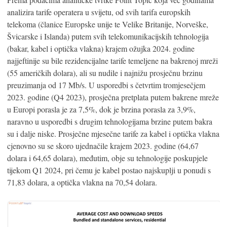
analizira tarife operatera u svijetu, od svih tarifa europskih
telekoma (članice Europske unije te Velike Britanije, Norveške,
Švicarske i Islanda) putem svih telekomunikacijskih tehnologija
(bakar, kabel i optička vlakna) krajem ožujka 2024. godine
najjeftinije su bile rezidencijalne tarife temeljene na bakrenoj mreži
(55 američkih dolara), ali su nudile i najnižu prosječnu brzinu
preuzimanja od 17 Mb/s. U usporedbi s četvrtim tromjesečjem
2023. godine (Q4 2023), prosječna pretplata putem bakrene mreže
u Europi porasla je za 7,5%, dok je brzina porasla za 3,9%,
naravno u usporedbi s drugim tehnologijama brzine putem bakra
su i dalje niske. Prosječne mjesečne tarife za kabel i optička vlakna
cjenovno su se skoro ujednačile krajem 2023. godine (64,67
dolara i 64,65 dolara), međutim, obje su tehnologije poskupjele
tijekom Q1 2024, pri čemu je kabel postao najskuplji u ponudi s
71,83 dolara, a optička vlakna na 70,54 dolara.