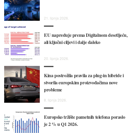
21. lipnja 2026.
EU napreduje prema Digitalnom desetljeću,
ali ključni ciljevi i dalje daleko
20. lipnja 2026.
Kina postrožila pravila za plug-in hibride i
stvorila europskim proizvođačima nove
probleme
8. lipnja 2026.
Europsko tržište pametnih telefona poraslo
je 2 % u Q1 2026.