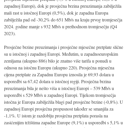
zapadnoj Europi), dok je prosječna brzina preuzimanja zabilježila
mali rast u istočnoj Europi (0,5%), dok je zapadna Europa
zabilježila pad od -30,2% do 651 Mb/s na kraju prvog tromjesečja
2024. godine manje s 932 Mb/s u prethodnom tromjesečju (Q4
2023).
Prosječne brzine preuzimanja i prosječne mjesečne pretplate slične
su u istočnoj i zapadnoj Europi. Međutim, u zapadnoeuropskim
zemljama (ukupno 886) bilo je znatno više tarifa u ponudi u
odnosu na istočnu Europu (ukupno 220). Prosječna mjesečna
cijena pretplate za Zapadnu Europu iznosila je 69,93 dolara u
usporedbi sa 67,42 dolara u istočnoj regiji. Prosječna brzina
preuzimanja bila je nešto viša u istočnoj Europi – 539 Mb/s u
usporedbi s 529 Mb/s u zapadnoj Europi. Tijekom tromjesečja
istočna je Europa zabilježila blagi pad prosječne brzine (-0,8%). U
zapadnoj Europi prosječna propusnost također se smanjila za
-1,1%. U istom je razdoblju prosječna pretplata porasla na
zasićenijim tržištima zapadne Europe (9,1%) u usporedbi s 5,1% u