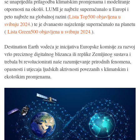
se unaprijedila prilagodba klimatskim promjenama i modeliranje
otpornosti na okoliš. LUMI je najbrže superračunalo u Europi i
peto najbrže na globalnoj razini (
Lista Top500 objavljena u
svibnju 2024.
) te je dvanaesto najzelenije superračunalo na planetu
(
Lista Green500 objavljena u svibnju 2024.
).
Destination Earth vodeća je inicijativa Europske komisije za razvoj
vrlo preciznog digitalnog blizanca ili replike Zemljinog sustava i
trebala bi revolucionirati naše razumijevanje prirodnih fenomena,
opasnosti i utjecaja ljudskih aktivnosti povezanih s klimatskim i
ekološkim promjenama.