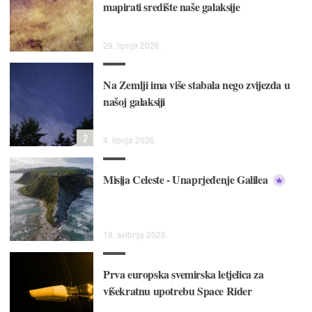
mapirati središte naše galaksije
29. lipnja 2026.
Na Zemlji ima više stabala nego zvijezda u
našoj galaksiji
2
4. lipnja 2026.
Misija Celeste - Unaprjeđenje Galilea
19. svibnja 2026.
Prva europska svemirska letjelica za
višekratnu upotrebu Space Rider