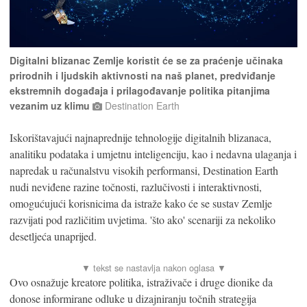
Digitalni blizanac Zemlje koristit će se za praćenje učinaka
prirodnih i ljudskih aktivnosti na naš planet, predviđanje
ekstremnih događaja i prilagođavanje politika pitanjima
vezanim uz klimu
Destination Earth
Iskorištavajući najnaprednije tehnologije digitalnih blizanaca,
analitiku podataka i umjetnu inteligenciju, kao i nedavna ulaganja i
napredak u računalstvu visokih performansi, Destination Earth
nudi neviđene razine točnosti, razlučivosti i interaktivnosti,
omogućujući korisnicima da istraže kako će se sustav Zemlje
razvijati pod različitim uvjetima. 'što ako' scenariji za nekoliko
desetljeća unaprijed.
Ovo osnažuje kreatore politika, istraživače i druge dionike da
donose informirane odluke u dizajniranju točnih strategija