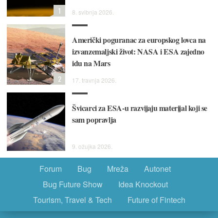
1
8. svibnja 2026.
Američki poguranac za europskog lovca na
izvanzemaljski život: NASA i ESA zajedno
idu na Mars
2
17. travnja 2026.
Švicarci za ESA-u razvijaju materijal koji se
sam popravlja
9. ožujka 2026.
Forum
Bug
Mreža
Autonet
Bug Future Show
Idea Knockout
Tourism, Travel & Tech
Future of Fintech