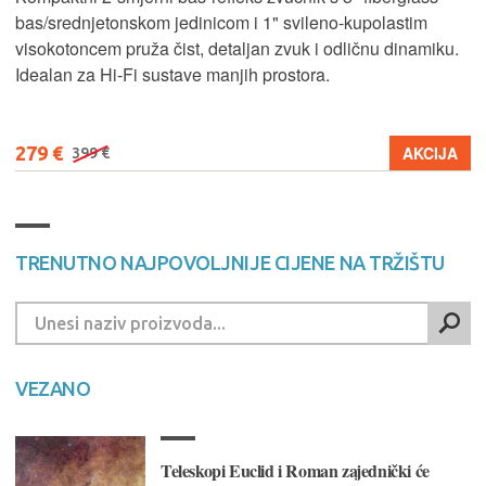
bas/srednjetonskom jedinicom i 1" svileno-kupolastim
visokotoncem pruža čist, detaljan zvuk i odličnu dinamiku.
Idealan za Hi-Fi sustave manjih prostora.
279 €
AKCIJA
399 €
TRENUTNO NAJPOVOLJNIJE CIJENE NA TRŽIŠTU
VEZANO
Teleskopi Euclid i Roman zajednički će