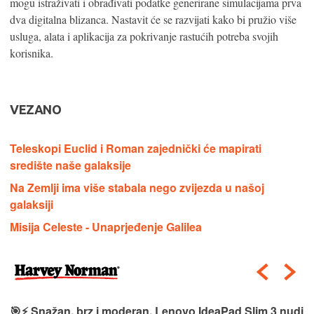
mogu istraživati ​​i obrađivati ​​podatke generirane simulacijama prva
dva digitalna blizanca. Nastavit će se razvijati kako bi pružio više
usluga, alata i aplikacija za pokrivanje rastućih potreba svojih
korisnika.
VEZANO
Teleskopi Euclid i Roman zajednički će mapirati
središte naše galaksije
Na Zemlji ima više stabala nego zvijezda u našoj
galaksiji
Misija Celeste - Unaprjeđenje Galilea
🎯⚡ Snažan, brz i moderan, Lenovo IdeaPad Slim 3 nudi