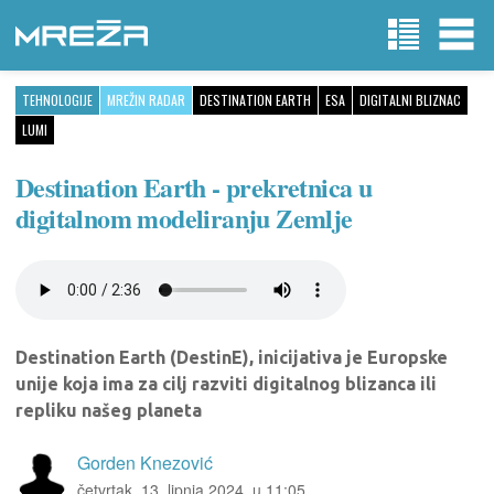
TEHNOLOGIJE
MREŽIN RADAR
DESTINATION EARTH
ESA
DIGITALNI BLIZNAC
LUMI
Destination Earth - prekretnica u
digitalnom modeliranju Zemlje
Destination Earth (DestinE), inicijativa je Europske
unije koja ima za cilj razviti digitalnog blizanca ili
repliku našeg planeta
Gorden Knezović
četvrtak, 13. lipnja 2024. u 11:05