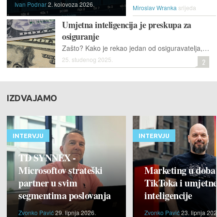
Ivan Podnar
2. kolovoza 2026.
Miroslav Wranka
srijeda
Umjetna inteligencija je preskupa za
osiguranje
Zašto? Kako je rekao jedan od osiguravatelja, za njih je to "prevelika crna kutija" koja bi ih mogla gurnuti u stečaj umiješa li se neki od široko korištenih modela umjetne inteligencije.
25. studenog 2025.
2
IZDVAJAMO
INTERVJU
INTERVJU
TD SYNNEX -
Microsoftov strateški
Marketing u doba
partner u svim
TikToka i umjetn
segmentima poslovanja
inteligencije
Zvonko Pavić
29. lipnja 2026.
Zvonko Pavić
23. lipnja 202