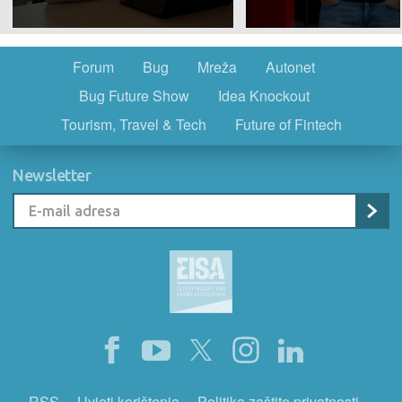
Forum
Bug
Mreža
Autonet
Bug Future Show
Idea Knockout
Tourism, Travel & Tech
Future of Fintech
Newsletter
RSS
Uvjeti korištenja
Politika zaštite privatnosti