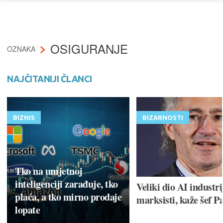
OSIGURANJE
OZNAKA
NAJČITANIJI ČLANCI
BIZNIS
BIZARNOSTI
Tko na umjetnoj
inteligenciji zarađuje, tko
Veliki dio AI industri
plaća, a tko mirno prodaje
marksisti, kaže šef P
lopate