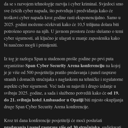
da se s razvojem tehnologije razvija i cyber kriminal. Svjedoci smo
sve češćih cyber napada, što potvrđuju i predviđanja kako će
troškovi cyber napada kroz godine rasti eksponencijalno. Samo u
2025. godini možemo očekivati kako će 10,5 trilijuna dolara biti
potrošeno upravo na njih. U javnom prostoru često slušamo o temi
cyber sigurnosti, ali ključno je ulagati u znanje zaposlenika kako
bi naučeno mogli i primijeniti.
Iz tog je razloga Span u studenom prošle godine po prvi puta
Span Cyber Security Arena konferenciju
organizirao
na kojoj
je je više od 500 posjetitelja pratilo predavanja i panel rasprave
stranih i domaćih stručnjaka s naglaskom na tehničke i regulatorne
aspekte cyber sigurnosti. Već tada su najavili i drugo izdanje u
od 19.
svibnju 2025. godine, a sada i službeno potvrdili kako će
do 21. svibnja hotel Ambasador u Opatiji
biti mjesto okupljanja
druge Span Cyber Security Arena konferencije.
Kroz tri dana konferencije posjetitelji će moći poslušati
predavanja i panel rasprave više od 30 stručnjaka
, sudjelovati