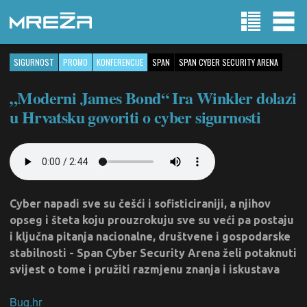
SIGURNOST
PROMO
KONFERENCIJE
SPAN
SPAN CYBER SECURITY ARENA
„Moderni James Bond“ Ira Winkler dolazi
u Hrvatsku govoriti o cyber sigurnosti
Cyber napadi sve su češći i sofisticiraniji, a njihov
opseg i šteta koju prouzrokuju sve su veći pa postaju
i ključna pitanja nacionalne, društvene i gospodarske
stabilnosti - Span Cyber Security Arena želi potaknuti
svijest o tome i pružiti razmjenu znanja i iskustava
Bug.hr