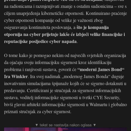
na radionicama i razmjenjivati znanje s ostalim sudionicima – sve s
ciljem unaprjeđenja kibernetičke otpornosti. Kontinuirano praćenje
cyber otpornosti kompanije od velike je važnosti zbog
što je kompanija
osiguravanja kontinuiteta poslovanja, a
otpornija na cyber prijetnje lakše će izbjeći velike financijske i
reputacijske posljedice cyber napada
.
O tome kako je pomogao nekim od najvećih svjetskih organizacija
da ojačaju svoju informacijsku sigurnost kroz identifikaciju
“moderni James Bond“
problema i ranjivosti sustava, govorit će
Ira Winkler
. Ira svoj nadimak „modernog James Bonda“ duguje
inovativnim simulacijama špijunaže kojih će se sigurno dotaknuti u
predavanju. Certificirani je stručnjak za sigurnost informacijskih
sustava, voditelj informacijske sigurnosti u tvrtki CYE Security,
bivši glavni arhitekt informacijske sigurnosti u Walmartu i globalno
priznati stručnjak za cyber sigurnost.