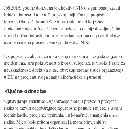
Još 2016. godine donesena je direktiva NIS o sigurnosnoj zaštiti
kritičke infrastrukture u Europskoj uniji. Ona je propisivala
kibernetičku zaštitu strateške infrastrukture od koje zavisi
funkcioniranje društva. Ubrzo se pokazalo da nije dovoljno štititi
samo kritičnu infrastrukturu te je sedam godina od prve direktive
usvojena njena proširena verzija, direktiva NIS2.
Uz pojačane zahtjeve za upravljanjem rizicima i izvještavanjem o
incidentima, širu pokrivenost sektora i subjekata te visoke kazne za
neusklađenost, direktiva NIS2 obvezuje stotine tisuća organizacija
u EU na procjenu svoga stanja kibernetičke sigurnosti.
Ključne odredbe
Upravljanje rizicima
: Organizacije moraju provoditi procjene
rizika te razviti odgovarajuće sigurnosne politike i mjere, a u cilju
identifikacije, procjene, tretiranja, i u konačnici smanjenja
cyber
rizika. Mjere koje pritom organizacija mora primijeniti su
upravljanje incidentima, jača sigurnost lanca opskrbe, pojačana