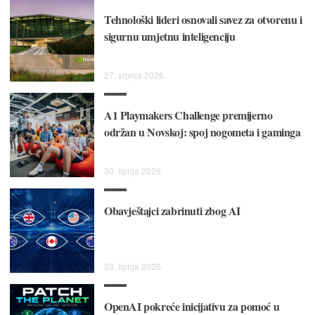
Tehnološki lideri osnovali savez za otvorenu i
sigurnu umjetnu inteligenciju
27. srpnja 2026.
A1 Playmakers Challenge premijerno
održan u Novskoj: spoj nogometa i gaminga
30. lipnja 2026.
Obavještajci zabrinuti zbog AI
23. lipnja 2026.
OpenAI pokreće inicijativu za pomoć u