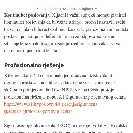
Kontinuitet poslovanja
: Ključni i važni subjekti moraju planirati
kontinuitet poslovanja da bi važne usluge i procesi nastavili raditi
tijekom i nakon kibernetičkih incidenata. U planovima kontinuiteta
poslovanja moraju se definirati timovi za odgovor na krizne
situacije te razmatrati sigurnosne procedure i oporavak sustava
nakon nastupanja incidenata.
Profesionalno rješenje
Kibernetička zaštita nije nimalo jednostavna i iziskivala bi
ogromne troškove kada bi se svaka organizacija sama bavila
složenom primjenom direktive NIS2. No, na tržištu postoje
profesionalna rješenja, poput A1 Sigurnosnog operativnog centra
https://www.a1.hr/poslovni/ict-rjesenja/sigurnosna-
rjesenja/sigurnosni-operativni-centar
.
Sigurnosni operativni centar (SOC) je rješenje tvrtke A1 Hrvatska,
namijenjeno poslovnim korisnicima, koje im osigurava nadzor i