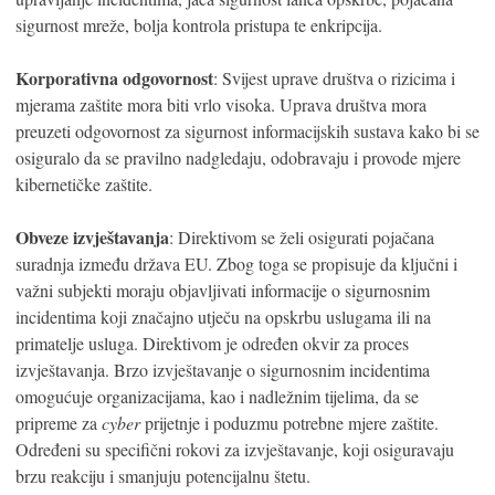
sigurnost mreže, bolja kontrola pristupa te enkripcija.
Korporativna odgovornost
: Svijest uprave društva o rizicima i
mjerama zaštite mora biti vrlo visoka. Uprava društva mora
preuzeti odgovornost za sigurnost informacijskih sustava kako bi se
osiguralo da se pravilno nadgledaju, odobravaju i provode mjere
kibernetičke zaštite.
Obveze izvještavanja
: Direktivom se želi osigurati pojačana
suradnja između država EU. Zbog toga se propisuje da ključni i
važni subjekti moraju objavljivati informacije o sigurnosnim
incidentima koji značajno utječu na opskrbu uslugama ili na
primatelje usluga. Direktivom je određen okvir za proces
izvještavanja. Brzo izvještavanje o sigurnosnim incidentima
omogućuje organizacijama, kao i nadležnim tijelima, da se
pripreme za
cyber
prijetnje i poduzmu potrebne mjere zaštite.
Određeni su specifični rokovi za izvještavanje, koji osiguravaju
brzu reakciju i smanjuju potencijalnu štetu.