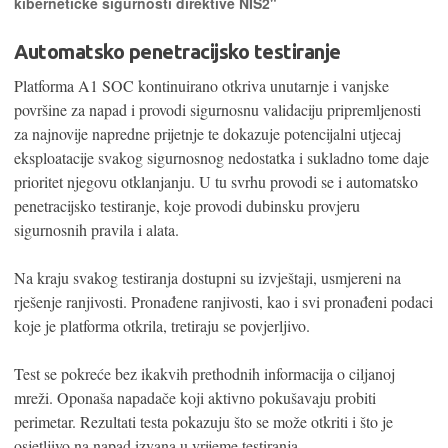
kibernetičke sigurnosti direktive NIS2"
Automatsko penetracijsko testiranje
Platforma A1 SOC kontinuirano otkriva unutarnje i vanjske
površine za napad i provodi sigurnosnu validaciju pripremljenosti
za najnovije napredne prijetnje te dokazuje potencijalni utjecaj
eksploatacije svakog sigurnosnog nedostatka i sukladno tome daje
prioritet njegovu otklanjanju. U tu svrhu provodi se i automatsko
penetracijsko testiranje, koje provodi dubinsku provjeru
sigurnosnih pravila i alata.
Na kraju svakog testiranja dostupni su izvještaji, usmjereni na
rješenje ranjivosti. Pronađene ranjivosti, kao i svi pronađeni podaci
koje je platforma otkrila, tretiraju se povjerljivo.
Test se pokreće bez ikakvih prethodnih informacija o ciljanoj
mreži. Oponaša napadače koji aktivno pokušavaju probiti
perimetar. Rezultati testa pokazuju što se može otkriti i što je
osjetljivo na napad izvana u vrijeme testiranja.