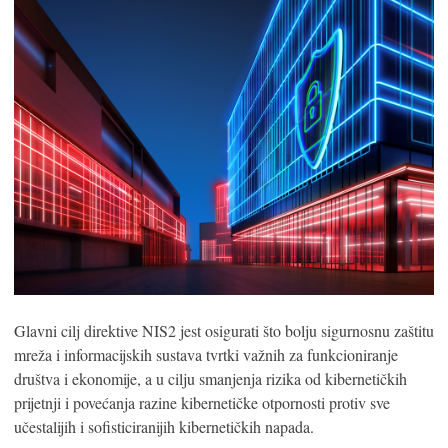
Glavni cilj direktive NIS2 jest osigurati što bolju sigurnosnu zaštitu
mreža i informacijskih sustava tvrtki važnih za funkcioniranje
društva i ekonomije, a u cilju smanjenja rizika od kibernetičkih
prijetnji i povećanja razine kibernetičke otpornosti protiv sve
učestalijih i sofisticiranijih kibernetičkih napada.