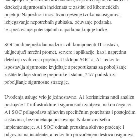
detekciju sigurnosnih incidenata te zaštitu od kibernetičkih
prijetnji. Napredno i inovativno rješenje tvrtkama osigurava
izbjegavanje nepotrebnih gubitaka, očuvanje podataka
te sprečavanje potencijalnih napada na krajnje točke.
SOC nudi neprekidan nadzor svih komponenti IT sustava,
uključujući mrežni promet, servere i aplikacije, kao i naprednu
detekciju svih vrsta prijetnji. U sklopu SOC-a, A1 redovito
ispostavlja sigurnosne izvještaje s preporukama za poboljšanje
zaštite te daje stručne preporuke i stalnu, 24/7 podršku za
poboljšanje sigurnosne strategije.
Uvođenja usluge vrlo je jednostavno. A1 korisnicima nudi analizu
postojeće IT infrastrukture i sigurnosnih zahtjeva, nakon čega se
A1 SOC prilagođava njihovim specifičnim potrebama i postojećim
sustavima, bez ometanja poslovanja. Nakon završetka
implementacije, A1 SOC odmah preuzima aktivno praćenje i
odgovara na incidente, a redovitim provođenjem testova osigurava