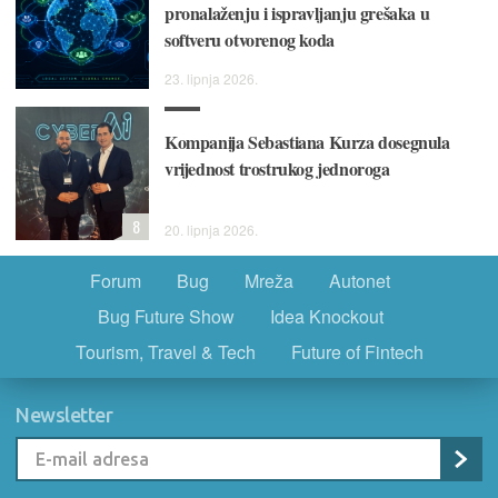
pronalaženju i ispravljanju grešaka u
softveru otvorenog koda
23. lipnja 2026.
Kompanija Sebastiana Kurza dosegnula
vrijednost trostrukog jednoroga
8
20. lipnja 2026.
Forum
Bug
Mreža
Autonet
Bug Future Show
Idea Knockout
Tourism, Travel & Tech
Future of Fintech
Newsletter