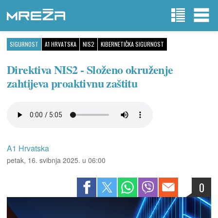
SIGURNOST
A1 HRVATSKA
NIS2
KIBERNETIČKA SIGURNOST
Direktiva NIS2 - Složeno okruženje
zahtijeva proaktivnu zaštitu
A1 Hrvatska
petak, 16. svibnja 2025. u 06:00
0