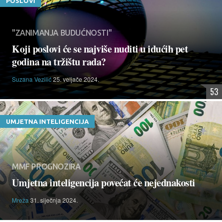
POSLOVI
"ZANIMANJA BUDUĆNOSTI"
Koji poslovi će se najviše nuditi u idućih pet
godina na tržištu rada?
Suzana Vezilić
25. veljače 2024.
53
UMJETNA INTELIGENCIJA
MMF PROGNOZIRA
Umjetna inteligencija povećat će nejednakosti
Mreža
31. siječnja 2024.