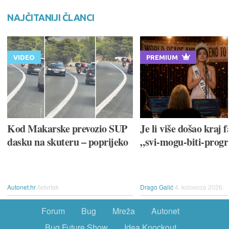
NAJČITANIJI ČLANCI
VIDEO
PREMIUM
Kod Makarske prevozio SUP
Je li više došao kraj f
dasku na skuteru – poprijeko
„svi-mogu-biti-prog
Autonet.hr
četvrtak
Drago Galić
4. kolovoza 2026.
Forum
Bug
Mreža
Autonet
Bug Future Show
Idea Knockout