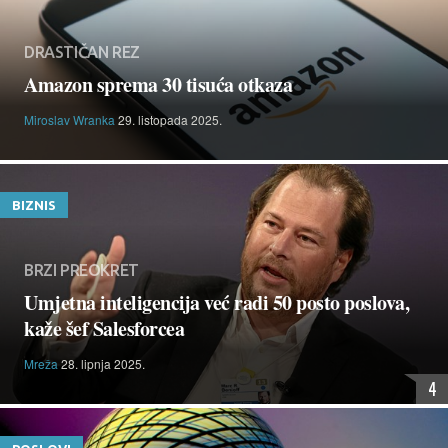
DRASTIČAN REZ
Amazon sprema 30 tisuća otkaza
Miroslav Wranka
29. listopada 2025.
BIZNIS
BRZI PREOKRET
Umjetna inteligencija već radi 50 posto poslova,
kaže šef Salesforcea
Mreža
28. lipnja 2025.
4