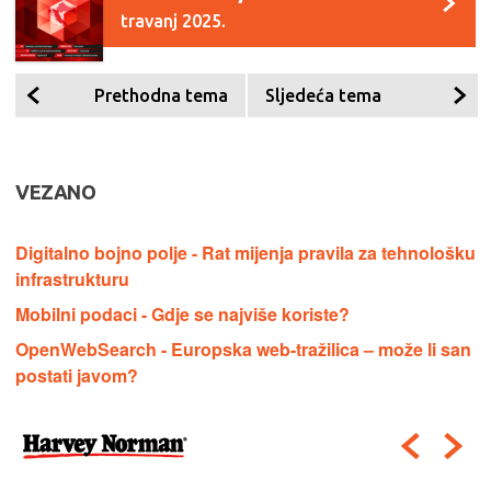
travanj 2025.
Prethodna tema
Sljedeća tema
VEZANO
Digitalno bojno polje - Rat mijenja pravila za tehnološku
infrastrukturu
Mobilni podaci - Gdje se najviše koriste?
OpenWebSearch - Europska web-tražilica – može li san
postati javom?