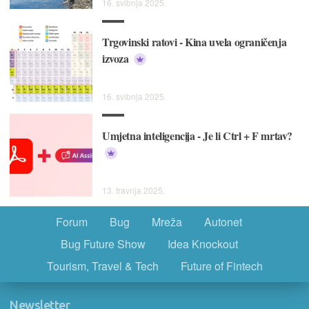
16. svibnja 2025.
Trgovinski ratovi - Kina uvela ograničenja
izvoza
16. svibnja 2025.
Umjetna inteligencija - Je li Ctrl + F mrtav?
13. travnja 2025.
Forum
Bug
Mreža
Autonet
Bug Future Show
Idea Knockout
Tourism, Travel & Tech
Future of Fintech
Newsletter