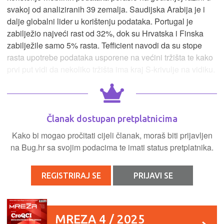
svakoj od analiziranih 39 zemalja. Saudijska Arabija je i
dalje globalni lider u korištenju podataka. Portugal je
zabilježio najveći rast od 32%, dok su Hrvatska i Finska
zabilježile samo 5% rasta. Tefficient navodi da su stope
rasta upotrebe podataka usporene na većini tržišta te kako
prvi put vidi da nekoliko tržišta ima kraj S-krivulje na vidiku.
Članak dostupan pretplatnicima
Kako bi mogao pročitati cijeli članak, moraš biti prijavljen
na Bug.hr sa svojim podacima te imati status pretplatnika.
REGISTRIRAJ SE
PRIJAVI SE
MREZA 4 / 2025