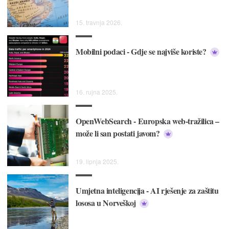
15. travnja 2026.
Mobilni podaci - Gdje se najviše koriste?
16. rujna 2025.
OpenWebSearch - Europska web-tražilica –
može li san postati javom?
19. lipnja 2025.
Umjetna inteligencija - AI rješenje za zaštitu
lososa u Norveškoj