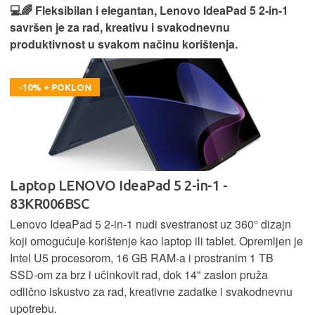
💻🌈 Fleksibilan i elegantan, Lenovo IdeaPad 5 2‑in‑1
savršen je za rad, kreativu i svakodnevnu
produktivnost u svakom načinu korištenja.
-10% + POKLON
Laptop LENOVO IdeaPad 5 2-in-1 -
83KR006BSC
Lenovo IdeaPad 5 2‑in‑1 nudi svestranost uz 360° dizajn
koji omogućuje korištenje kao laptop ili tablet. Opremljen je
Intel U5 procesorom, 16 GB RAM-a i prostranim 1 TB
SSD‑om za brz i učinkovit rad, dok 14" zaslon pruža
odlično iskustvo za rad, kreativne zadatke i svakodnevnu
upotrebu.