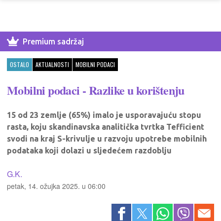
Premium sadržaj
OSTALO
AKTUALNOSTI
MOBILNI PODACI
Mobilni podaci - Razlike u korištenju
15 od 23 zemlje (65%) imalo je usporavajuću stopu
rasta, koju skandinavska analitička tvrtka Tefficient
svodi na kraj S-krivulje u razvoju upotrebe mobilnih
podataka koji dolazi u sljedećem razdoblju
G.K.
petak, 14. ožujka 2025. u 06:00