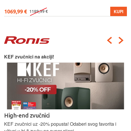
1069,99 €
KUPI
1189,99 €
KEF zvučnici na akciji!
High-end zvučnici
KEF zvučnici uz -20% popusta! Odaberi svog favorita i
uživaj u hi-fi zvuku po super cijeni.