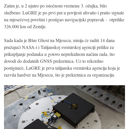
Zatim je, u 2 ujutro po istočnom vremenu 3. ožujka, bilo
službeno: LuGRE je po prvi put u povijesti uhvatio i pratio signale
na mjesečevoj površini i postigao navigacijski popravak - otprilike
326.000 km od Zemlje.
Sada kada je Blue Ghost na Mjesecu, misija će raditi 14 dana
pružajući NASA-i i Talijanskoj svemirskoj agenciji priliku za
prikupljanje podataka u gotovo neprekidnom načinu rada, što
dovodi do dodatnih GNSS prekretnica. Uz to rekordno
postignuće, LuGRE je prva talijanska svemirska agencija koja je
razvila hardver na Mjesecu, što je prekretnica za organizaciju.