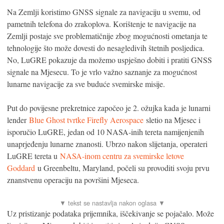
Na Zemlji koristimo GNSS signale za navigaciju u svemu, od
pametnih telefona do zrakoplova. Korištenje te navigacije na
Zemlji postaje sve problematičnije zbog mogućnosti ometanja te
tehnologije što može dovesti do nesagledivih štetnih posljedica.
No, LuGRE pokazuje da možemo uspješno dobiti i pratiti GNSS
signale na Mjesecu. To je vrlo važno saznanje za mogućnost
lunarne navigacije za sve buduće svemirske misije.
Put do povijesne prekretnice započeo je 2. ožujka kada je lunarni
lender
Blue Ghost tvrtke Firefly Aerospace
sletio na Mjesec i
isporučio LuGRE, jedan od 10 NASA-inih tereta namijenjenih
unaprjeđenju lunarne znanosti. Ubrzo nakon slijetanja, operateri
LuGRE tereta u
NASA-inom centru za svemirske letove
Goddard
u Greenbeltu, Maryland, počeli su provoditi svoju prvu
znanstvenu operaciju na površini Mjeseca.
Uz pristizanje podataka prijemnika, iščekivanje se pojačalo. Može