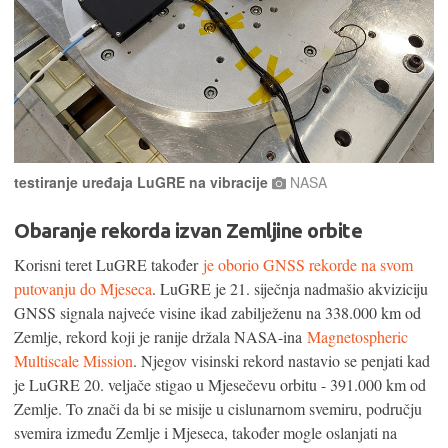
testiranje uređaja LuGRE na vibracije
NASA
Obaranje rekorda izvan Zemljine orbite
Korisni teret LuGRE također
je oborio GNSS rekorde na svom
putovanju do Mjeseca
. LuGRE je 21. siječnja nadmašio akviziciju
GNSS signala najveće visine ikad zabilježenu na 338.000 km od
Zemlje, rekord koji je ranije držala NASA-ina
Magnetospheric
Multiscale Mission
. Njegov visinski rekord nastavio se penjati kad
je LuGRE 20. veljače stigao u Mjesečevu orbitu - 391.000 km od
Zemlje. To znači da bi se misije u cislunarnom svemiru, području
svemira između Zemlje i Mjeseca, također mogle oslanjati na