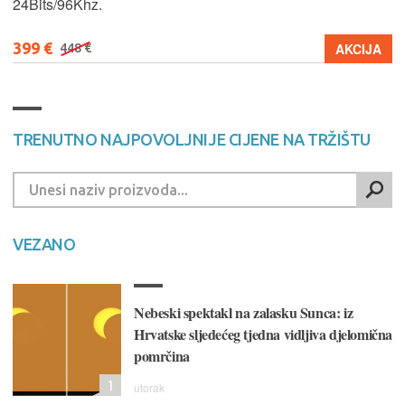
24Bits/96Khz.
399 €
AKCIJA
448 €
TRENUTNO NAJPOVOLJNIJE CIJENE NA TRŽIŠTU
VEZANO
Nebeski spektakl na zalasku Sunca: iz
Hrvatske sljedećeg tjedna vidljiva djelomična
pomrčina
1
utorak