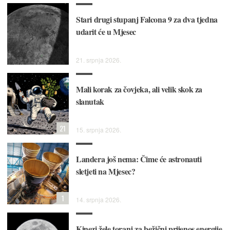
Stari drugi stupanj Falcona 9 za dva tjedna
udarit će u Mjesec
21. srpnja 2026.
Mali korak za čovjeka, ali velik skok za
slanutak
21
15. srpnja 2026.
Landera još nema: Čime će astronauti
sletjeti na Mjesec?
1
14. srpnja 2026.
Kinezi žele toranj za bežični prijenos energije