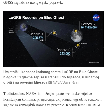
GNSS signale za navigacijske popravke.
Umjetnički koncept korisnog tereta LuGRE na Blue Ghostu i
njegova tri glavna zapisa u tranzitu do Mjeseca, u lunarnoj
orbiti i na površini Mjeseca
NASA/Dave Ryan
Tradicionalno, NASA-ini inženjeri prate svemirske letjelice
korištenjem kombinacije mjerenja, uključujući ugrađene senzore i
signale sa zemaljskih stanica za praćenje. Korisni teret LuGRE-a