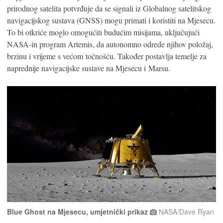
prirodnog satelita potvrđuje da se signali iz Globalnog satelitskog
navigacijskog sustava (GNSS) mogu primati i koristiti na Mjesecu.
To bi otkriće moglo omogućiti budućim misijama, uključujući
NASA-in program Artemis, da autonomno odrede njihov položaj,
brzinu i vrijeme s većom točnošću. Također postavlja temelje za
naprednije navigacijske sustave na Mjesecu i Marsu.
Blue Ghost na Mjesecu, umjetnički prikaz
NASA/Dave Ryan