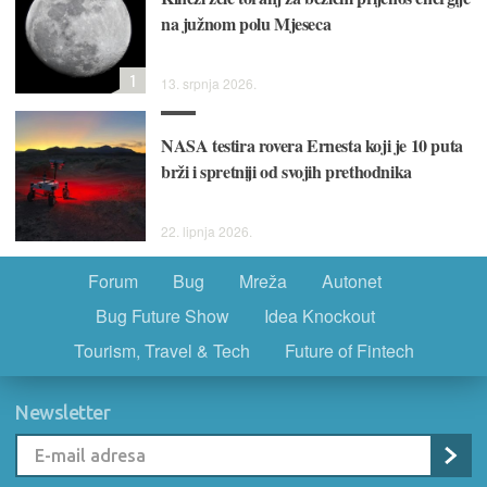
na južnom polu Mjeseca
1
13. srpnja 2026.
NASA testira rovera Ernesta koji je 10 puta
brži i spretniji od svojih prethodnika
22. lipnja 2026.
Forum
Bug
Mreža
Autonet
Bug Future Show
Idea Knockout
Tourism, Travel & Tech
Future of Fintech
Newsletter