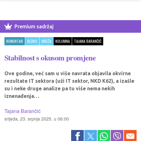
Premium sadržaj
KOMENTAR
BIZNIS
MREŽA
KOLUMNA
TAJANA BARANČIĆ
Stabilnost s okusom promjene
Ove godine, već sam u više navrata objavila okvirne
rezultate IT sektora (uži IT sektor, NKD K62), a izašle
su i neke druge analize pa tu više nema nekih
iznenađenja…
Tajana Barančić
srijeda, 23. srpnja 2025. u 06:00