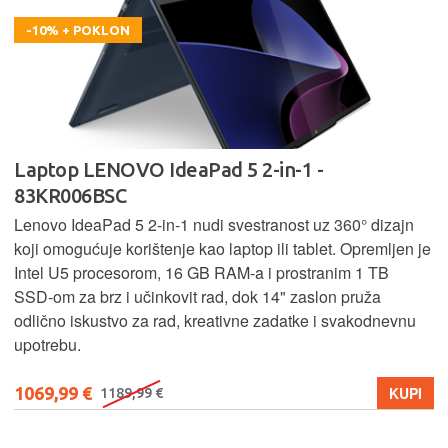
-10% + POKLON
Laptop LENOVO IdeaPad 5 2-in-1 -
83KR006BSC
Lenovo IdeaPad 5 2‑in‑1 nudi svestranost uz 360° dizajn
koji omogućuje korištenje kao laptop ili tablet. Opremljen je
Intel U5 procesorom, 16 GB RAM-a i prostranim 1 TB
SSD‑om za brz i učinkovit rad, dok 14" zaslon pruža
odlično iskustvo za rad, kreativne zadatke i svakodnevnu
upotrebu.
1069,99 €
KUPI
1189,99 €