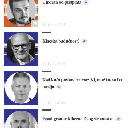
Umoran od pretplata
25
30. lipnja 2026.
Kineska budućnost?
21. lipnja 2026.
Kad kuća postane zatvor: AI, moć i novo lice
nasilja
17. lipnja 2026.
Ispod granice kibernetičkog siromaštva