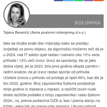
Tajana Barančić (Astra poslovni inženjering d.o.o.)
Iako se brojke svaki dan mijenjaju kako se predaju
izvještaji za javnu objavu, sa sigurnošću možemo reći da je
u 2024. naš IT sektor opet rastao i ostvario oko 10% veće
prihode i 12% veći izvoz. Izvoz se oporavlja, što je jako
dobra vijest, jer je 2023. bila prva godina otkada pamtim i
radim analize, da je izvoz rastao sporije od prihoda.
Učešće izvoza u prihodu od prodaje je opet 49%, kao što je
bio 2022. godine. Broj zaposlenika fluktuira posljednje
dvije godine iz mjeseca u mjesec, a različiti izvori nude
dosta različite podatke o broju zaposlenika i rastu tijekom
2024., no, prema podacima DZS-a, kao i prema stanju na
tržištu, rekla bih da manje-više stagnira. Ukupni prihodi