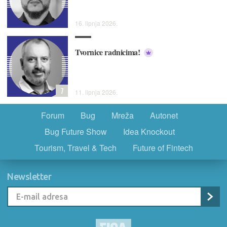
16. lipnja 2026.
Tvornice radnicima!
7
11. lipnja 2026.
Forum
Bug
Mreža
Autonet
Bug Future Show
Idea Knockout
Tourism, Travel & Tech
Future of Fintech
Newsletter