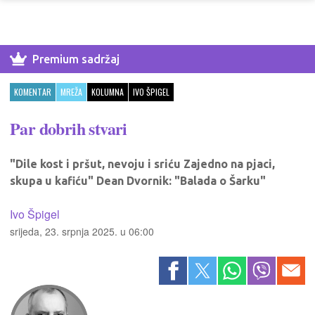
Premium sadržaj
KOMENTAR
MREŽA
KOLUMNA
IVO ŠPIGEL
Par dobrih stvari
"Dile kost i pršut, nevoju i sriću Zajedno na pjaci,
skupa u kafiću" Dean Dvornik: "Balada o Šarku"
Ivo Špigel
srijeda, 23. srpnja 2025. u 06:00