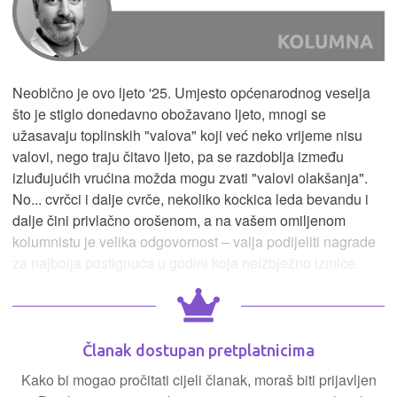
Neobično je ovo ljeto '25. Umjesto općenarodnog veselja
što je stiglo donedavno obožavano ljeto, mnogi se
užasavaju toplinskih "valova" koji već neko vrijeme nisu
valovi, nego traju čitavo ljeto, pa se razdoblja između
izluđujućih vrućina možda mogu zvati "valovi olakšanja".
No... cvrčci i dalje cvrče, nekoliko kockica leda bevandu i
dalje čini privlačno orošenom, a na vašem omiljenom
kolumnistu je velika odgovornost – valja podijeliti nagrade
za najbolja postignuća u godini koja neizbježno izmiče.
Članak dostupan pretplatnicima
Kako bi mogao pročitati cijeli članak, moraš biti prijavljen