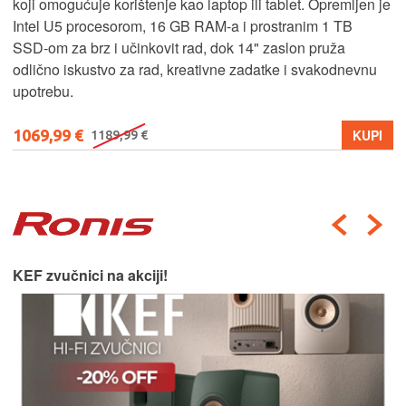
koji omogućuje korištenje kao laptop ili tablet. Opremljen je
Intel U5 procesorom, 16 GB RAM-a i prostranim 1 TB
SSD‑om za brz i učinkovit rad, dok 14" zaslon pruža
odlično iskustvo za rad, kreativne zadatke i svakodnevnu
upotrebu.
1069,99 €
KUPI
1189,99 €
KEF zvučnici na akciji!