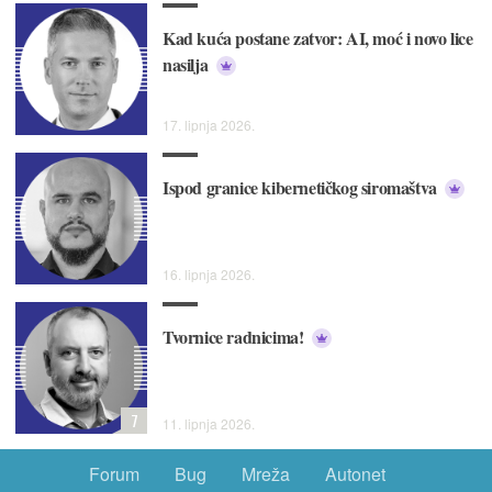
Kad kuća postane zatvor: AI, moć i novo lice
nasilja
17. lipnja 2026.
Ispod granice kibernetičkog siromaštva
16. lipnja 2026.
Tvornice radnicima!
7
11. lipnja 2026.
Forum
Bug
Mreža
Autonet