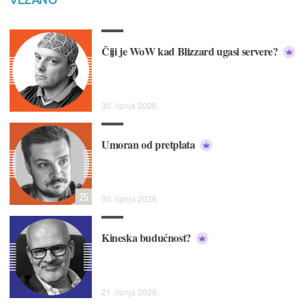
Čiji je WoW kad Blizzard ugasi servere?
30. lipnja 2026.
Umoran od pretplata
25
30. lipnja 2026.
Kineska budućnost?
21. lipnja 2026.