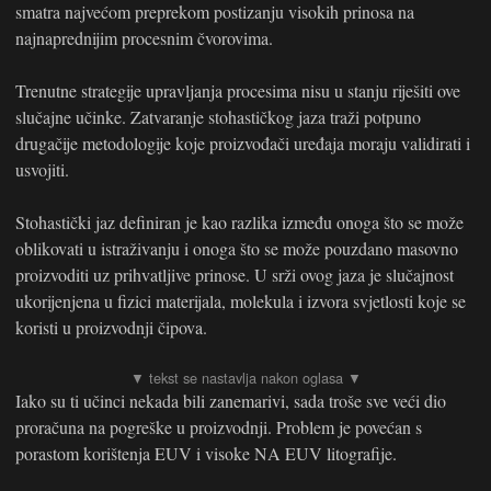
smatra najvećom preprekom postizanju visokih prinosa na
najnaprednijim procesnim čvorovima.
Trenutne strategije upravljanja procesima nisu u stanju riješiti ove
slučajne učinke. Zatvaranje stohastičkog jaza traži potpuno
drugačije metodologije koje proizvođači uređaja moraju validirati i
usvojiti.
Stohastički jaz definiran je kao razlika između onoga što se može
oblikovati u istraživanju i onoga što se može pouzdano masovno
proizvoditi uz prihvatljive prinose. U srži ovog jaza je slučajnost
ukorijenjena u fizici materijala, molekula i izvora svjetlosti koje se
koristi u proizvodnji čipova.
Iako su ti učinci nekada bili zanemarivi, sada troše sve veći dio
proračuna na pogreške u proizvodnji. Problem je povećan s
porastom korištenja EUV i visoke NA EUV litografije.