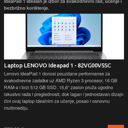
IdeaPad 1 idealan je izbor za svakodnevni rad, učenje i
bezbrižno korištenje.
Laptop LENOVO Ideapad 1 - 82VG00V5SC
Lenovo IdeaPad 1 donosi pouzdane performanse za
svakodnevne zadatke uz AMD Ryzen 3 procesor, 16 GB
RAM-a i brzi 512 GB SSD. 15,6" zaslon pruža ugodno
iskustvo rada i preglednosti, dok lagan i jednostavan dizajn
čini ovaj laptop idealnim za učenje, posao i osnovnu
multimediju.