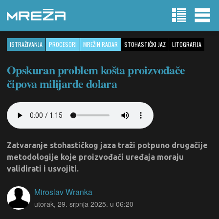
ISTRAŽIVANJA
PROCESORI
MREŽIN RADAR
STOHASTIČKI JAZ
LITOGRAFIJA
Opskuran problem košta proizvođače
čipova milijarde dolara
Zatvaranje stohastičkog jaza traži potpuno drugačije
metodologije koje proizvođači uređaja moraju
validirati i usvojiti.
Miroslav Wranka
utorak, 29. srpnja 2025. u 06:20