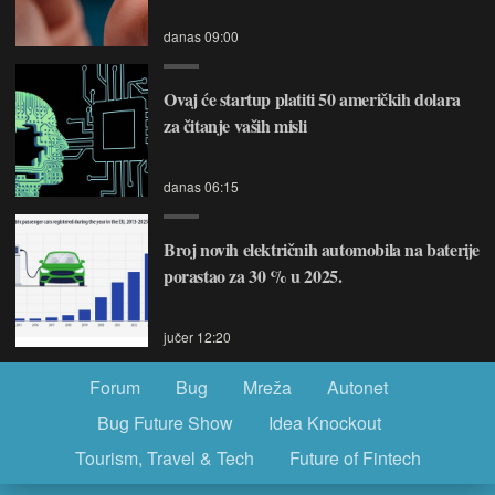
danas 09:00
Ovaj će startup platiti 50 američkih dolara
za čitanje vaših misli
danas 06:15
Broj novih električnih automobila na baterije
porastao za 30 % u 2025.
jučer 12:20
Forum
Bug
Mreža
Autonet
Bug Future Show
Idea Knockout
Tourism, Travel & Tech
Future of Fintech