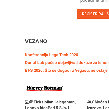
REGISTRIRAJ S
VEZANO
Konferencija LegalTech 2026
Donut Lab počeo objavljivati dokaze za fenom
BFS 2026: Što se dogodi u Vegasu, ne ostaje
 – premium
💻🌈 Fleksibilan i elegantan,
🎮⚡ Moćan 
ija i
Lenovo IdeaPad 5 2‑in‑1
izazove, L