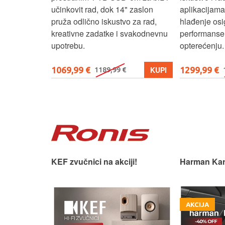
ost.
učinkovit rad, dok 14" zaslon
aplikacijama
pruža odlično iskustvo za rad,
hlađenje osi
kreativne zadatke i svakodnevnu
performanse 
upotrebu.
opterećenju.
1069,99 €
1299,99 €
KUPI
KUPI
1189,99 €
 slušaonicu.
KEF zvučnici na akciji!
Harman Kar
AKCIJA