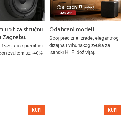
m upit za stručnu
Odabrani modeli
H
u Zagrebu.
Ci
Spoj precizne izrade, elegantnog
dizajna i vrhunskog zvuka za
 i svoj auto premium
Bež
istinski Hi-Fi doživljaj.
don zvukom uz -40%
ind
Blu
Ass
sna
upa
Hom
str
39
KUPI
KUPI