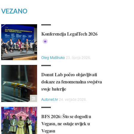
VEZANO
Konferencija LegalTech 2026
Oleg Maštruko
23. lipnja 2026.
Donut Lab počeo objavljivati
dokaze za fenomenalna svojstva
svoje baterije
31
Autonet.hr
24. veljače 2026.
BFS 2026: Što se dogodi u
Vegasu, ne ostaje uvijek u
Vegasu