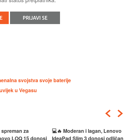
E
PRIJAVI SE
enalna svojstva svoje baterije
 uvijek u Vegasu
i spreman za
💻🔥 Moderan i lagan, Lenovo
💻✨
enovo LOQ 15 donosi
IdeaPad Slim 3 donosi odličan
pra