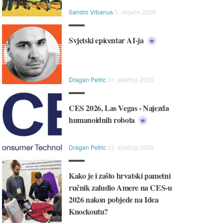
Sandro Vrbanus
5. veljače 2026.
Svjetski epicentar AI-ja
Dragan Petric
31. siječnja 2026.
CES 2026, Las Vegas - Najezda
humanoidnih robota
Dragan Petric
31. siječnja 2026.
Kako je i zašto hrvatski pametni
ručnik zaludio Amere na CES-u
2026 nakon pobjede na Idea
 Jednostavan, pouzdan i
💻💼 Svestran i pouzdan, HP
Knockoutu?
ktičan, Lenovo IdeaPad 1
idealan je izbor za svakodne