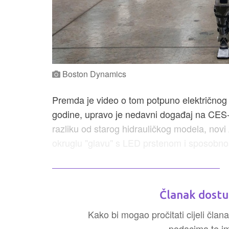
Boston Dynamics
Premda je video o tom potpuno električnog p
godine, upravo je nedavni događaj na CES-u
razliku od starog hidrauličkog modela, novi 
okruglu "glavu" s LED prstenom i sposobnost
Članak dostu
Kako bi mogao pročitati cijeli člana
podacima te ima