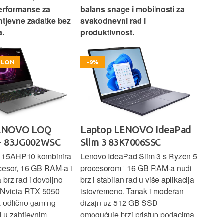
erformanse za
balans snage i mobilnosti za
ide
htjevne zadatke bez
svakodnevni rad i
rad
.
produktivnost.
kor
OKLON
-9%
LENOVO LOQ
Laptop LENOVO IdeaPad
La
- 83JG002WSC
Slim 3 83K7006SSC
1 
 15AHP10 kombinira
Lenovo IdeaPad Slim 3 s Ryzen 5
Len
cesor, 16 GB RAM-a i
procesorom i 16 GB RAM-a nudi
pou
brz rad i dovoljno
brz i stabilan rad u više aplikacija
sva
z Nvidia RTX 5050
istovremeno. Tanak i moderan
Ryz
a odlično gaming
dizajn uz 512 GB SSD
brz
ad u zahtjevnim
omogućuje brzi pristup podacima,
pru