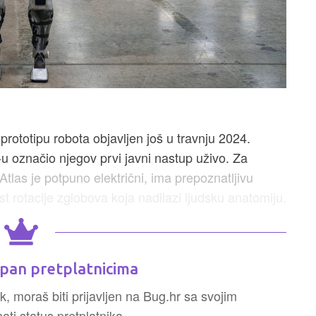
rototipu robota objavljen još u travnju 2024.
 označio njegov prvi javni nastup uživo. Za
Atlas je potpuno električni, ima prepoznatljivu
 rotacije zglobova koja nadilazi ljudsku anatomiju.
pan pretplatnicima
k, moraš biti prijavljen na Bug.hr sa svojim
ti status pretplatnika.