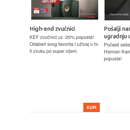
High-end zvučnici
Pošalji na
ugradnju 
našoj Hi-Fi
KEF zvučnici uz -20% popusta!
ajam i
Odaberi svog favorita i uživaj u hi-
Počasti sebe
tijih
fi zvuku po super cijeni.
Harman Kar
ova.
popusta!
KUPI
KUPI