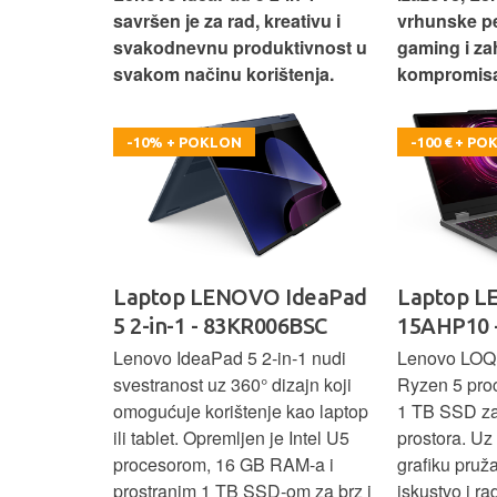
e za rad i
savršen je za rad, kreativu i
vrhunske p
omisa!
svakodnevnu produktivnost u
gaming i za
svakom načinu korištenja.
kompromisa
-10% + POKLON
-100 € + P
oga 9 -
Laptop LENOVO IdeaPad
Laptop 
5 2-in-1 - 83KR006BSC
15AHP10 
ažan Intel
Lenovo IdeaPad 5 2‑in‑1 nudi
Lenovo LOQ
RAM-a i 1 TB
svestranost uz 360° dizajn koji
Ryzen 5 pro
 rad, uz 14"
omogućuje korištenje kao laptop
1 TB SSD za 
u‑1 dizajn
ili tablet. Opremljen je Intel U5
prostora. U
enje kao
procesorom, 16 GB RAM-a i
grafiku pruž
aksimalnu
prostranim 1 TB SSD‑om za brz i
iskustvo i r