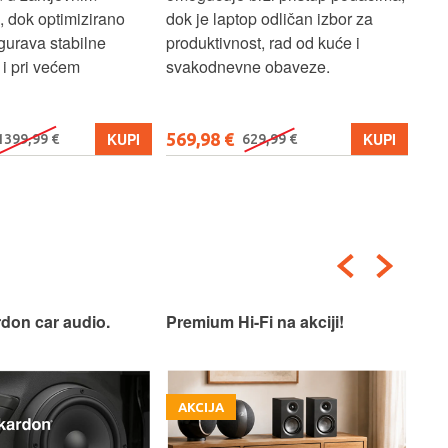
, dok optimizirano
dok je laptop odličan izbor za
pre
gurava stabilne
produktivnost, rad od kuće i
jed
i pri većem
svakodnevne obaveze.
lap
osn
569,98 €
579
KUPI
KUPI
1399,99 €
629,99 €
don car audio.
Premium Hi-Fi na akciji!
Pre
AKCIJA
A