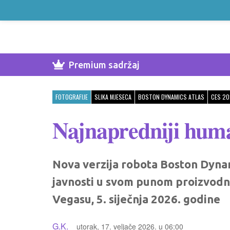
Premium sadržaj
FOTOGRAFIJE
SLIKA MJESECA
BOSTON DYNAMICS ATLAS
CES 20
Najnapredniji hum
Nova verzija robota Boston Dynam
javnosti u svom punom proizvodn
Vegasu, 5. siječnja 2026. godine
G.K.
utorak, 17. veljače 2026. u 06:00