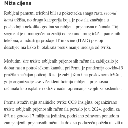
Niža cijena
Rabljeni pametni telefoni bili su pokretačka snaga rasta
second
hand
tržišta, no druga kategorija koja je postala značajna u
posljednjih nekoliko godina su rabljena prijenosna računala. Taj
segment je u mnogočemu zreliji od sekundarnog tržišta pametnih
telefona, a industrija prodaje IT imovine (ITAD) postoji
desetljećima kako bi olakšala preuzimanje uređaja od tvrtki.
Međutim, šire tržište rabljenih prijenosnih računala zabilježilo je
dobar rast u potrošačkom kanalu, pri čemu je pandemija covida-19
pružila značajan poticaj. Rast je zabilježen i na poslovnom tržištu,
gdje organizacije sve više identificiraju rabljena prijenosna
računala kao isplativ i održiv način opremanja svojih zaposlenika.
Prema istraživanju analitičke tvrtke CCS Insighta, organizirano
tržište rabljenih prijenosnih računala poraslo je u 2024. godini za
8% na gotovo 17 milijuna jedinica, podržano zdravom ponudom
zamijenjenih prijenosnih računala dok su poduzeća počela ulaziti u