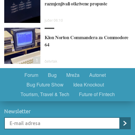
razmjenjivali otkrivene propuste
jučer 06:10
Klon Norton Commandera za Commodore
64
1
četvrtak
Forum
Bug
Mreža
Autonet
Bug Future Show
Idea Knockout
Tourism, Travel & Tech
Future of Fintech
Newsletter