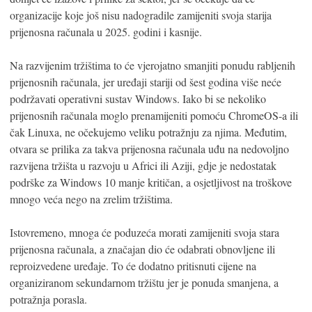
organizacije koje još nisu nadogradile zamijeniti svoja starija
prijenosna računala u 2025. godini i kasnije.
Na razvijenim tržištima to će vjerojatno smanjiti ponudu rabljenih
prijenosnih računala, jer uređaji stariji od šest godina više neće
podržavati operativni sustav Windows. Iako bi se nekoliko
prijenosnih računala moglo prenamijeniti pomoću ChromeOS-a ili
čak Linuxa, ne očekujemo veliku potražnju za njima. Međutim,
otvara se prilika za takva prijenosna računala uđu na nedovoljno
razvijena tržišta u razvoju u Africi ili Aziji, gdje je nedostatak
podrške za Windows 10 manje kritičan, a osjetljivost na troškove
mnogo veća nego na zrelim tržištima.
Istovremeno, mnoga će poduzeća morati zamijeniti svoja stara
prijenosna računala, a značajan dio će odabrati obnovljene ili
reproizvedene uređaje. To će dodatno pritisnuti cijene na
organiziranom sekundarnom tržištu jer je ponuda smanjena, a
potražnja porasla.