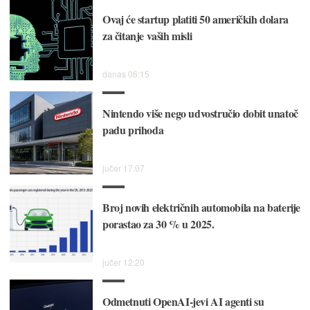
Ovaj će startup platiti 50 američkih dolara
za čitanje vaših misli
danas 06:15
Nintendo više nego udvostručio dobit unatoč
padu prihoda
jučer 17:07
Broj novih električnih automobila na baterije
porastao za 30 % u 2025.
jučer 12:20
Odmetnuti OpenAI-jevi AI agenti su