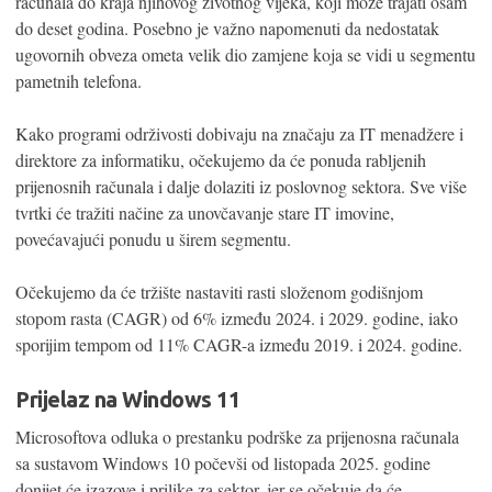
računala do kraja njihovog životnog vijeka, koji može trajati osam
do deset godina. Posebno je važno napomenuti da nedostatak
ugovornih obveza ometa velik dio zamjene koja se vidi u segmentu
pametnih telefona.
Kako programi održivosti dobivaju na značaju za IT menadžere i
direktore za informatiku, očekujemo da će ponuda rabljenih
prijenosnih računala i dalje dolaziti iz poslovnog sektora. Sve više
tvrtki će tražiti načine za unovčavanje stare IT imovine,
povećavajući ponudu u širem segmentu.
Očekujemo da će tržište nastaviti rasti složenom godišnjom
stopom rasta (CAGR) od 6% između 2024. i 2029. godine, iako
sporijim tempom od 11% CAGR-a između 2019. i 2024. godine.
Prijelaz na Windows 11
Microsoftova odluka o prestanku podrške za prijenosna računala
sa sustavom Windows 10 počevši od listopada 2025. godine
donijet će izazove i prilike za sektor, jer se očekuje da će