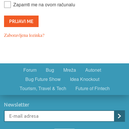
Zapamti me na ovom računalu
Zaboravljena lozinka?
Forum
Bug
Mreža
Autonet
Bug Future Show
Idea Knockout
Tourism, Travel & Tech
Future of Fintech
Newsletter