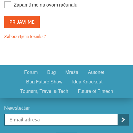
Zapamti me na ovom računalu
Zaboravljena lozinka?
Forum
Bug
Mreža
Autonet
Bug Future Show
Idea Knockout
Tourism, Travel & Tech
Future of Fintech
Newsletter