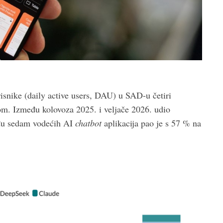
isnike (daily active users, DAU) u SAD-u četiri
om. Između kolovoza 2025. i veljače 2026. udio
đu sedam vodećih AI
chatbot
aplikacija pao je s 57 % na