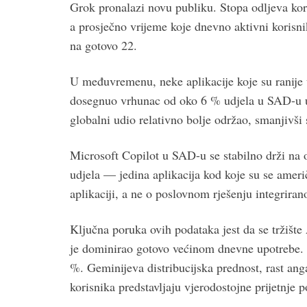
Grok pronalazi novu publiku. Stopa odljeva kor
a prosječno vrijeme koje dnevno aktivni korisni
na gotovo 22.
U međuvremenu, neke aplikacije koje su ranije 
dosegnuo vrhunac od oko 6 % udjela u SAD-u u 
globalni udio relativno bolje održao, smanjivši
Microsoft Copilot u SAD-u se stabilno drži na o
udjela — jedina aplikacija kod koje su se američk
aplikaciji, a ne o poslovnom rješenju integrira
Ključna poruka ovih podataka jest da se tržište
je dominirao gotovo većinom dnevne upotrebe. 
%. Geminijeva distribucijska prednost, rast a
korisnika predstavljaju vjerodostojne prijetnje