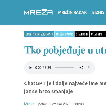
MREŽIN RADAR
BIZNIS
UMJETNA INTELIGENCIJA
MREŽIN RADAR
CHATBOTI
CHATGPT
Tko pobjeđuje u ut
ChatGPT je i dalje najveće ime m
jaz se brzo smanjuje
Mreža
petak, 6. ožujka 2026. u 06:00