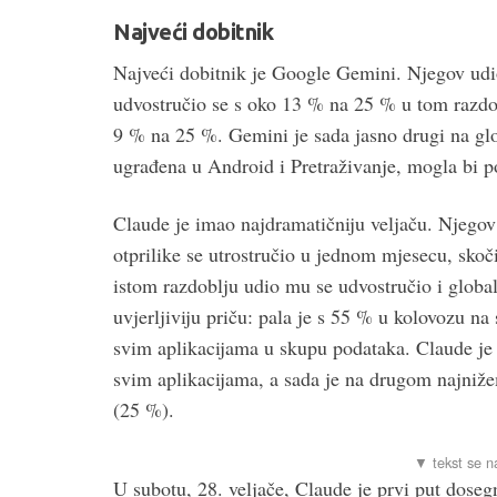
Najveći dobitnik
Najveći dobitnik je Google Gemini. Njegov udi
udvostručio se s oko 13 % na 25 % u tom razdob
9 % na 25 %. Gemini je sada jasno drugi na glo
ugrađena u Android i Pretraživanje, mogla bi po
Claude je imao najdramatičniju veljaču. Njegov
otprilike se utrostručio u jednom mjesecu, skoč
istom razdoblju udio mu se udvostručio i globa
uvjerljiviju priču: pala je s 55 % u kolovozu n
svim aplikacijama u skupu podataka. Claude je
svim aplikacijama, a sada je na drugom najni
(25 %).
U subotu, 28. veljače, Claude je prvi put dos