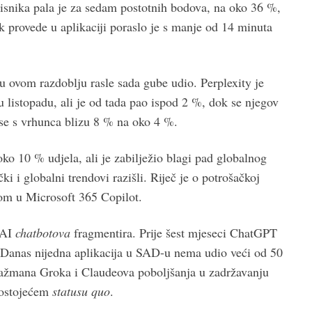
isnika pala je za sedam postotnih bodova, na oko 36 %,
k provede u aplikaciji poraslo je s manje od 14 minuta
u ovom razdoblju rasle sada gube udio. Perplexity je
listopadu, ali je od tada pao ispod 2 %, dok se njegov
 se s vrhunca blizu 8 % na oko 4 %.
ko 10 % udjela, ali je zabilježio blagi pad globalnog
i i globalni trendovi razišli. Riječ je o potrošačkoj
nom u Microsoft 365 Copilot.
 AI
chatbotova
fragmentira. Prije šest mjeseci ChatGPT
Danas nijedna aplikacija u SAD-u nema udio veći od 50
ngažmana Groka i Claudeova poboljšanja u zadržavanju
 postojećem
statusu quo
.