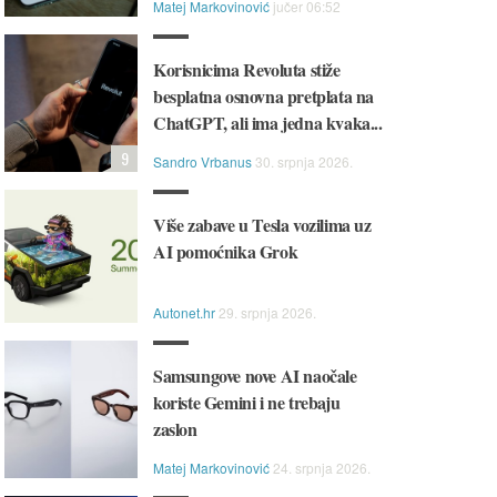
Matej Markovinović
jučer 06:52
Korisnicima Revoluta stiže
besplatna osnovna pretplata na
ChatGPT, ali ima jedna kvaka...
9
Sandro Vrbanus
30. srpnja 2026.
Više zabave u Tesla vozilima uz
AI pomoćnika Grok
Autonet.hr
29. srpnja 2026.
Samsungove nove AI naočale
koriste Gemini i ne trebaju
zaslon
Matej Markovinović
24. srpnja 2026.