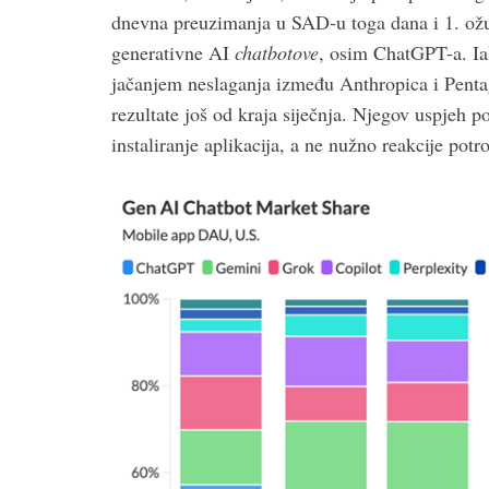
dnevna preuzimanja u SAD-u toga dana i 1. ožujk
generativne AI
chatbotove
, osim ChatGPT-a. Ia
jačanjem neslaganja između Anthropica i Pentag
rezultate još od kraja siječnja. Njegov uspjeh p
instaliranje aplikacija, a ne nužno reakcije pot