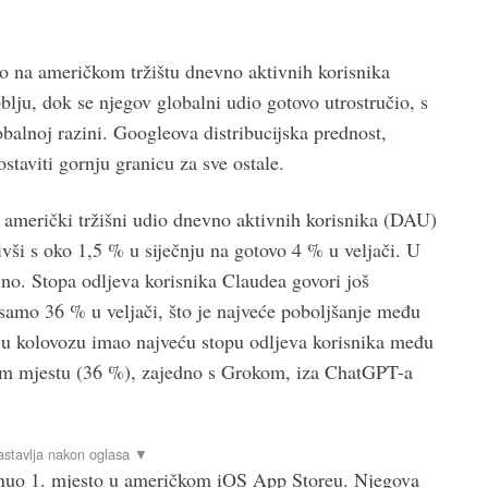
o na američkom tržištu dnevno aktivnih korisnika
lju, dok se njegov globalni udio gotovo utrostručio, s
balnoj razini. Googleova distribucijska prednost,
staviti gornju granicu za sve ostale.
 američki tržišni udio dnevno aktivnih korisnika (DAU)
ivši s oko 1,5 % u siječnju na gotovo 4 % u veljači. U
lno. Stopa odljeva korisnika Claudea govori još
a samo 36 % u veljači, što je najveće poboljšanje među
 u kolovozu imao najveću stopu odljeva korisnika među
žem mjestu (36 %), zajedno s Grokom, iza ChatGPT-a
egnuo 1. mjesto u američkom iOS App Storeu. Njegova