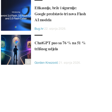
Efikasnije, brže i sigurnije:
Google predstavio tri nova Flash
AI modela
Bug.hr
22. srpnja 2026.
ChatGPT pao sa 76 % na 51 %
tržišnog udjela
13
Gorden Knezović
21. srpnja 2026.