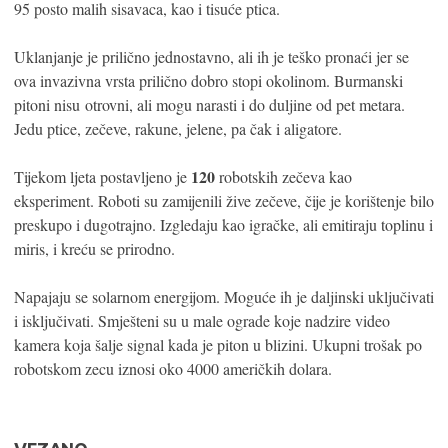
95 posto malih sisavaca, kao i tisuće ptica.
Uklanjanje je prilično jednostavno, ali ih je teško pronaći jer se
ova invazivna vrsta prilično dobro stopi okolinom. Burmanski
pitoni nisu otrovni, ali mogu narasti i do duljine od pet metara.
Jedu ptice, zečeve, rakune, jelene, pa čak i aligatore.
120
Tijekom ljeta postavljeno je
robotskih zečeva kao
eksperiment. Roboti su zamijenili žive zečeve, čije je korištenje bilo
preskupo i dugotrajno. Izgledaju kao igračke, ali emitiraju toplinu i
miris, i kreću se prirodno.
Napajaju se solarnom energijom. Moguće ih je daljinski uključivati
​​i isključivati. Smješteni su u male ograde koje nadzire video
kamera koja šalje signal kada je piton u blizini. Ukupni trošak po
robotskom zecu iznosi oko 4000 američkih dolara.