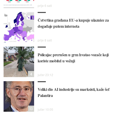
prije 6 sati
Četvrtina građana EU-a kupuje ulaznice za
događaje putem interneta
prije 8 sati
Policajac prerušen u grm hvatao vozače koji
koriste mobitel u vožnji
4
jučer 23:12
Veliki dio AI industrije su marksisti, kaže šef
Palantira
13
jučer 10:05