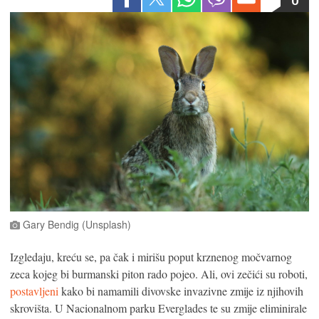
Gary Bendig (Unsplash)
Izgledaju, kreću se, pa čak i mirišu poput krznenog močvarnog
zeca kojeg bi burmanski piton rado pojeo. Ali, ovi zečići su roboti,
postavljeni
kako bi namamili divovske invazivne zmije iz njihovih
skrovišta. U Nacionalnom parku Everglades te su zmije eliminirale