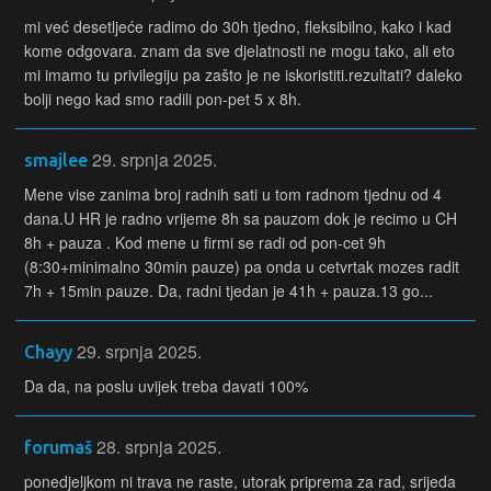
mi već desetljeće radimo do 30h tjedno, fleksibilno, kako i kad
kome odgovara. znam da sve djelatnosti ne mogu tako, ali eto
mi imamo tu privilegiju pa zašto je ne iskoristiti.rezultati? daleko
bolji nego kad smo radili pon-pet 5 x 8h.
29. srpnja 2025.
smajlee
Mene vise zanima broj radnih sati u tom radnom tjednu od 4
dana.U HR je radno vrijeme 8h sa pauzom dok je recimo u CH
8h + pauza . Kod mene u firmi se radi od pon-cet 9h
(8:30+minimalno 30min pauze) pa onda u cetvrtak mozes radit
7h + 15min pauze. Da, radni tjedan je 41h + pauza.13 go...
29. srpnja 2025.
Chayy
Da da, na poslu uvijek treba davati 100%
28. srpnja 2025.
forumaš
ponedjeljkom ni trava ne raste, utorak priprema za rad, srijeda