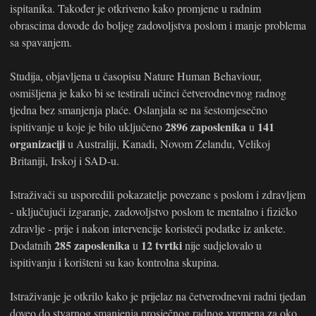
ispitanika. Također je otkriveno kako promjene u radnim
obrascima dovode do boljeg zadovoljstva poslom i manje problema
sa spavanjem.
Studija, objavljena u časopisu Nature Human Behaviour,
osmišljena je kako bi se testirali učinci četverodnevnog radnog
tjedna bez smanjenja plaće. Oslanjala se na šestomjesečno
2896 zaposlenika
141
ispitivanje u koje je bilo uključeno
u
organizaciji
u Australiji, Kanadi, Novom Zelandu, Velikoj
Britaniji, Irskoj i SAD-u.
Istraživači su usporedili pokazatelje povezane s poslom i zdravljem
- uključujući izgaranje, zadovoljstvo poslom te mentalno i fizičko
zdravlje - prije i nakon intervencije koristeći podatke iz ankete.
285 zaposlenika
12 tvrtki
Dodatnih
u
nije sudjelovalo u
ispitivanju i korišteni su kao kontrolna skupina.
Istraživanje je otkrilo kako je prijelaz na četverodnevni radni tjedan
doveo do stvarnog smanjenja prosječnog radnog vremena za oko