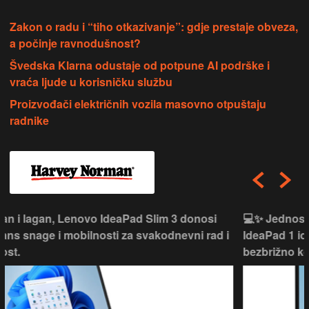
Zakon o radu i “tiho otkazivanje”: gdje prestaje obveza,
a počinje ravnodušnost?
Švedska Klarna odustaje od potpune AI podrške i
vraća ljude u korisničku službu
Proizvođači električnih vozila masovno otpuštaju
radnike
💻✨ Jednostavan, pouzdan i praktičan, Lenovo
IdeaPad 1 idealan je izbor za svakodnevni rad, učenje i
bezbrižno korištenje.