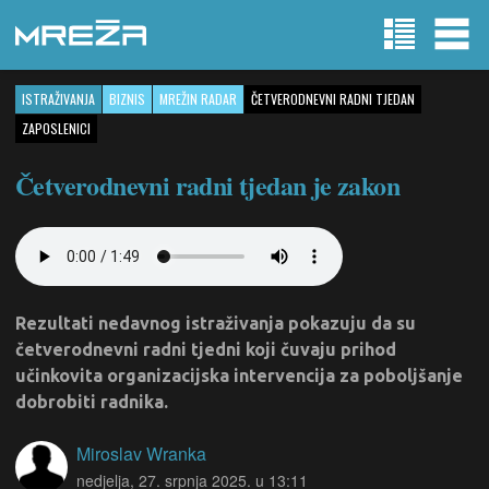
ISTRAŽIVANJA
BIZNIS
MREŽIN RADAR
ČETVERODNEVNI RADNI TJEDAN
ZAPOSLENICI
Četverodnevni radni tjedan je zakon
Rezultati nedavnog istraživanja pokazuju da su
četverodnevni radni tjedni koji čuvaju prihod
učinkovita organizacijska intervencija za poboljšanje
dobrobiti radnika.
Miroslav Wranka
nedjelja, 27. srpnja 2025. u 13:11