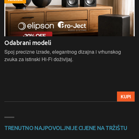
HARMAN KARDON Citation ONE DUO MKIII
Bežicni Hi-Fi zvucnik sa premium industrijskim dizajnom,
Wi-Fi, Bluetooth, Chromecast, Google Assistant, kontrole
na dodir, snaga 40W, mogucnost uparivanja za stereo zvuk,
Google Home aplikacija, HD audio streaming
24Bits/96Khz.
399 €
AKCIJA
448 €
TRENUTNO NAJPOVOLJNIJE CIJENE NA TRŽIŠTU