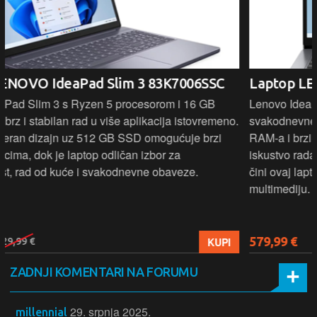
Laptop LENOVO Ideapad 1 - 82VG00V5SC
Lenovo IdeaPad 1 donosi pouzdane performanse za
svakodnevne zadatke uz AMD Ryzen 3 procesor, 16 GB
RAM-a i brzi 512 GB SSD. 15,6" zaslon pruža ugodno
iskustvo rada i preglednosti, dok lagan i jednostavan dizajn
čini ovaj laptop idealnim za učenje, posao i osnovnu
multimediju.
579,99 €
KUPI
ZADNJI KOMENTARI NA FORUMU
29. srpnja 2025.
millennial