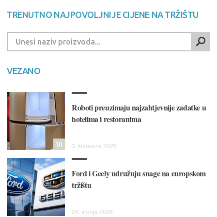
TRENUTNO NAJPOVOLJNIJE CIJENE NA TRŽIŠTU
VEZANO
Roboti preuzimaju najzahtjevnije zadatke u
hotelima i restoranima
10
3. kolovoza 2026.
Ford i Geely udružuju snage na europskom
tržištu
24. srpnja 2026.