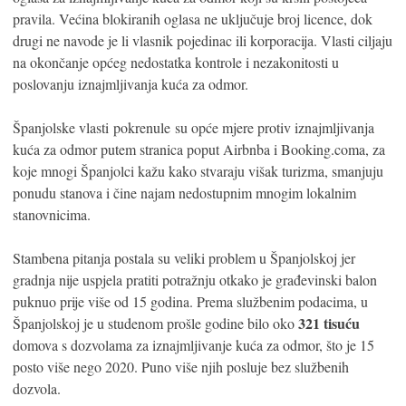
pravila. Većina blokiranih oglasa ne uključuje broj licence, dok
drugi ne navode je li vlasnik pojedinac ili korporacija. Vlasti ciljaju
na okončanje općeg nedostatka kontrole i nezakonitosti u
poslovanju iznajmljivanja kuća za odmor.
Španjolske vlasti pokrenule su opće mjere protiv iznajmljivanja
kuća za odmor putem stranica poput Airbnba i Booking.coma, za
koje mnogi Španjolci kažu kako stvaraju višak turizma, smanjuju
ponudu stanova i čine najam nedostupnim mnogim lokalnim
stanovnicima.
Stambena pitanja postala su veliki problem u Španjolskoj jer
gradnja nije uspjela pratiti potražnju otkako je građevinski balon
puknuo prije više od 15 godina. Prema službenim podacima, u
321 tisuću
Španjolskoj je u studenom prošle godine bilo oko
domova s ​​dozvolama za iznajmljivanje kuća za odmor, što je 15
posto više nego 2020. Puno više njih posluje bez službenih
dozvola.