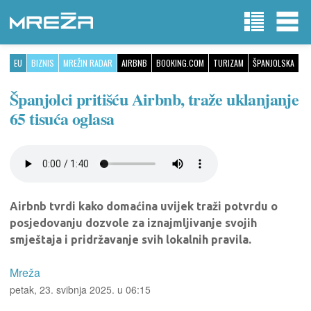
EU
BIZNIS
MREŽIN RADAR
AIRBNB
BOOKING.COM
TURIZAM
ŠPANJOLSKA
Španjolci pritišću Airbnb, traže uklanjanje
65 tisuća oglasa
Airbnb tvrdi kako domaćina uvijek traži potvrdu o
posjedovanju dozvole za iznajmljivanje svojih
smještaja i pridržavanje svih lokalnih pravila.
Mreža
petak, 23. svibnja 2025. u 06:15