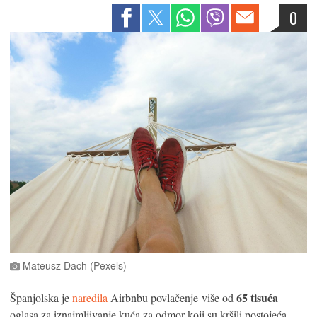
0
Mateusz Dach (Pexels)
65 tisuća
Španjolska je
naredila
Airbnbu povlačenje više od
oglasa za iznajmljivanje kuća za odmor koji su kršili postojeća