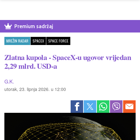
Premium sadržaj
MREŽIN RADAR
SPACEX
SPACE FORCE
Zlatna kupola - SpaceX-u ugovor vrijedan
2,29 mlrd. USD-a
G.K.
utorak, 23. lipnja 2026. u 12:00