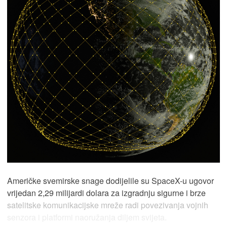
Američke svemirske snage dodijelile su SpaceX-u ugovor
vrijedan 2,29 milijardi dolara za izgradnju sigurne i brze
satelitske komunikacijske mreže radi povezivanja vojnih
senzora i platformi naoružanja diljem svijeta.