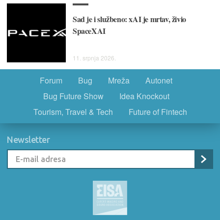
Sad je i službeno: xAI je mrtav, živio
SpaceXAI
11. srpnja 2026.
Forum
Bug
Mreža
Autonet
Bug Future Show
Idea Knockout
Tourism, Travel & Tech
Future of Fintech
Newsletter