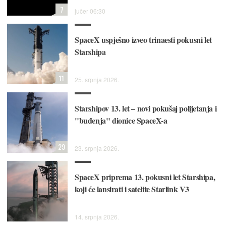
7
jučer 06:30
SpaceX uspješno izveo trinaesti pokusni let
Starshipa
11
25. srpnja 2026.
Starshipov 13. let – novi pokušaj polijetanja i
"buđenja" dionice SpaceX-a
29
23. srpnja 2026.
SpaceX priprema 13. pokusni let Starshipa,
koji će lansirati i satelite Starlink V3
14. srpnja 2026.