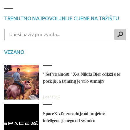
TRENUTNO NAJPOVOLJNIJE CIJENE NA TRŽIŠTU
VEZANO
"Šef viralnosti" X-a Nikita Bier odlazi s te
pozicije, a tajming je vrlo sumnjiv
jučer 10:52
SpaceX više zarađuje od umjetne
inteligencije nego od svemira