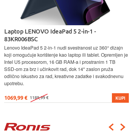
Laptop LENOVO IdeaPad 5 2-in-1 -
83KR006BSC
Lenovo IdeaPad 5 2‑in‑1 nudi svestranost uz 360° dizajn
koji omogućuje korištenje kao laptop ili tablet. Opremljen je
Intel U5 procesorom, 16 GB RAM-a i prostranim 1 TB
SSD‑om za brz i učinkovit rad, dok 14" zaslon pruža
odlično iskustvo za rad, kreativne zadatke i svakodnevnu
upotrebu.
1069,99 €
KUPI
1189,99 €