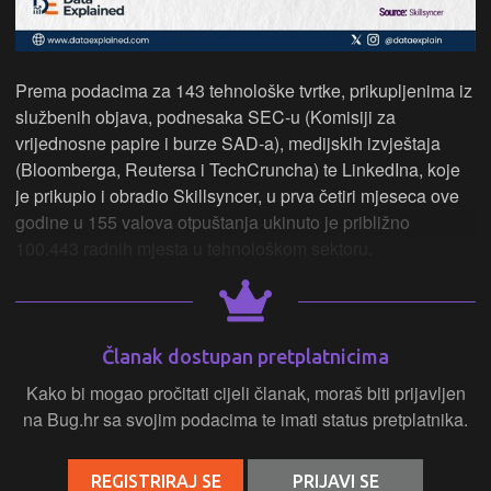
Prema podacima za 143 tehnološke tvrtke, prikupljenima iz
službenih objava, podnesaka SEC-u (Komisiji za
vrijednosne papire i burze SAD-a), medijskih izvještaja
(Bloomberga, Reutersa i TechCruncha) te LinkedIna, koje
je prikupio i obradio Skillsyncer, u prva četiri mjeseca ove
godine u 155 valova otpuštanja ukinuto je približno
100.443 radnih mjesta u tehnološkom sektoru.
Članak dostupan pretplatnicima
Kako bi mogao pročitati cijeli članak, moraš biti prijavljen
na Bug.hr sa svojim podacima te imati status pretplatnika.
REGISTRIRAJ SE
PRIJAVI SE