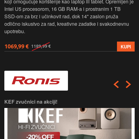
koji omogućuje korištenje kao laptop ili tablet. Opremljen je
Intel U5 procesorom, 16 GB RAM-a i prostranim 1 TB
SSD‑om za brz i učinkovit rad, dok 14" zaslon pruža
odlično iskustvo za rad, kreativne zadatke i svakodnevnu
upotrebu.
1069,99 €
KUPI
1189,99 €
KEF zvučnici na akciji!