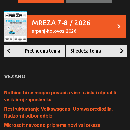
MREZA 7-8 / 2026
srpanj-kolovoz 2026.
Prethodna tema
Sljedeća tema
VEZANO
Nothing bi se mogao povući s više tržišta i otpustiti
velik broj zaposlenika
Restrukturiranje Volkswagena: Uprava predložila,
Nadzorni odbor odbio
Microsoft navodno priprema novi val otkaza