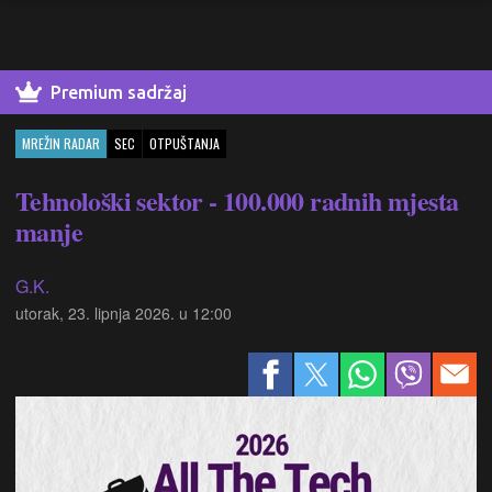
Premium sadržaj
MREŽIN RADAR
SEC
OTPUŠTANJA
Tehnološki sektor - 100.000 radnih mjesta
manje
G.K.
utorak, 23. lipnja 2026. u 12:00