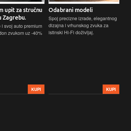
m upit za stručnu
Odabrani modeli
H
u Zagrebu.
Ci
Spoj precizne izrade, elegantnog
dizajna i vrhunskog zvuka za
 i svoj auto premium
Bež
istinski Hi-Fi doživljaj.
don zvukom uz -40%
ind
Blu
Ass
sna
upa
Hom
str
39
KUPI
KUPI