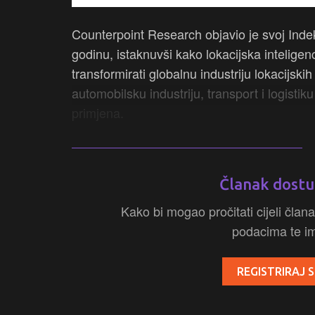
Counterpoint Research objavio je svoj Indeks
godinu, istaknuvši kako lokacijska inteligen
transformirati globalnu industriju lokacijski
automobilsku industriju, transport i logistik
primjena.
Članak dostu
Kako bi mogao pročitati cijeli člana
podacima te ima
REGISTRIRAJ S