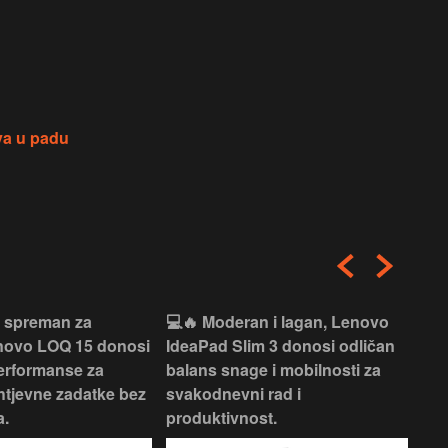
va u padu
i spreman za
💻🔥 Moderan i lagan, Lenovo
💻✨
enovo LOQ 15 donosi
IdeaPad Slim 3 donosi odličan
pra
erformanse za
balans snage i mobilnosti za
ide
htjevne zadatke bez
svakodnevni rad i
rad
.
produktivnost.
kor