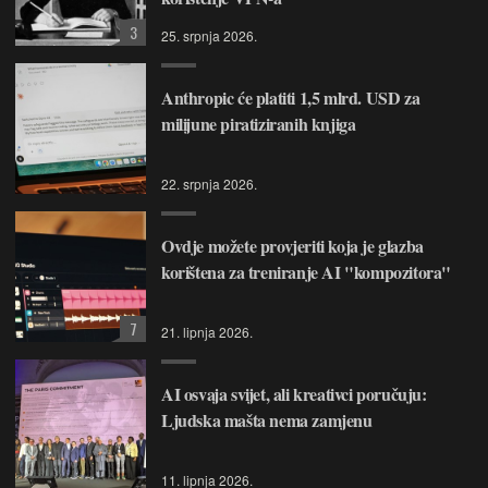
3
25. srpnja 2026.
Anthropic će platiti 1,5 mlrd. USD za
milijune piratiziranih knjiga
22. srpnja 2026.
Ovdje možete provjeriti koja je glazba
korištena za treniranje AI "kompozitora"
7
21. lipnja 2026.
AI osvaja svijet, ali kreativci poručuju:
Ljudska mašta nema zamjenu
11. lipnja 2026.