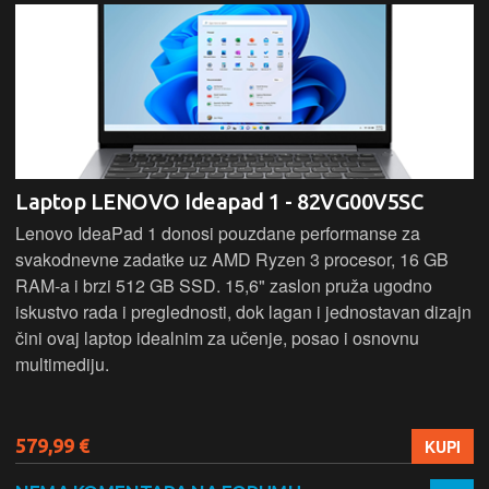
Laptop LENOVO Ideapad 1 - 82VG00V5SC
Lenovo IdeaPad 1 donosi pouzdane performanse za
svakodnevne zadatke uz AMD Ryzen 3 procesor, 16 GB
RAM-a i brzi 512 GB SSD. 15,6" zaslon pruža ugodno
iskustvo rada i preglednosti, dok lagan i jednostavan dizajn
čini ovaj laptop idealnim za učenje, posao i osnovnu
multimediju.
579,99 €
KUPI