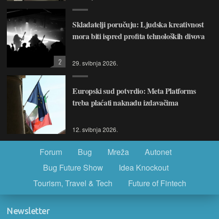
Skladatelji poručuju: Ljudska kreativnost
mora biti ispred profita tehnoloških divova
2
29. svibnja 2026.
Europski sud potvrdio: Meta Platforms
treba plaćati naknadu izdavačima
12. svibnja 2026.
Forum
Bug
Mreža
Autonet
Bug Future Show
Idea Knockout
Tourism, Travel & Tech
Future of Fintech
Newsletter