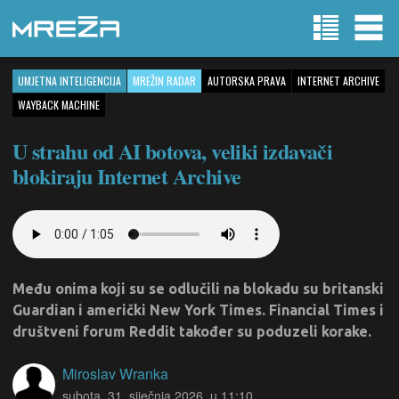
UMJETNA INTELIGENCIJA
MREŽIN RADAR
AUTORSKA PRAVA
INTERNET ARCHIVE
WAYBACK MACHINE
U strahu od AI botova, veliki izdavači
blokiraju Internet Archive
Među onima koji su se odlučili na blokadu su britanski
Guardian i američki New York Times. Financial Times i
društveni forum Reddit također su poduzeli korake.
Miroslav Wranka
subota, 31. siječnja 2026. u 11:10