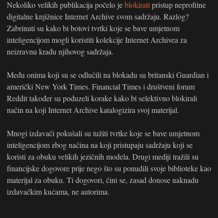
Nekoliko velikih publikacija počelo je
blokirati
pristup neprofitne
digitalne knjižnice Internet Archive svom sadržaju. Razlog?
Zabrinuti su kako bi botovi tvrtki koje se bave umjetnom
inteligencijom mogli koristiti kolekcije Internet Archivea za
neizravnu krađu njihovog sadržaja.
Među onima koji su se odlučili na blokadu su britanski Guardian i
američki New York Times. Financial Times i društveni forum
Reddit također su poduzeli korake kako bi selektivno blokirali
način na koji Internet Archive katalogizira svoj materijal.
Mnogi izdavači pokušali su tužiti tvrtke koje se bave umjetnom
inteligencijom zbog načina na koji pristupaju sadržaju koji se
koristi za obuku velikih jezičnih modela. Drugi mediji tražili su
financijske dogovore prije nego što su ponudili svoje biblioteke kao
materijal za obuku. Ti dogovori, čini se, zasad donose naknadu
izdavačkim kućama, ne autorima.