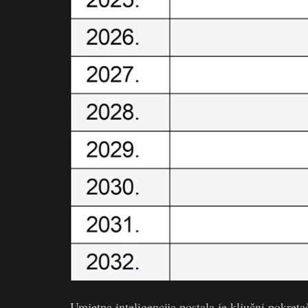
Umjetna inteligencija postala je ključni pokreta