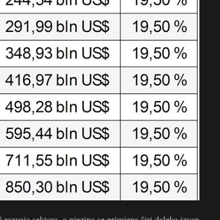
č razvoja sektora, a njezina se primjena širi daleko izvan