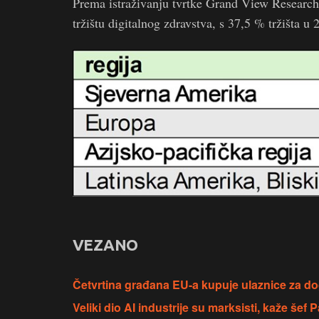
Prema istraživanju tvrtke Grand View Research
tržištu digitalnog zdravstva, s 37,5 % tržišta u 
VEZANO
Četvrtina građana EU-a kupuje ulaznice za do
Veliki dio AI industrije su marksisti, kaže šef P