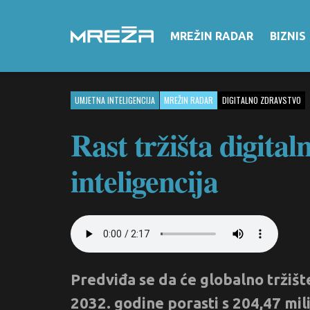
MREŽIN RADAR
BIZNIS
UMJETNA INTELIGENCIJA
MREŽIN RADAR
DIGITALNO ZDRAVSTVO
Rast tržišta digita
inteligencija
Predviđa se da će globalno tržišt
2032. godine porasti s 204,47 mil