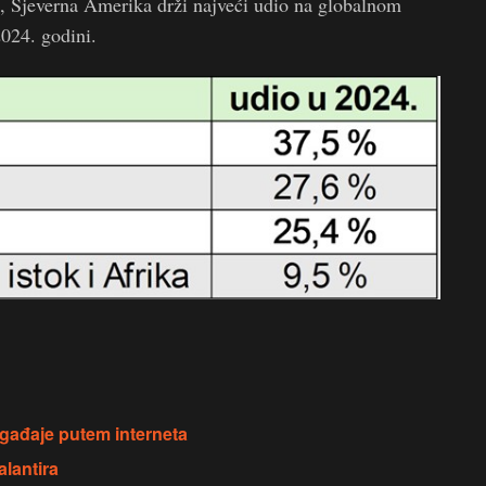
, Sjeverna Amerika drži najveći udio na globalnom
2024. godini.
gađaje putem interneta
alantira