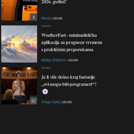
2026. godini?
4
Mreža
utorak
WeatherFast - minimalistička
aplikacija za prognozu vremena
s praktičnim preporukama
Matija Gračanin
utorak
Je li više došao kraj fantazije
„svi-mogu-biti-programeri“?
62
Drago Galić
utorak