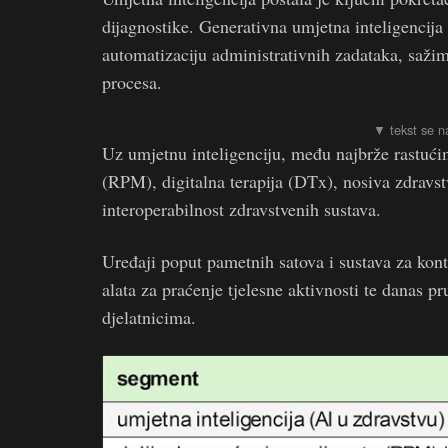
dijagnostike. Generativna umjetna inteligencija s
automatizaciju administrativnih zadataka, sažima
procesa.
Uz umjetnu inteligenciju, među najbrže rastući
(RPM), digitalna terapija (DTx), nosiva zdravstv
interoperabilnost zdravstvenih sustava.
Uređaji poput pametnih satova i sustava za kon
alata za praćenje tjelesne aktivnosti te danas p
djelatnicima.