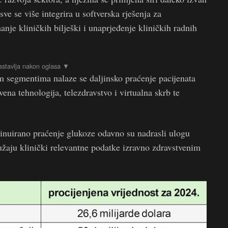
ve se više integrira u softverska rješenja za
nje kliničkih bilješki i unaprjeđenje kliničkih radnih
m segmentima nalaze se daljinsko praćenje pacijenata
ena tehnologija, telezdravstvo i virtualna skrb te
tinuirano praćenje glukoze odavno su nadrasli ulogu
ružaju klinički relevantne podatke izravno zdravstvenim