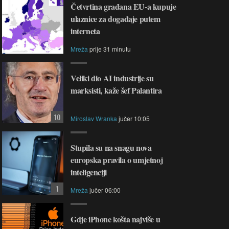
Četvrtina građana EU-a kupuje
ulaznice za događaje putem
interneta
Mreža
prije 31 minutu
Veliki dio AI industrije su
marksisti, kaže šef Palantira
10
Miroslav Wranka
jučer 10:05
Stupila su na snagu nova
europska pravila o umjetnoj
inteligenciji
1
Mreža
jučer 06:00
Gdje iPhone košta najviše u