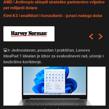
AMD i Anthropic sklopili strateško partnerstvo vrijedno
pet milijardi dolara
Kimi K3 i analitičari i konzultanti – junaci našega doba
💻✨ Jednostavan, pouzdan i praktičan, Lenovo
IdeaPad 1 idealan je izbor za svakodnevni rad, učenje i
bezbrižno korištenje.