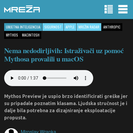
UMJETNA INTELIGENCIJA
SIGURNOST
APPLE
MREŽIN RADAR
ANTHROPIC
MYTHOS
MACINTOSH
Nema nedodirljivih: Istraživači uz pomoć
Mythosa provalili u macOS
Mythos Preview je uspio brzo identificirati greške jer
su pripadale poznatim klasama. Ljudska stručnost je i
dalje bila potrebna za dizajniranje eksploatacije
propusta.
Miroslav Wranka