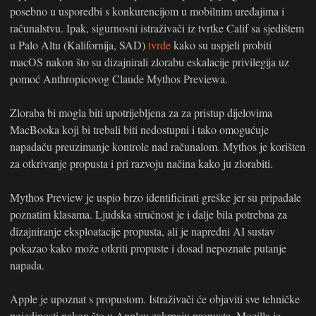
posebno u usporedbi s konkurencijom u mobilnim uređajima i
računalstvu. Ipak, sigurnosni istraživači iz tvrtke Calif sa sjedištem
u Palo Altu (Kalifornija, SAD)
tvrde
kako su uspjeli probiti
macOS nakon što su dizajnirali zlorabu eskalacije privilegija uz
pomoć Anthropicovog Claude Mythos Previewa.
Zloraba bi mogla biti upotrijebljena za za pristup dijelovima
MacBooka koji bi trebali biti nedostupni i tako omogućuje
napadaču preuzimanje kontrole nad računalom. Mythos je korišten
za otkrivanje propusta i pri razvoju načina kako ju zlorabiti.
Mythos Preview je uspio brzo identificirati greške jer su pripadale
poznatim klasama. Ljudska stručnost je i dalje bila potrebna za
dizajniranje eksploatacije propusta, ali je napredni AI sustav
pokazao kako može otkriti propuste i dosad nepoznate putanje
napada.
Apple je upoznat s propustom. Istraživači će objaviti sve tehničke
pojedinosti nakon što u Appleu zakrpaju propuste. Mozilla je