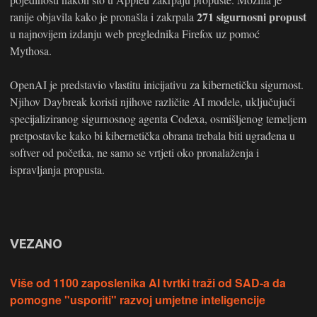
271 sigurnosni propust
ranije objavila kako je pronašla i zakrpala
u najnovijem izdanju web preglednika Firefox uz pomoć
Mythosa.
OpenAI je predstavio vlastitu inicijativu za kibernetičku sigurnost.
Njihov Daybreak koristi njihove različite AI modele, uključujući
specijaliziranog sigurnosnog agenta Codexa, osmišljenog temeljem
pretpostavke kako bi kibernetička obrana trebala biti ugrađena u
softver od početka, ne samo se vrtjeti oko pronalaženja i
ispravljanja propusta.
VEZANO
Više od 1100 zaposlenika AI tvrtki traži od SAD-a da
pomogne "usporiti" razvoj umjetne inteligencije