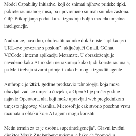
Model Capability Initiative, koji će snimati njihove pritiske tipki,
pokrete računalnog miša, pa i povremeno snimati snimke zaslona.
Cilj? Prikupljanje podataka za izgradnju boljih modela umjetne
inteligencije.
Nadzor će, navodno, obuhvatiti radnike dok koriste "aplikacije i
URL-ove povezane s poslom", uključujući Gmail, GChat,
VCCode i internu aplikaciju Metamate. U obrazloženju je
navedeno kako AI modeli ne razumiju kako ljudi koriste računala,
pa Meti trebaju stvarni primjeri kako bi mogla izgraditi agente.
2024. godine
Anthropic je
predstavio tehnologiju koja može
obavljati zadaće umjesto čovjeka, a OpenAI je prošle godine
najavio Operatora, alat koji može upravljati web preglednikom
umjesto njegovog vlasnika. Microsoft je čak stvorio posebnu vrstu
računala u oblaku koje AI agenti mogu koristiti.
Metin termin za to je osobna superinteligencija". Glavni izvršni
Mark Zuckerberg
direktor
uvjeren je kako će "pomoći u