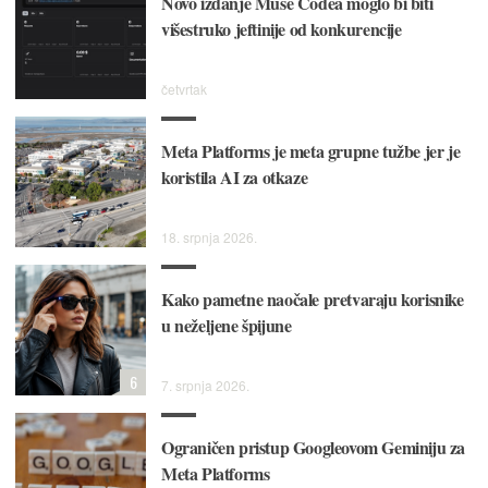
Novo izdanje Muse Codea moglo bi biti
višestruko jeftinije od konkurencije
četvrtak
Meta Platforms je meta grupne tužbe jer je
koristila AI za otkaze
18. srpnja 2026.
Kako pametne naočale pretvaraju korisnike
u neželjene špijune
6
7. srpnja 2026.
Ograničen pristup Googleovom Geminiju za
Meta Platforms