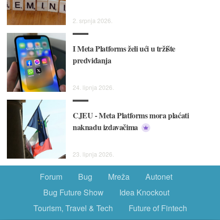
2. srpnja 2026.
I Meta Platforms želi ući u tržište
predviđanja
24. lipnja 2026.
CJEU - Meta Platforms mora plaćati
naknadu izdavačima
23. lipnja 2026.
Forum
Bug
Mreža
Autonet
Bug Future Show
Idea Knockout
Tourism, Travel & Tech
Future of Fintech