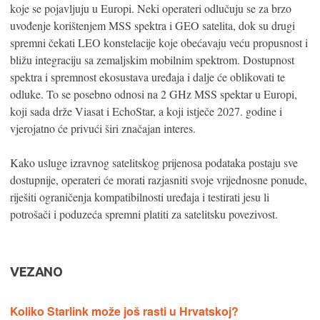
koje se pojavljuju u Europi. Neki operateri odlučuju se za brzo
uvođenje korištenjem MSS spektra i GEO satelita, dok su drugi
spremni čekati LEO konstelacije koje obećavaju veću propusnost i
bližu integraciju sa zemaljskim mobilnim spektrom. Dostupnost
spektra i spremnost ekosustava uređaja i dalje će oblikovati te
odluke. To se posebno odnosi na 2 GHz MSS spektar u Europi,
koji sada drže Viasat i EchoStar, a koji istječe 2027. godine i
vjerojatno će privući širi značajan interes.
Kako usluge izravnog satelitskog prijenosa podataka postaju sve
dostupnije, operateri će morati razjasniti svoje vrijednosne ponude,
riješiti ograničenja kompatibilnosti uređaja i testirati jesu li
potrošači i poduzeća spremni platiti za satelitsku povezivost.
VEZANO
Koliko Starlink može još rasti u Hrvatskoj?