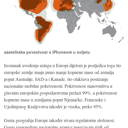
saatelitska povezivost s iPhoneom u svijetu
Izostanak uvođenja usluga u Europi dijelom je posljedica toga što
europske zemlje imaju puno manje kopnene mase od zemalja
poput Australije, SAD-a i Kanade, što olakšava postizanje
nacionalne mobilne pokrivenosti. Pokrivenost stanovništva u
glavnim europskim gospodarstvima prelazi 99%, a pokrivenost
kopnene mase u zemljama poput Njemačke, Francuske i
Ujedinjenog Kraljevstva također je visoka, preko 95%.
Gusta geografija Europe također stvara regulatornu složenost.
Gusto raspoređene nacionalne granice povećavaju rizik od