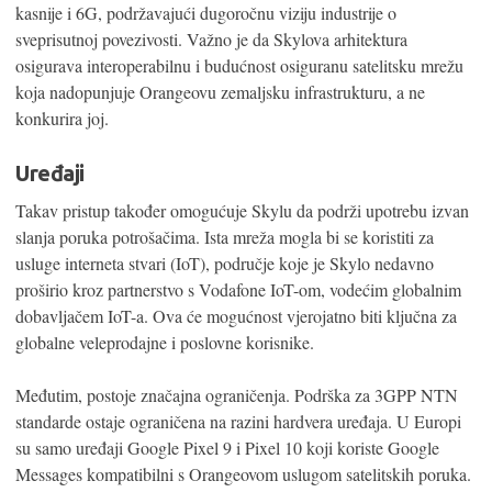
kasnije i 6G, podržavajući dugoročnu viziju industrije o
sveprisutnoj povezivosti. Važno je da Skylova arhitektura
osigurava interoperabilnu i budućnost osiguranu satelitsku mrežu
koja nadopunjuje Orangeovu zemaljsku infrastrukturu, a ne
konkurira joj.
Uređaji
Takav pristup također omogućuje Skylu da podrži upotrebu izvan
slanja poruka potrošačima. Ista mreža mogla bi se koristiti za
usluge interneta stvari (IoT), područje koje je Skylo nedavno
proširio kroz partnerstvo s Vodafone IoT-om, vodećim globalnim
dobavljačem IoT-a. Ova će mogućnost vjerojatno biti ključna za
globalne veleprodajne i poslovne korisnike.
Međutim, postoje značajna ograničenja. Podrška za 3GPP NTN
standarde ostaje ograničena na razini hardvera uređaja. U Europi
su samo uređaji Google Pixel 9 i Pixel 10 koji koriste Google
Messages kompatibilni s Orangeovom uslugom satelitskih poruka.