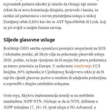
regionalnih partnera također je značilo da Orange nije morao
čekati da se nova konstelacija dizajnira, proizvede i lansira, za
razliku od partnerstava s novim pružateljima usluga u niskoj
Zemljinoj orbiti (LEO) kao što su AST SpaceMobile ili Lynk, koji
su još uvijek u ranijim fazama razvoja.
Slijede glasovne usluge
Korištenje GEO satelita ograničava postojeće mogućnosti na SOS
i tekstualne poruke, ali Skylo cilja na pokretanje glasovnih usluga
2026. godine, za koju vjerujemo da bi mogla biti prava prekretnica
za interes potrošača za Europu. U nedavnom
istraživanju
CCS
Insighta, 60% ispitanika iz Ujedinjenog Kraljevstva reklo je da bi
najviše cijenili glasovne pozive u ruralnim ili udaljenim područjima
u usporedbi s drugim satelitskim uslugama.
Osim toga, Skylova implementacija temelji se na mobilnim
standardima 3GPP NTN. Očekuje se da će NTN, definiran u
3GPP izdanjima 17, 18 i 19, igrati ulogu u 5G-Advanced, a