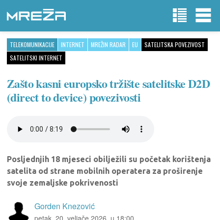
TELEKOMUNIKACIJE
INTERNET
MREŽIN RADAR
EU
SATELITSKA POVEZIVOST
SATELITSKI INTERNET
Zašto kasni europsko tržište satelitske D2D
(direct to device) povezivosti
Posljednjih 18 mjeseci obilježili su početak korištenja
satelita od strane mobilnih operatera za proširenje
svoje zemaljske pokrivenosti
Gorden Knezović
petak, 20. veljače 2026. u 18:00