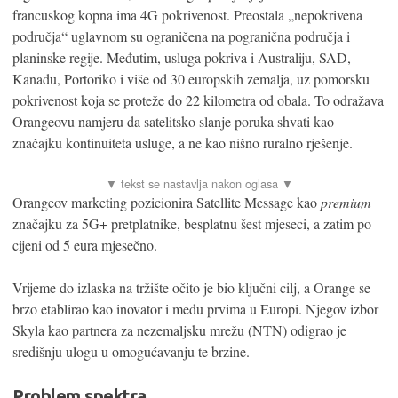
francuskog kopna ima 4G pokrivenost. Preostala „nepokrivena
područja“ uglavnom su ograničena na pogranična područja i
planinske regije. Međutim, usluga pokriva i Australiju, SAD,
Kanadu, Portoriko i više od 30 europskih zemalja, uz pomorsku
pokrivenost koja se proteže do 22 kilometra od obala. To odražava
Orangeovu namjeru da satelitsko slanje poruka shvati kao
značajku kontinuiteta usluge, a ne kao nišno ruralno rješenje.
Orangeov marketing pozicionira Satellite Message kao
premium
značajku za 5G+ pretplatnike, besplatnu šest mjeseci, a zatim po
cijeni od 5 eura mjesečno.
Vrijeme do izlaska na tržište očito je bio ključni cilj, a Orange se
brzo etablirao kao inovator i među prvima u Europi. Njegov izbor
Skyla kao partnera za nezemaljsku mrežu (NTN) odigrao je
središnju ulogu u omogućavanju te brzine.
Problem spektra