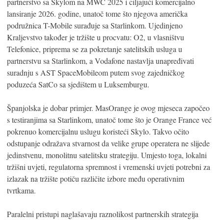
partnerstvo sa Skylom na MWC 2025 i ciljajući komercijalno
lansiranje 2026. godine, unatoč tome što njegova američka
podružnica T-Mobile surađuje sa Starlinkom. Ujedinjeno
Kraljevstvo također je tržište u procvatu: O2, u vlasništvu
Telefonice, priprema se za pokretanje satelitskih usluga u
partnerstvu sa Starlinkom, a Vodafone nastavlja unapređivati ​​​​
suradnju s AST SpaceMobileom putem svog zajedničkog
poduzeća SatCo sa sjedištem u Luksemburgu.
Španjolska je dobar primjer. MasOrange je ovog mjeseca započeo
s testiranjima sa Starlinkom, unatoč tome što je Orange France već
pokrenuo komercijalnu uslugu koristeći Skylo. Takvo očito
odstupanje odražava stvarnost da velike grupe operatera ne slijede
jedinstvenu, monolitnu satelitsku strategiju. Umjesto toga, lokalni
tržišni uvjeti, regulatorna spremnost i vremenski uvjeti potrebni za
izlazak na tržište potiču različite izbore među operativnim
tvrtkama.
Paralelni pristupi naglašavaju raznolikost partnerskih strategija