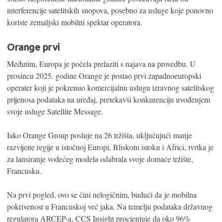
interferencije satelitskih snopova, posebno za usluge koje ponovno
koriste zemaljski mobilni spektar operatora.
Orange prvi
Međutim, Europa je počela prelaziti s najava na provedbu. U
prosincu 2025. godine Orange je postao prvi zapadnoeuropski
operater koji je pokrenuo komercijalnu uslugu izravnog satelitskog
prijenosa podataka na uređaj, pretekavši konkurenciju uvođenjem
svoje usluge Satellite Message.
Iako Orange Group posluje na 26 tržišta, uključujući manje
razvijene regije u istočnoj Europi, Bliskom istoku i Africi, tvrtka je
za lansiranje vodećeg modela odabrala svoje domaće tržište,
Francusku.
Na prvi pogled, ovo se čini nelogičnim, budući da je mobilna
pokrivenost u Francuskoj već jaka. Na temelju podataka državnog
regulatora ARCEP-a, CCS Insight procjenjuje da oko 96%