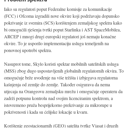
Iako su regulatori poput Federalne komisije za komunikacije
(FCC) i Ofcoma izgradili nove okvire koji podržavaju dopunsko
pokrivanje iz svemira (SCS) korištenjem zemaljskog spektra kako
bi omogućili rješenja tvrtki poput Starlinka i AST SpaceMobilea,
ARCEP i mnogi drugi europski regulatori još nemaju konačne
okvire. To je usporilo implementaciju usluga temeljenih na
ponovnoj upotrebi spektra.
Nasuprot tome, Skylo koristi spektar mobilnih satelitskih usluga
(MSS) zbog dugo uspostavljenih globalnih regulatornih okvira. To
omogućuje brže uvođenje na više tržišta i izbjegava regulatorna
kašnjenja od zemlje do zemlje. Također osigurava da nema
utjecaja na Orangeovu zemaljsku mrežu i omogućuje operateru da
zadrži potpunu kontrolu nad svojim licenciranim spektrom, a
istovremeno pruža besprijekorno prekrivanje za mikrorupe u
pokrivenosti i kada su ćelijske lokacije u kvaru.
Korištenje geostacionarnih (GEO) satelita tvrtke Viasat i drugih