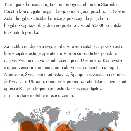
12 milijuna korisnika, uglavnom omogućenih putem Starlinka.
Početni komercijalni uspjeh bio je ohrabrujući, posebno na Novom
Zelandu, gdje statistika korištenja pokazuje da je tijekom
blagdanskog razdoblja dnevno poslano više od 60.000 satelitskih
tekstualnih poruka.
Za razliku od dijelova svijeta gdje se uvodi satelitska povezivost u
komercijalne usluge operatera u Europi su ostale tek pojedine
najave. Većina najava usredotočena je na Ujedinjeno Kraljevstvo,
s ograničenijom kontinentalnom aktivnošću u zemljama poput
Njemačke, Švicarske i, odnedavno, Španjolske. Značajna iznimka
je Kyivstar u Ukrajini: operater je pokrenuo satelitske usluge usred
agresije Rusije u kojemu je došlo do oštećenja dijelova
infrastrukture mobilne mreže u zemlji.