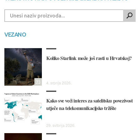
VEZANO
Koliko Starlink može još rasti u Hrvatskoj?
23
4. srpnja 2026.
Kako sve veći interes za satelitsku povezivost
utječe na telekomunikacijsko tržište
29. svibnja 2026.