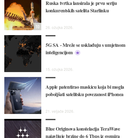
Ruska tvrtka lansirala je prvu seriju
konkurentskih satelita Starlinku
10
26. ožujka 2026.
5G SA - Mreže se usklađuju s umjetnom
inteligencijom
15. ožujka 2026.
Apple patentirao maskicu koja bi mogla
poboljšati satelitsku povezanost iPhonea
21. veljače 2026.
Blue Originova konstelacija TeraWave
najavljuje brzine do 6 Tbps iz svemira