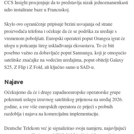
CCS Insight procjenjuje da to predstavlja nizak jednoznamenkasti
udio instalirane baze u Francuskoj.
Skylo ovo ograničenje pripisuje brzini usvajanja od strane
proizvođača telefona i očekuje da će se podrška za uređaje s
vremenom poboljšati. Europski operateri poput Orangea igrat će
ulogu u poticanju šireg usklađivanja ekosustava. To će biti
posebno važno za dobavljače poput Samsunga, koji je omogućio
satelitske značajke na vodećim uređajima, poput obitelji Galaxy
S25, Z Flip i Z Fold, ali ključno samo u SAD-u.
Najave
Očekujemo da će i druge zapadnoeuropske operatorske grupe
pokrenuti uslugu izravnog satelitskog prijenosa na uređaj 2026.
godine, a sve više europskih operatora će prijeći s probnih
razdoblja i najava na komercijalnu implementaciju.
Deutsche Telekom već je signalizirao svoju namjeru, najavljujući