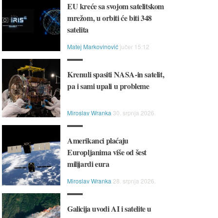
EU kreće sa svojom satelitskom
mrežom, u orbiti će biti 348
satelita
Matej Markovinović
jučer 15:12
Krenuli spasiti NASA-in satelit,
pa i sami upali u probleme
Miroslav Wranka
30. srpnja 2026.
Amerikanci plaćaju
Europljanima više od šest
milijardi eura
Miroslav Wranka
28. srpnja 2026.
Galicija uvodi AI i satelite u