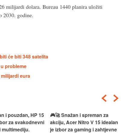
26 milijardi dolara. Bureau 1440 planira uložiti
do 2030. godine.
i će biti 348 satelita
i u probleme
milijardi eura
an i pouzdan, HP 15
🎮🚀 Snažan i spreman za
🎯⚡
izbor za svakodnevni
akciju, Acer Nitro V 15 idealan
Len
i multimediju.
je izbor za gaming i zahtjevne
vrh