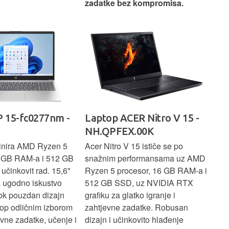
zadatke bez kompromisa.
pro
rad
 15-fc0277nm -
Laptop ACER Nitro V 15 -
La
NH.QPFEX.00K
Sl
inira AMD Ryzen 5
Acer Nitro V 15 ističe se po
Len
6 GB RAM-a i 512 GB
snažnim performansama uz AMD
Ryz
učinkovit rad. 15,6"
Ryzen 5 procesor, 16 GB RAM-a i
TB 
a ugodno iskustvo
512 GB SSD, uz NVIDIA RTX
dov
dok pouzdan dizajn
grafiku za glatko igranje i
pru
ptop odličnim izborom
zahtjevne zadatke. Robusan
dok
ne zadatke, učenje i
dizajn i učinkovito hlađenje
mul