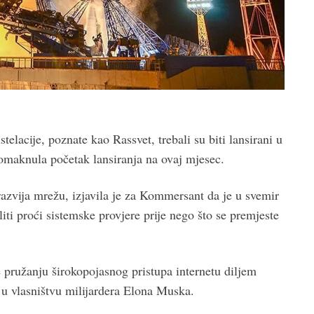
telacije, poznate kao Rassvet, trebali su biti lansirani u
pomaknula početak lansiranja na ovaj mjesec.
razvija mrežu, izjavila je za Kommersant da je u svemir
eliti proći sistemske provjere prije nego što se premjeste
e pružanju širokopojasnog pristupa internetu diljem
, u vlasništvu milijardera Elona Muska.