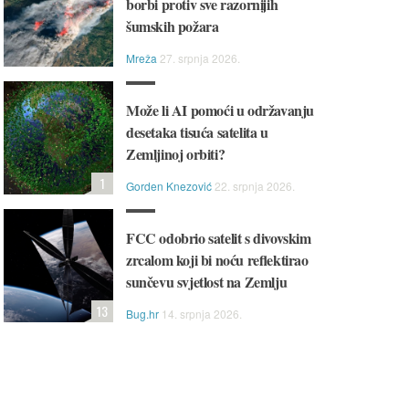
borbi protiv sve razornijih
šumskih požara
Mreža
27. srpnja 2026.
Može li AI pomoći u održavanju
desetaka tisuća satelita u
Zemljinoj orbiti?
1
Gorden Knezović
22. srpnja 2026.
FCC odobrio satelit s divovskim
zrcalom koji bi noću reflektirao
sunčevu svjetlost na Zemlju
13
Bug.hr
14. srpnja 2026.