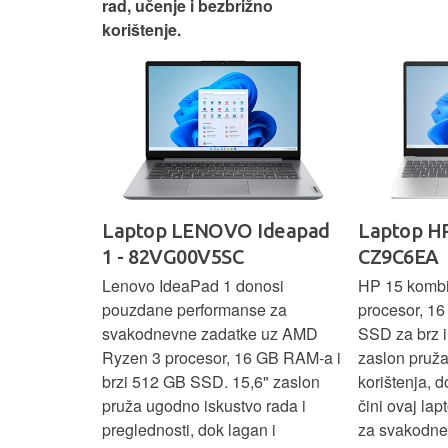
rad, učenje i bezbrižno
korištenje.
IdeaPad
Laptop LENOVO Ideapad
Laptop HP
SC
1 - 82VG00V5SC
CZ9C6EA
 3 s Ryzen 5
Lenovo IdeaPad 1 donosi
HP 15 komb
RAM-a nudi
pouzdane performanse za
procesor, 1
še aplikacija
svakodnevne zadatke uz AMD
SSD za brz i 
 moderan
Ryzen 3 procesor, 16 GB RAM-a i
zaslon pruž
D
brzi 512 GB SSD. 15,6" zaslon
korištenja, 
up podacima,
pruža ugodno iskustvo rada i
čini ovaj la
izbor za
preglednosti, dok lagan i
za svakodnev