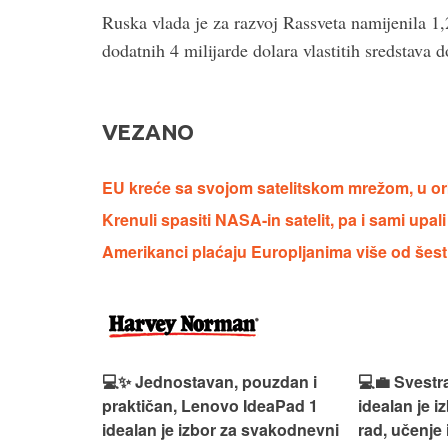
Ruska vlada je za razvoj Rassveta namijenila 1,
dodatnih 4 milijarde dolara vlastitih sredstava 
VEZANO
EU kreće sa svojom satelitskom mrežom, u orbit
Krenuli spasiti NASA-in satelit, pa i sami upal
Amerikanci plaćaju Europljanima više od šest 
n, Lenovo
💻✨ Jednostavan, pouzdan i
💻💼 Svestr
si odličan
praktičan, Lenovo IdeaPad 1
idealan je 
nosti za
idealan je izbor za svakodnevni
rad, učenje 