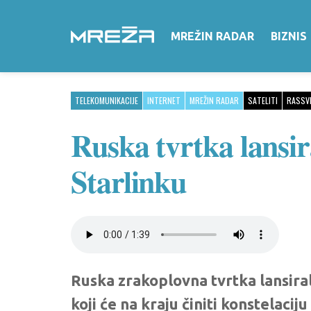
MREŽIN RADAR
BIZNIS
TELEKOMUNIKACIJE
INTERNET
MREŽIN RADAR
SATELITI
RASSV
Ruska tvrtka lansir
Starlinku
Ruska zrakoplovna tvrtka lansirala
koji će na kraju činiti konstelacij