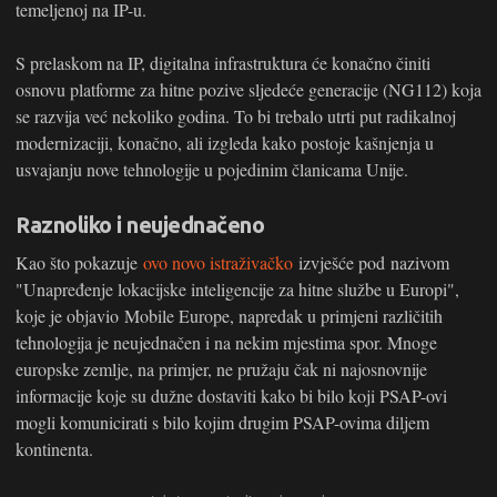
temeljenoj na IP-u.
S prelaskom na IP, digitalna infrastruktura će konačno činiti
osnovu platforme za hitne pozive sljedeće generacije (NG112) koja
se razvija već nekoliko godina. To bi trebalo utrti put radikalnoj
modernizaciji, konačno, ali izgleda kako postoje kašnjenja u
usvajanju nove tehnologije u pojedinim članicama Unije.
Raznoliko i neujednačeno
Kao što pokazuje
ovo novo istraživačko
izvješće pod nazivom
"Unapređenje lokacijske inteligencije za hitne službe u Europi",
koje je objavio Mobile Europe, napredak u primjeni različitih
tehnologija je neujednačen i na nekim mjestima spor. Mnoge
europske zemlje, na primjer, ne pružaju čak ni najosnovnije
informacije koje su dužne dostaviti kako bi bilo koji PSAP-ovi
mogli komunicirati s bilo kojim drugim PSAP-ovima diljem
kontinenta.