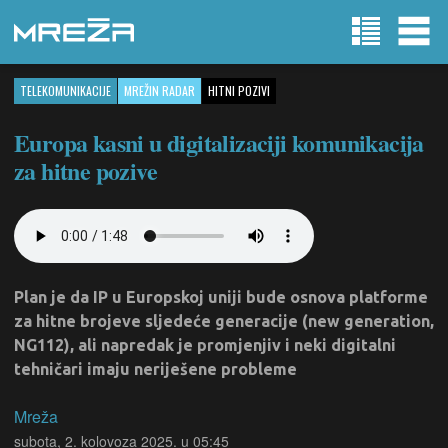
TELEKOMUNIKACIJE
MREŽIN RADAR
HITNI POZIVI
Europa kasni u digitalizaciji komunikacija
za hitne pozive
Plan je da IP u Europskoj uniji bude osnova platforme
za hitne brojeve sljedeće generacije (new generation,
NG112), ali napredak je promjenjiv i neki digitalni
tehničari imaju neriješene probleme
Mreža
subota, 2. kolovoza 2025. u 05:45