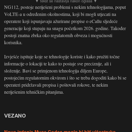
NG112, postoje neriješeni problemi s nekim tehnologijama, poput
VoLTE-a u određenim okolnostima, koji bi mogli utjecati na
operatere koji ispunjavaju ažurirane propise o eCallu sljedeće
generacije koji stupaju na snagu početkom 2026. godine. Također
postoji znatna zbrka oko regulatornih obveza i mogućnosti
korisnika.
Izvješće ispituje koje se tehnologije koriste i kako pružiti točne
informacije o lokaciji te kako to postaje sve preciznije, ali i
složenije. Bavi se primjenom tehnologija diljem Europe,
postojećim regulatornim okvirom i što se treba dogoditi kako bi se
operateri pridržavali propisa i poštovali rokove, te nekim
neriješenim tehničkim pitanjima.
VEZANO
Novo izdanje Muse Codea moglo bi biti višestruko