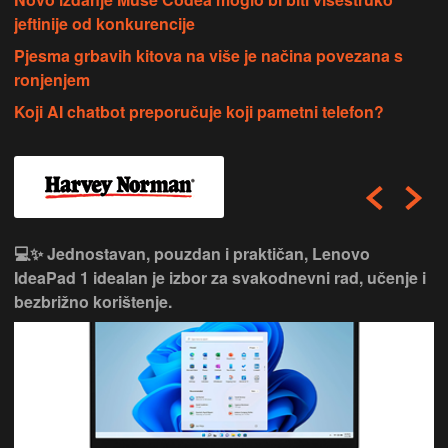
jeftinije od konkurencije
Pjesma grbavih kitova na više je načina povezana s
ronjenjem
Koji AI chatbot preporučuje koji pametni telefon?
💻✨ Jednostavan, pouzdan i praktičan, Lenovo
IdeaPad 1 idealan je izbor za svakodnevni rad, učenje i
bezbrižno korištenje.