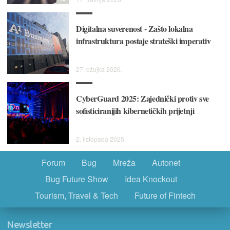
Digitalna suverenost - Zašto lokalna
infrastruktura postaje strateški imperativ
27. ožujka 2026.
CyberGuard 2025: Zajednički protiv sve
sofisticiranijih kibernetičkih prijetnji
2. listopada 2025.
Forum
Bug
Mreža
Autonet
Bug Future Show
Idea Knockout
Tourism, Travel & Tech
Future of Fintech
Newsletter