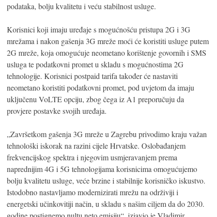
podataka, bolju kvalitetu i veću stabilnost usluge.
Korisnici koji imaju uređaje s mogućnošću pristupa 2G i 3G
mrežama i nakon gašenja 3G mreže moći će koristiti usluge putem
2G mreže, koja omogućuje neometano korištenje govornih i SMS
usluga te podatkovni promet u skladu s mogućnostima 2G
tehnologije. Korisnici postpaid tarifa također će nastaviti
neometano koristiti podatkovni promet, pod uvjetom da imaju
uključenu VoLTE opciju, zbog čega iz A1 preporučuju da
provjere postavke svojih uređaja.
„Završetkom gašenja 3G mreže u Zagrebu privodimo kraju važan
tehnološki iskorak na razini cijele Hrvatske. Oslobađanjem
frekvencijskog spektra i njegovim usmjeravanjem prema
naprednijim 4G i 5G tehnologijama korisnicima omogućujemo
bolju kvalitetu usluge, veće brzine i stabilnije korisničko iskustvo.
Istodobno nastavljamo modernizirati mrežu na održiviji i
energetski učinkovitiji način, u skladu s našim ciljem da do 2030.
godine postignemo nultu neto emisiju“, izjavio je Vladimir