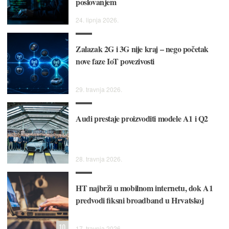
poslovanjem
24. lipnja 2026.
Zalazak 2G i 3G nije kraj – nego početak
nove faze IoT povezivosti
29. travnja 2026.
Audi prestaje proizvoditi modele A1 i Q2
28. travnja 2026.
HT najbrži u mobilnom internetu, dok A1
predvodi fiksni broadband u Hrvatskoj
10
17. travnja 2026.