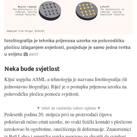
fotolitografija je tehnika prijenosa uzorka na poluvodičku
pločicu izlaganjem svjetlosti, posjeduje je samo jedna tvrtka
u svijetu
asml
Neka bude svjetlost
Ključ uspjeha ASML-a tehnologija je nazvana fotolitografija (ili
jednostavno litografija). Riječ je o postupku prijenosa uzorka na
poluvodičku pločicu pomoću svjetlosti.
Pedesetih godina 20. stoljeća prvi su proizvođači čipova
pokušavali ručno crtati uzorke, no svaki fizički kontakt s pločicom
uzrokovao bi ogrebotine, onečišćenja ili deformacije. Znanstvenici
iz Bell Labsa i američke vojske neovisno su shvatili da svjetlost