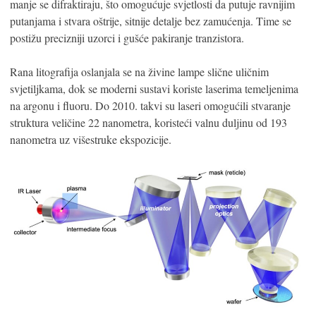
manje se difraktiraju, što omogućuje svjetlosti da putuje ravnijim
putanjama i stvara oštrije, sitnije detalje bez zamućenja. Time se
postižu precizniji uzorci i gušće pakiranje tranzistora.
Rana litografija oslanjala se na živine lampe slične uličnim
svjetiljkama, dok se moderni sustavi koriste laserima temeljenima
na argonu i fluoru. Do 2010. takvi su laseri omogućili stvaranje
struktura veličine 22 nanometra, koristeći valnu duljinu od 193
nanometra uz višestruke ekspozicije.