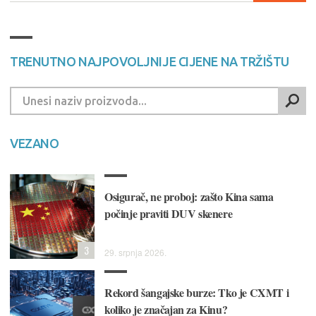
TRENUTNO NAJPOVOLJNIJE CIJENE NA TRŽIŠTU
VEZANO
Osigurač, ne proboj: zašto Kina sama
počinje praviti DUV skenere
3
29. srpnja 2026.
Rekord šangajske burze: Tko je CXMT i
koliko je značajan za Kinu?