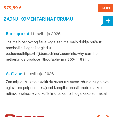
579,99 €
KUPI
ZADNJI KOMENTARI NA FORUMU
11. svibnja 2026.
Boris grozni
Jos malo osnovnog štiva koga zanima malo dublja priča iz
proslosti a i lagani pogled u
budučnosthttps://hr.jidemachinery.com/info/why-can-the-
netherlands-produce-lithography-ma-85041189.html
11. svibnja 2026.
Al Crane
Zanimljivo. Mi smo navikli da stvari uzimamo zdravo za gotovo,
uglavnom potpuno nesvjesni kompliciranosti predmeta koje
rutinski svakodnevno koristimo, a kamo li toga kako su nastali.