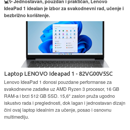
💻✨ Jednostavan, pouzdan i praktičan, Lenovo
IdeaPad 1 idealan je izbor za svakodnevni rad, učenje i
bezbrižno korištenje.
Laptop LENOVO Ideapad 1 - 82VG00V5SC
Lenovo IdeaPad 1 donosi pouzdane performanse za
svakodnevne zadatke uz AMD Ryzen 3 procesor, 16 GB
RAM-a i brzi 512 GB SSD. 15,6" zaslon pruža ugodno
iskustvo rada i preglednosti, dok lagan i jednostavan dizajn
čini ovaj laptop idealnim za učenje, posao i osnovnu
multimediju.