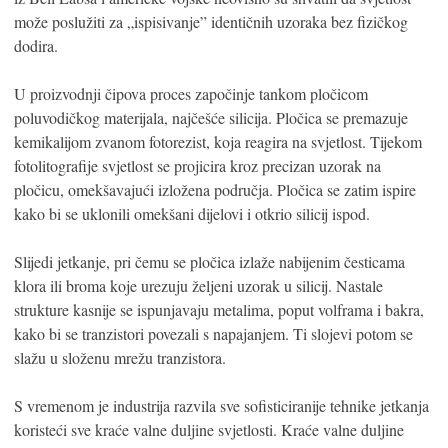
može poslužiti za „ispisivanje” identičnih uzoraka bez fizičkog
dodira.
U proizvodnji čipova proces započinje tankom pločicom
poluvodičkog materijala, najčešće silicija. Pločica se premazuje
kemikalijom zvanom fotorezist, koja reagira na svjetlost. Tijekom
fotolitografije svjetlost se projicira kroz precizan uzorak na
pločicu, omekšavajući izložena područja. Pločica se zatim ispire
kako bi se uklonili omekšani dijelovi i otkrio silicij ispod.
Slijedi jetkanje, pri čemu se pločica izlaže nabijenim česticama
klora ili broma koje urezuju željeni uzorak u silicij. Nastale
strukture kasnije se ispunjavaju metalima, poput volframa i bakra,
kako bi se tranzistori povezali s napajanjem. Ti slojevi potom se
slažu u složenu mrežu tranzistora.
S vremenom je industrija razvila sve sofisticiranije tehnike jetkanja
koristeći sve kraće valne duljine svjetlosti. Kraće valne duljine