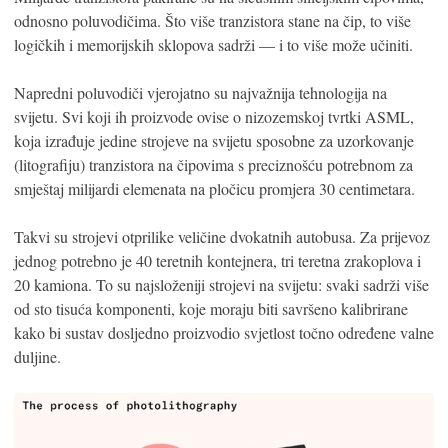
odnosno poluvodičima. Što više tranzistora stane na čip, to više
logičkih i memorijskih sklopova sadrži — i to više može učiniti.
Napredni poluvodiči vjerojatno su najvažnija tehnologija na
svijetu. Svi koji ih proizvode ovise o nizozemskoj tvrtki ASML,
koja izrađuje jedine strojeve na svijetu sposobne za uzorkovanje
(litografiju) tranzistora na čipovima s preciznošću potrebnom za
smještaj milijardi elemenata na pločicu promjera 30 centimetara.
Takvi su strojevi otprilike veličine dvokatnih autobusa. Za prijevoz
jednog potrebno je 40 teretnih kontejnera, tri teretna zrakoplova i
20 kamiona. To su najsloženiji strojevi na svijetu: svaki sadrži više
od sto tisuća komponenti, koje moraju biti savršeno kalibrirane
kako bi sustav dosljedno proizvodio svjetlost točno određene valne
duljine.