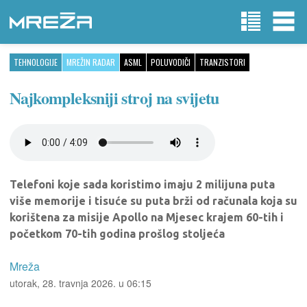
TEHNOLOGIJE
MREŽIN RADAR
ASML
POLUVODIČI
TRANZISTORI
Najkompleksniji stroj na svijetu
Telefoni koje sada koristimo imaju 2 milijuna puta
više memorije i tisuće su puta brži od računala koja su
korištena za misije Apollo na Mjesec krajem 60-tih i
početkom 70-tih godina prošlog stoljeća
Mreža
utorak, 28. travnja 2026. u 06:15