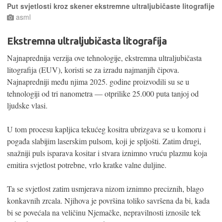
Put svjetlosti kroz skener ekstremne ultraljubičaste litografije
asml
Ekstremna ultraljubičasta litografija
Najnaprednija verzija ove tehnologije, ekstremna ultraljubičasta
litografija (EUV), koristi se za izradu najmanjih čipova.
Najnapredniji među njima 2025. godine proizvodili su se u
tehnologiji od tri nanometra — otprilike 25.000 puta tanjoj od
ljudske vlasi.
U tom procesu kapljica tekućeg kositra ubrizgava se u komoru i
pogađa slabijim laserskim pulsom, koji je spljošti. Zatim drugi,
snažniji puls isparava kositar i stvara iznimno vruću plazmu koja
emitira svjetlost potrebne, vrlo kratke valne duljine.
Ta se svjetlost zatim usmjerava nizom iznimno preciznih, blago
konkavnih zrcala. Njihova je površina toliko savršena da bi, kada
bi se povećala na veličinu Njemačke, nepravilnosti iznosile tek