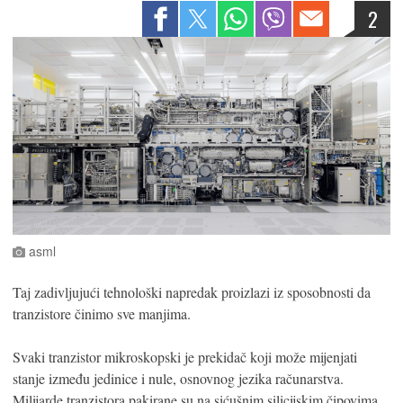
2
asml
Taj zadivljujući tehnološki napredak proizlazi iz sposobnosti da
tranzistore činimo sve manjima.
Svaki tranzistor mikroskopski je prekidač koji može mijenjati
stanje između jedinice i nule, osnovnog jezika računarstva.
Milijarde tranzistora pakirane su na sićušnim silicijskim čipovima,