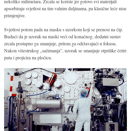
nekoliko milimetara. Zrcala se koriste jer gotovo svi materijali
apsorbiraju svjetlost na tim valnim duljinama, pa klasične leće nisu
primjenjive.
Svjetlost potom pada na masku s uzorkom koji se prenosi na čip.
Budući da je uzorak na maski veći od konačnog, dodatni sustav
zrcala postupno ga smanjuje, pritom ga održavajući u fokusu.
Nakon višestrukog „sažimanja”, uzorak se smanjuje otprilike četiri
puta i projicira na pločicu.