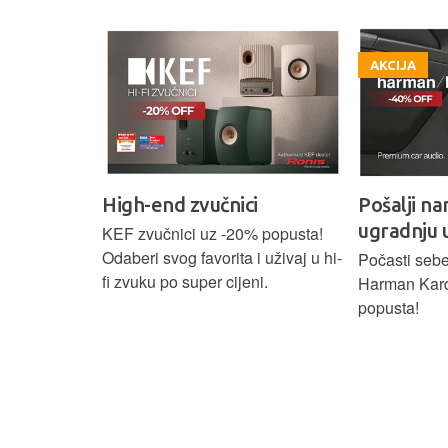
AKCIJA
High-end zvučnici
Pošalji na
ugradnju 
našoj Hi-Fi
KEF zvučnici uz -20% popusta!
ajam i
Odaberi svog favorita i uživaj u hi-
Počasti sebe
tijih
fi zvuku po super cijeni.
Harman Kar
ova.
popusta!