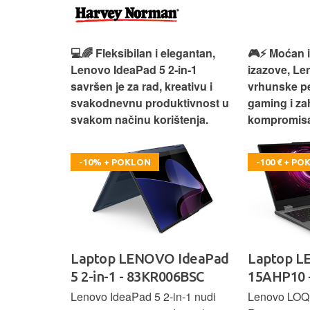
 – premium
💻🌈 Fleksibilan i elegantan,
🎮⚡ Moćan 
ija i
Lenovo IdeaPad 5 2‑in‑1
izazove, L
e za rad i
savršen je za rad, kreativu i
vrhunske p
omisa!
svakodnevnu produktivnost u
gaming i za
svakom načinu korištenja.
kompromisa
-10% + POKLON
-100 € + P
oga 9 -
Laptop LENOVO IdeaPad
Laptop 
5 2-in-1 - 83KR006BSC
15AHP10 
ažan Intel
Lenovo IdeaPad 5 2‑in‑1 nudi
Lenovo LOQ