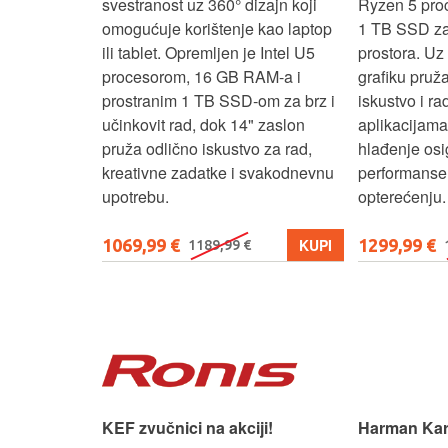
RAM-a i 1 TB
svestranost uz 360° dizajn koji
Ryzen 5 pro
 rad, uz 14"
omogućuje korištenje kao laptop
1 TB SSD za 
u‑1 dizajn
ili tablet. Opremljen je Intel U5
prostora. U
enje kao
procesorom, 16 GB RAM-a i
grafiku pruž
aksimalnu
prostranim 1 TB SSD‑om za brz i
iskustvo i r
ost.
učinkovit rad, dok 14" zaslon
aplikacijama
pruža odlično iskustvo za rad,
hlađenje osi
kreativne zadatke i svakodnevnu
performanse 
upotrebu.
opterećenju.
1069,99 €
1299,99 €
KUPI
KUPI
1189,99 €
 slušaonicu.
KEF zvučnici na akciji!
Harman Kar