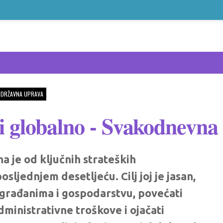
 DRŽAVNA UPRAVA
 i globalno - Svakodnevna
a je od ključnih strateških
sljednjem desetljeću. Cilj joj je jasan,
a građanima i gospodarstvu, povećati
administrativne troškove i ojačati