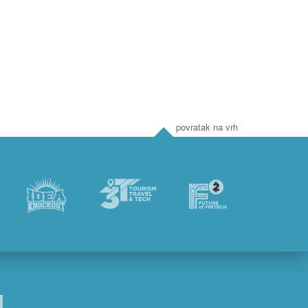
9 €
1.979 €
AKCIJA
AKCI
448 €
2.999 €
povratak na vrh