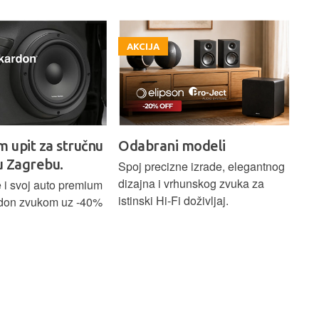
AKCIJA
A
m upit za stručnu
Odabrani modeli
H
u Zagrebu.
Ci
Spoj precizne izrade, elegantnog
dizajna i vrhunskog zvuka za
 i svoj auto premium
Bež
istinski Hi-Fi doživljaj.
don zvukom uz -40%
ind
Blu
Ass
sna
upa
Hom
str