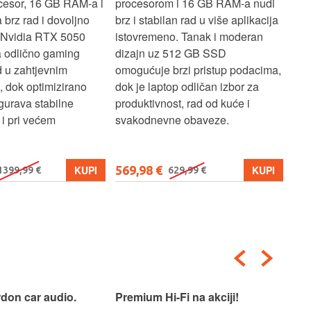
cesor, 16 GB RAM-a i
procesorom i 16 GB RAM-a nudi
pou
brz rad i dovoljno
brz i stabilan rad u više aplikacija
sva
z Nvidia RTX 5050
istovremeno. Tanak i moderan
Ryz
a odlično gaming
dizajn uz 512 GB SSD
brz
ad u zahtjevnim
omogućuje brzi pristup podacima,
pru
, dok optimizirano
dok je laptop odličan izbor za
pre
gurava stabilne
produktivnost, rad od kuće i
jed
i pri većem
svakodnevne obaveze.
lap
osn
569,98 €
579
KUPI
KUPI
1399,99 €
629,99 €
don car audio.
Premium Hi-Fi na akciji!
Pre