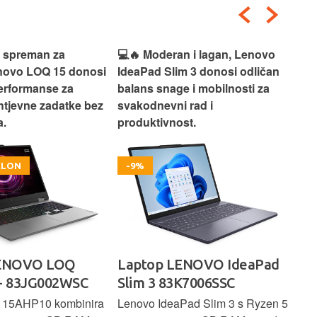
i spreman za
💻🔥 Moderan i lagan, Lenovo
💻✨
enovo LOQ 15 donosi
IdeaPad Slim 3 donosi odličan
pra
erformanse za
balans snage i mobilnosti za
ide
htjevne zadatke bez
svakodnevni rad i
rad
.
produktivnost.
kor
OKLON
-9%
LENOVO LOQ
Laptop LENOVO IdeaPad
La
- 83JG002WSC
Slim 3 83K7006SSC
1 
 15AHP10 kombinira
Lenovo IdeaPad Slim 3 s Ryzen 5
Len