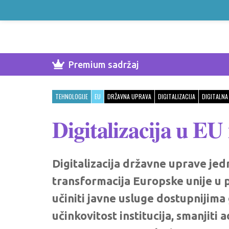
Premium sadržaj
TEHNOLOGIJE
EU
DRŽAVNA UPRAVA
DIGITALIZACIJA
DIGITALNA
Digitalizacija u EU
Digitalizacija državne uprave jedn
transformacija Europske unije u po
učiniti javne usluge dostupnijim
učinkovitost institucija, smanjiti 