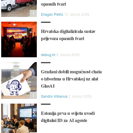
opasnih tvari
1
Dragan Petric
12. srpnja 2026.
Hrvatska digitalizirala sustav
prijevoza opasnih tvari
debug.hr
8. srpnja 2026.
Građani dobili mogućnost chata
o izborima u Hrvatskoj uz alat
GlasAI
1
Sandro Vrbanus
2. srpnja 2026.
Estonija prva u svijetu uvodi
digitalni ID za AI agente