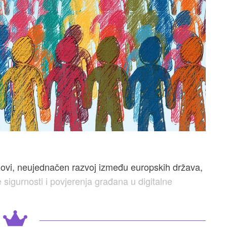
 izazovi, neujednačen razvoj između europskih država,
e sigurnosti i povjerenja građana u digitalne