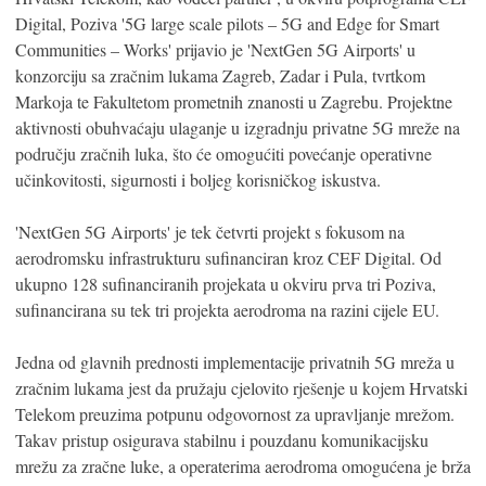
Digital, Poziva '5G large scale pilots – 5G and Edge for Smart
Communities – Works' prijavio je 'NextGen 5G Airports' u
konzorciju sa zračnim lukama Zagreb, Zadar i Pula, tvrtkom
Markoja te Fakultetom prometnih znanosti u Zagrebu. Projektne
aktivnosti obuhvaćaju ulaganje u izgradnju privatne 5G mreže na
području zračnih luka, što će omogućiti povećanje operativne
učinkovitosti, sigurnosti i boljeg korisničkog iskustva.
'NextGen 5G Airports' je tek četvrti projekt s fokusom na
aerodromsku infrastrukturu sufinanciran kroz CEF Digital. Od
ukupno 128 sufinanciranih projekata u okviru prva tri Poziva,
sufinancirana su tek tri projekta aerodroma na razini cijele EU.
Jedna od glavnih prednosti implementacije privatnih 5G mreža u
zračnim lukama jest da pružaju cjelovito rješenje u kojem Hrvatski
Telekom preuzima potpunu odgovornost za upravljanje mrežom.
Takav pristup osigurava stabilnu i pouzdanu komunikacijsku
mrežu za zračne luke, a operaterima aerodroma omogućena je brža