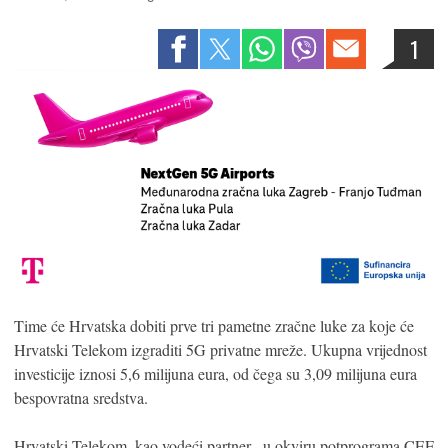
1
Time će Hrvatska dobiti prve tri pametne zračne luke za koje će
Hrvatski Telekom izgraditi 5G privatne mreže. Ukupna vrijednost
investicije iznosi 5,6 milijuna eura, od čega su 3,09 milijuna eura
bespovratna sredstva.
Hrvatski Telekom, kao vodeći partner , u okviru potprograma CEF