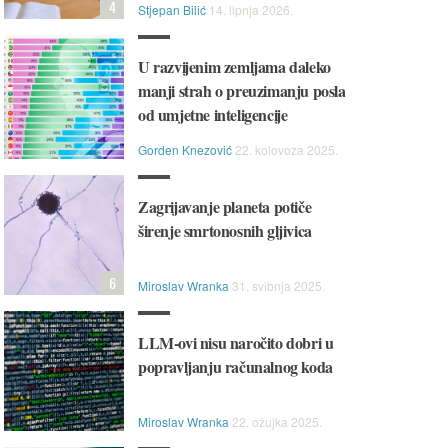
4
Stjepan Bilić
14. lipnja 2026.
U razvijenim zemljama daleko
manji strah o preuzimanju posla
od umjetne inteligencije
Gorden Knezović
22. kolovoza 2025.
Zagrijavanje planeta potiče
širenje smrtonosnih gljivica
6
Miroslav Wranka
31. svibnja 2025.
LLM-ovi nisu naročito dobri u
popravljanju računalnog koda
Miroslav Wranka
22. ožujka 2025.