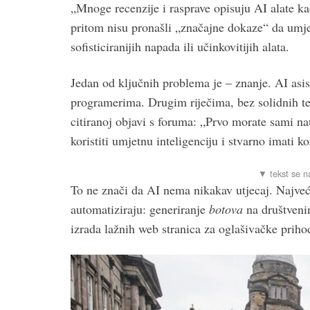
„Mnoge recenzije i rasprave opisuju AI alate kao
pritom nisu pronašli „značajne dokaze“ da umje
sofisticiranijih napada ili učinkovitijih alata.
Jedan od ključnih problema je – znanje. AI asis
programerima. Drugim riječima, bez solidnih tem
citiranoj objavi s foruma: „Prvo morate sami na
koristiti umjetnu inteligenciju i stvarno imati ko
To ne znači da AI nema nikakav utjecaj. Najveć
automatiziraju: generiranje
botova
na društveni
izrada lažnih web stranica za oglašivačke priho