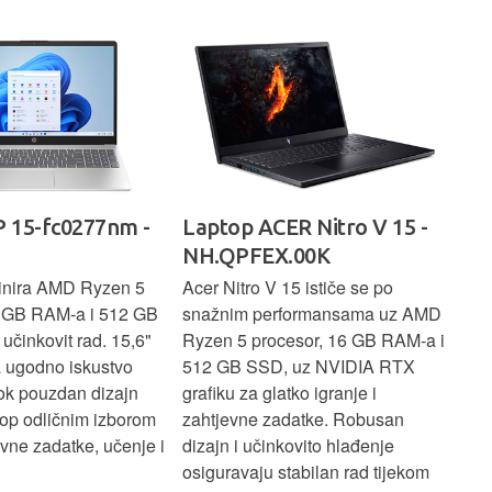
rad
 15-fc0277nm -
Laptop ACER Nitro V 15 -
La
NH.QPFEX.00K
Sl
inira AMD Ryzen 5
Acer Nitro V 15 ističe se po
Len
6 GB RAM-a i 512 GB
snažnim performansama uz AMD
Ryz
učinkovit rad. 15,6"
Ryzen 5 procesor, 16 GB RAM-a i
TB 
a ugodno iskustvo
512 GB SSD, uz NVIDIA RTX
dov
dok pouzdan dizajn
grafiku za glatko igranje i
pru
ptop odličnim izborom
zahtjevne zadatke. Robusan
dok
ne zadatke, učenje i
dizajn i učinkovito hlađenje
mul
osiguravaju stabilan rad tijekom
pro