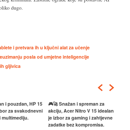
oliko dugo.
lete i pretvara ih u ključni alat za učenje
euzimanju posla od umjetne inteligencije
h gljivica
an i pouzdan, HP 15
🎮🚀 Snažan i spreman za
🎯⚡
izbor za svakodnevni
akciju, Acer Nitro V 15 idealan
Len
i multimediju.
je izbor za gaming i zahtjevne
vrh
zadatke bez kompromisa.
pro