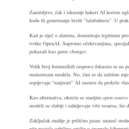
Zanimljivo, čak i iskusniji hakeri AI koriste u
kodu ili generiranje brzih “šalabahtera”. U prak
Kad je riječ o alatima, dominiraju legitimni p
tvrtke OpenAI. Suprotno očekivanjima, specij
pokazali kao
game changer
.
Velik broj forumaških rasprava fokusira se na p
mainstream modela. No, čini se da zaštitne mje
uspijevaju “natjerati” AI sustave da prekrše vlast
Kao alternativa, okreću se starijim
open-source
modeli su slabiji i zahtijevaju više resursa, št
Zaključak studije je prilično jasan: unatoč stra
nije postala ozbiljno oružje u arsenalu kibernet