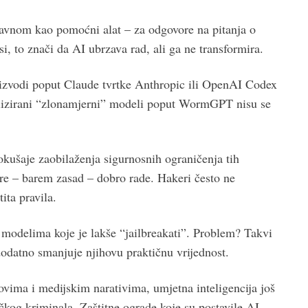
glavnom kao pomoćni alat – za odgovore na pitanja o
si, to znači da AI ubrzava rad, ali ga ne transformira.
roizvodi poput Claude tvrtke Anthropic ili OpenAI Codex
alizirani “zlonamjerni” modeli poput WormGPT nisu se
okušaje zaobilaženja sigurnosnih ograničenja tih
re – barem zasad – dobro rade. Hakeri često ne
ita pravila.
modelima koje je lakše “jailbreakati”. Problem? Takvi
o dodatno smanjuje njihovu praktičnu vrijednost.
hovima i medijskim narativima, umjetna inteligencija još
ičkog kriminala. Zaštitne ograde koje su postavile AI