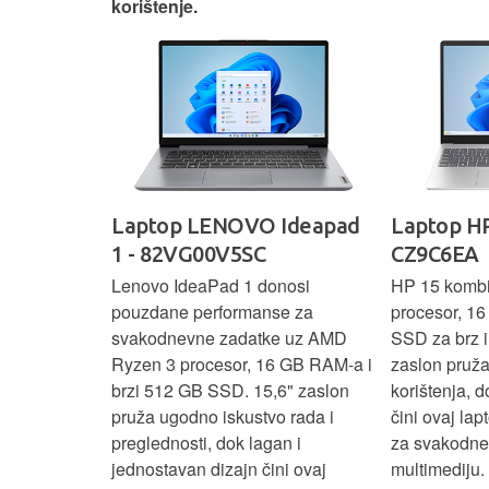
korištenje.
IdeaPad
Laptop LENOVO Ideapad
Laptop HP
SC
1 - 82VG00V5SC
CZ9C6EA
 3 s Ryzen 5
Lenovo IdeaPad 1 donosi
HP 15 komb
RAM-a nudi
pouzdane performanse za
procesor, 1
še aplikacija
svakodnevne zadatke uz AMD
SSD za brz i 
 moderan
Ryzen 3 procesor, 16 GB RAM-a i
zaslon pruž
D
brzi 512 GB SSD. 15,6" zaslon
korištenja, 
up podacima,
pruža ugodno iskustvo rada i
čini ovaj la
izbor za
preglednosti, dok lagan i
za svakodnev
kuće i
jednostavan dizajn čini ovaj
multimediju.