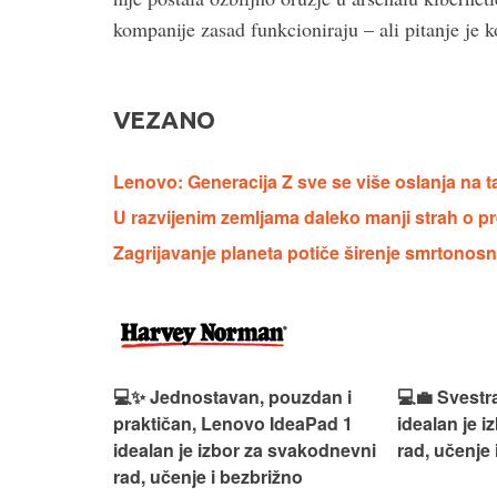
kompanije zasad funkcioniraju – ali pitanje je k
VEZANO
Lenovo: Generacija Z sve se više oslanja na tab
U razvijenim zemljama daleko manji strah o pr
Zagrijavanje planeta potiče širenje smrtonosni
n, Lenovo
💻✨ Jednostavan, pouzdan i
💻💼 Svestr
si odličan
praktičan, Lenovo IdeaPad 1
idealan je 
nosti za
idealan je izbor za svakodnevni
rad, učenje 
rad, učenje i bezbrižno