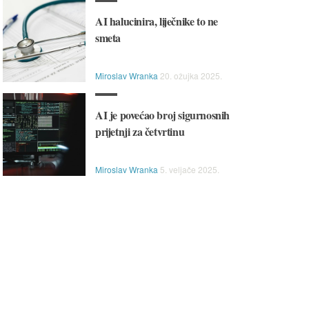
AI halucinira, liječnike to ne
smeta
Miroslav Wranka
20. ožujka 2025.
AI je povećao broj sigurnosnih
prijetnji za četvrtinu
Miroslav Wranka
5. veljače 2025.