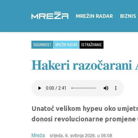
MREŽIN RADAR
BIZNIS
SIGURNOST
MREŽIN RADAR
ISTRAŽIVANJE
Hakeri razočarani 
Unatoč velikom hypeu oko umjetne 
donosi revolucionarne promjene u
Mreža
srijeda, 6. svibnja 2026. u 06:08