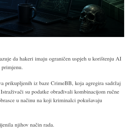
azuje da hakeri imaju ograničen uspjeh u korištenju AI
u primjenu.
va prikupljenih iz baze CrimeBB, koja agregira sadržaj
Istraživači su podatke obrađivali kombinacijom ručne
obrasce u načinu na koji kriminalci pokušavaju
jenila njihov način rada.