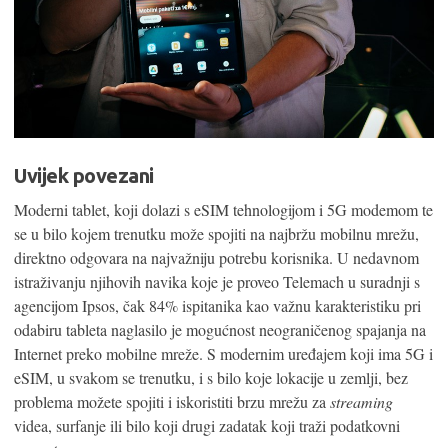
Uvijek povezani
Moderni tablet, koji dolazi s eSIM tehnologijom i 5G modemom te
se u bilo kojem trenutku može spojiti na najbržu mobilnu mrežu,
direktno odgovara na najvažniju potrebu korisnika. U nedavnom
istraživanju njihovih navika koje je proveo Telemach u suradnji s
agencijom Ipsos, čak 84% ispitanika kao važnu karakteristiku pri
odabiru tableta naglasilo je mogućnost neograničenog spajanja na
Internet preko mobilne mreže. S modernim uređajem koji ima 5G i
eSIM, u svakom se trenutku, i s bilo koje lokacije u zemlji, bez
problema možete spojiti i iskoristiti brzu mrežu za
streaming
videa, surfanje ili bilo koji drugi zadatak koji traži podatkovni