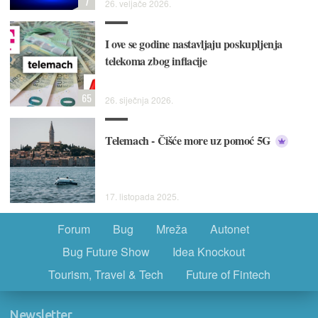
7
26. veljače 2026.
I ove se godine nastavljaju poskupljenja
telekoma zbog inflacije
65
26. siječnja 2026.
Telemach - Čišće more uz pomoć 5G
17. listopada 2025.
Forum
Bug
Mreža
Autonet
Bug Future Show
Idea Knockout
Tourism, Travel & Tech
Future of Fintech
Newsletter