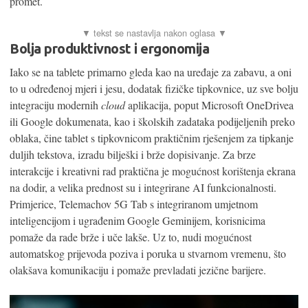
promet.
Bolja produktivnost i ergonomija
Iako se na tablete primarno gleda kao na uređaje za zabavu, a oni
to u određenoj mjeri i jesu, dodatak fizičke tipkovnice, uz sve bolju
integraciju modernih
cloud
aplikacija, poput Microsoft OneDrivea
ili Google dokumenata, kao i školskih zadataka podijeljenih preko
oblaka, čine tablet s tipkovnicom praktičnim rješenjem za tipkanje
duljih tekstova, izradu bilješki i brže dopisivanje. Za brze
interakcije i kreativni rad praktična je mogućnost korištenja ekrana
na dodir, a velika prednost su i integrirane AI funkcionalnosti.
Primjerice, Telemachov 5G Tab s integriranom umjetnom
inteligencijom i ugrađenim Google Geminijem, korisnicima
pomaže da rade brže i uče lakše. Uz to, nudi mogućnost
automatskog prijevoda poziva i poruka u stvarnom vremenu, što
olakšava komunikaciju i pomaže prevladati jezične barijere.