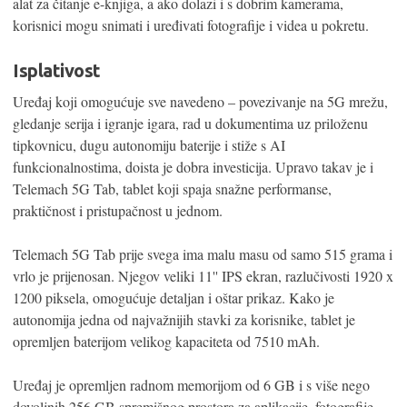
alat za čitanje e-knjiga, a ako dolazi i s dobrim kamerama,
korisnici mogu snimati i uređivati fotografije i videa u pokretu.
Isplativost
Uređaj koji omogućuje sve navedeno – povezivanje na 5G mrežu,
gledanje serija i igranje igara, rad u dokumentima uz priloženu
tipkovnicu, dugu autonomiju baterije i stiže s AI
funkcionalnostima, doista je dobra investicija. Upravo takav je i
Telemach 5G Tab, tablet koji spaja snažne performanse,
praktičnost i pristupačnost u jednom.
Telemach 5G Tab prije svega ima malu masu od samo 515 grama i
vrlo je prijenosan. Njegov veliki 11'' IPS ekran, razlučivosti 1920 x
1200 piksela, omogućuje detaljan i oštar prikaz. Kako je
autonomija jedna od najvažnijih stavki za korisnike, tablet je
opremljen baterijom velikog kapaciteta od 7510 mAh.
Uređaj je opremljen radnom memorijom od 6 GB i s više nego
dovoljnih 256 GB spremišnog prostora za aplikacije, fotografije,