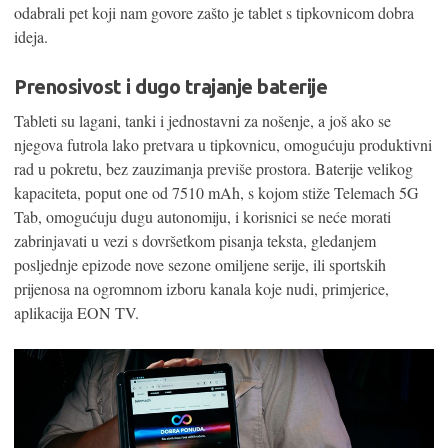
odabrali pet koji nam govore zašto je tablet s tipkovnicom dobra
ideja.
Prenosivost i dugo trajanje baterije
Tableti su lagani, tanki i jednostavni za nošenje, a još ako se
njegova futrola lako pretvara u tipkovnicu, omogućuju produktivni
rad u pokretu, bez zauzimanja previše prostora. Baterije velikog
kapaciteta, poput one od 7510 mAh, s kojom stiže Telemach 5G
Tab, omogućuju dugu autonomiju, i korisnici se neće morati
zabrinjavati u vezi s dovršetkom pisanja teksta, gledanjem
posljednje epizode nove sezone omiljene serije, ili sportskih
prijenosa na ogromnom izboru kanala koje nudi, primjerice,
aplikacija EON TV.