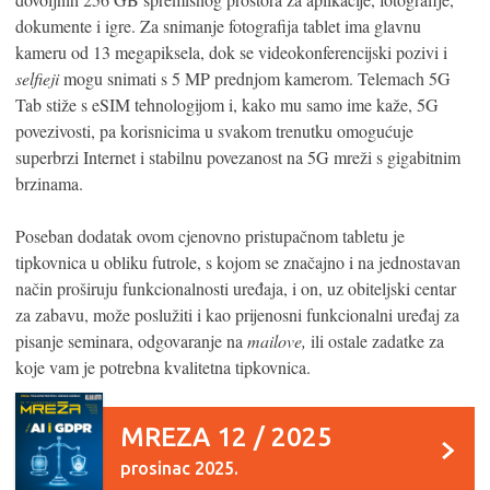
dokumente i igre. Za snimanje fotografija tablet ima glavnu
kameru od 13 megapiksela, dok se videokonferencijski pozivi i
selfieji
mogu snimati s 5 MP prednjom kamerom. Telemach 5G
Tab stiže s eSIM tehnologijom i, kako mu samo ime kaže, 5G
povezivosti, pa korisnicima u svakom trenutku omogućuje
superbrzi Internet i stabilnu povezanost na 5G mreži s gigabitnim
brzinama.
Poseban dodatak ovom cjenovno pristupačnom tabletu je
tipkovnica u obliku futrole, s kojom se značajno i na jednostavan
način proširuju funkcionalnosti uređaja, i on, uz obiteljski centar
za zabavu, može poslužiti i kao prijenosni funkcionalni uređaj za
pisanje seminara, odgovaranje na
mailove,
ili ostale zadatke za
koje vam je potrebna kvalitetna tipkovnica.
MREZA 12 / 2025
prosinac 2025.