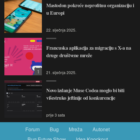
Mastodon pokreće neprofitnu organizaciju i
u Europi
22. siječnja 2025.
Francuska aplikacija za migraciju s X-a na
druge društvene mreže
1
21. siječnja 2025.
Novo izdanje Muse Codea moglo bi biti
višestruko jeftinije od konkurencije
prije 3 sata
Forum
Bug
Mreža
Autonet
Bug Future Show
Idea Knockout