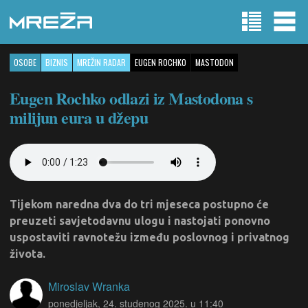
OSOBE
BIZNIS
MREŽIN RADAR
EUGEN ROCHKO
MASTODON
Eugen Rochko odlazi iz Mastodona s
milijun eura u džepu
Tijekom naredna dva do tri mjeseca postupno će
preuzeti savjetodavnu ulogu i nastojati ponovno
uspostaviti ravnotežu između poslovnog i privatnog
života.
Miroslav Wranka
ponedjeljak, 24. studenog 2025. u 11:40