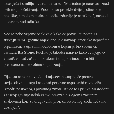
milijun eura
desetljeća i s
naknade. "Mastodon je narastao iznad
svih mojih očekivanja. Posebno su protekle dvije godine bile
preteške, a moje mentalno i fizičko zdravlje je narušeno", naveo je
u izjavi povod odlaska.
Već se neko vrijeme očekivalo kako će povući taj potez. U
travnju 2024. godine
najavljeno je osnivanje američke neprofitne
organizacije s upravnim odborom u kojem je bio suosnivač
Biz Stone
Twittera
. Rochko je također najavio kako će njegovo
vlasništvo nad zaštitnim znakom i drugom imovinom biti
preneseno na neprofitnu organizaciju.
Tijekom naredna dva do tri mjeseca postupno će preuzeti
savjetodavnu ulogu i nastojati ponovno uspostaviti ravnotežu
između poslovnog i privatnog života. Bit će to i prilika Mastodonu
za "izbjegavanje nekih zamki povezanih s egom i zaštitnim
znakovima koje su drugi veliki projekti otvorenog koda nedavno
doživjeli".