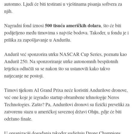
automno. Ljudi će biti testirani u vještinama pisanja softvera za
njih.
500 tisuća američkih dolara
Nagradni fond iznosi
, što će biti
podijeljeno među timovima s najviše bodova. Također, u fondu je i
prilika za zapošljavanje u Andurilu.
Anduril već sponzorira utrku NASCAR Cup Series, poznatu kao
Anduril 250. Na sponzoriranje utrke autonomnih bespilotnih
letjelica odlučili su se nakon što su ustanovili kako takvo
natjecanje ne postoji.
Timovi tijekom AI Grand Prixa neće koristiti Andurilove dronove,
već one koje je izgradio startup obrambene tehnologije Neros
Technologies. Zašto? Pa, Andurilovi dronovi su fizički preveliki za
zatvorenu stazu u američkoj saveznoj državi Ohiju, gdje će biti
održano finale.
U organizaciji događanja također sudjeluju Drone Champions