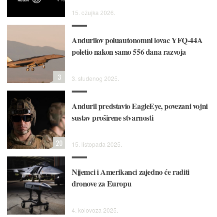
15. ožujka 2026.
Andurilov poluautonomni lovac YFQ-44A
poletio nakon samo 556 dana razvoja
3
3. studenog 2025.
Anduril predstavio EagleEye, povezani vojni
sustav proširene stvarnosti
20
15. listopada 2025.
Nijemci i Amerikanci zajedno će raditi
dronove za Europu
4. kolovoza 2025.