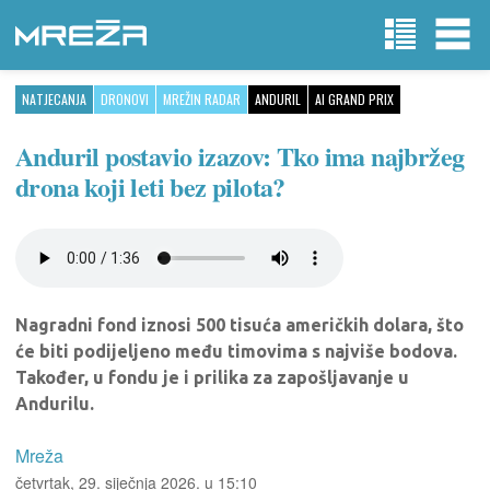
NATJECANJA
DRONOVI
MREŽIN RADAR
ANDURIL
AI GRAND PRIX
Anduril postavio izazov: Tko ima najbržeg
drona koji leti bez pilota?
Nagradni fond iznosi 500 tisuća američkih dolara, što
će biti podijeljeno među timovima s najviše bodova.
Također, u fondu je i prilika za zapošljavanje u
Andurilu.
Mreža
četvrtak, 29. siječnja 2026. u 15:10