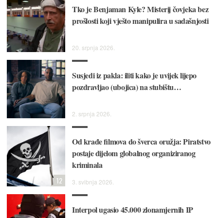
Tko je Benjaman Kyle? Misterij čovjeka bez
prošlosti koji vješto manipulira u sadašnjosti
20. srpnja 2026.
Susjedi iz pakla: iliti kako je uvijek lijepo
pozdravljao (ubojica) na stubištu…
2. srpnja 2026.
Od krađe filmova do šverca oružja: Piratstvo
postaje dijelom globalnog organiziranog
kriminala
12
3. svibnja 2026.
Interpol ugasio 45.000 zlonamjernih IP