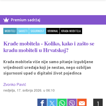
Premium sadržaj
MOBITELI
SAVJETI
SIGURNOST
KRIMINAL
KRAĐA MOBITELA
Krađe mobitela - Koliko, kako i zašto se
kradu mobiteli u Hrvatskoj?
Krađa mobitela više nije samo pitanje izgubljene
vrijednosti uređaja koji je nestao, nego ozbiljan
sigurnosni upad u digitalni život pojedinca
Zvonko Pavić
nedjelja, 17. svibnja 2026. u 06:10
1