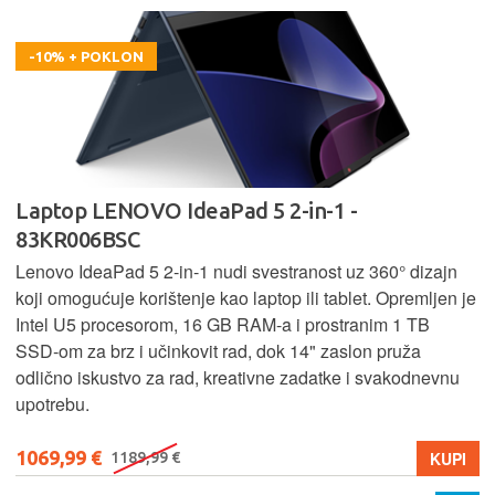
-10% + POKLON
Laptop LENOVO IdeaPad 5 2-in-1 -
83KR006BSC
Lenovo IdeaPad 5 2‑in‑1 nudi svestranost uz 360° dizajn
koji omogućuje korištenje kao laptop ili tablet. Opremljen je
Intel U5 procesorom, 16 GB RAM-a i prostranim 1 TB
SSD‑om za brz i učinkovit rad, dok 14" zaslon pruža
odlično iskustvo za rad, kreativne zadatke i svakodnevnu
upotrebu.
1069,99 €
KUPI
1189,99 €