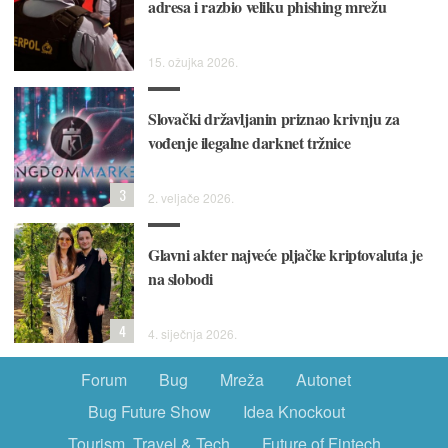
adresa i razbio veliku phishing mrežu
15. ožujka 2026.
Slovački državljanin priznao krivnju za
vođenje ilegalne darknet tržnice
3
2. veljače 2026.
Glavni akter najveće pljačke kriptovaluta je
na slobodi
4
4. siječnja 2026.
Forum
Bug
Mreža
Autonet
Bug Future Show
Idea Knockout
Tourism, Travel & Tech
Future of Fintech