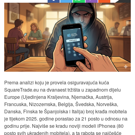
Prema analizi koju je provela osiguravajuća kuća
SquareTrade.eu na dvanaest tržišta u zapadnom dijelu
Europe (Ujedinjena Kraljevina, Njemačka, Austrija,
Francuska, Nizozemska, Belgija, Švedska, Norveška,
Danska, Finska te Španjolska i Italija) broj krađa mobitela
je tijekom 2025. godine porastao za 21 posto u odnosu na
godinu prije. Najviše se kradu noviji modeli iPhonea (80
posto svih ukradenih mobitela), a ta rabota se najčešće