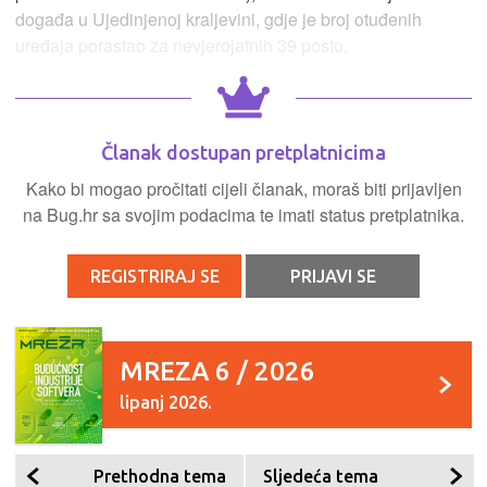
događa u Ujedinjenoj kraljevini, gdje je broj otuđenih
uređaja porastao za nevjerojatnih 39 posto.
Članak dostupan pretplatnicima
Kako bi mogao pročitati cijeli članak, moraš biti prijavljen
na Bug.hr sa svojim podacima te imati status pretplatnika.
REGISTRIRAJ SE
PRIJAVI SE
MREZA 6 / 2026
lipanj 2026.
Prethodna tema
Sljedeća tema