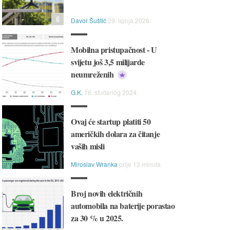
6
Davor Šuštić
29. lipnja 2026.
Mobilna pristupačnost - U
svijetu još 3,5 milijarde
neumreženih
G.K.
16. studenog 2024.
Ovaj će startup platiti 50
američkih dolara za čitanje
vaših misli
Miroslav Wranka
prije 13 minuta
Broj novih električnih
automobila na baterije porastao
za 30 % u 2025.