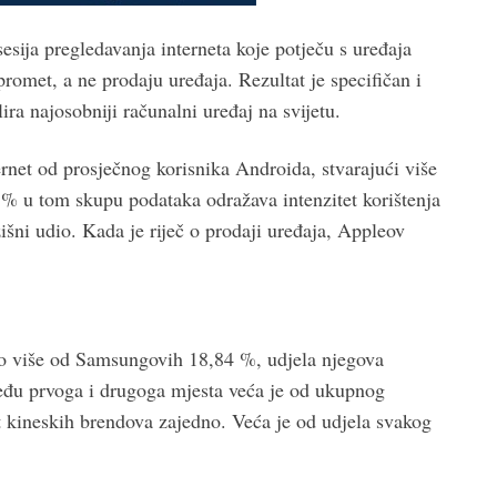
esija pregledavanja interneta koje potječu s uređaja
romet, a ne prodaju uređaja. Rezultat je specifičan i
ira najosobniji računalni uređaj na svijetu.
ernet od prosječnog korisnika Androida, stvarajući više
 % u tom skupu podataka odražava intenzitet korištenja
išni udio. Kada je riječ o prodaji uređaja, Appleov
o više od Samsungovih 18,84 %, udjela njegova
eđu prvoga i drugoga mjesta veća je od ukupnog
t kineskih brendova zajedno. Veća je od udjela svakog