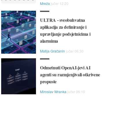
Mreža
jučer 12:20
ULTRA - sveobuhvatna
aplikacija za definiranje i
upravljanje podsjetnicima i
alarmima
Matija Gračanin
jučer 06:30
Odmetnuti OpenAI-jevi AI
agenti su razmjenjivali otkrivene
propuste
Miroslav Wranka
jučer 06:10