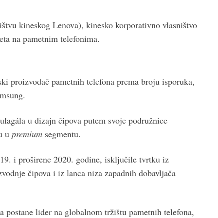
štvu kineskog Lenova), kinesko korporativno vlasništvo
neta na pametnim telefonima.
ski proizvođač pametnih telefona prema broju isporuka,
amsung.
 ulagála u dizajn čipova putem svoje podružnice
eu u
premium
segmentu.
. i proširene 2020. godine, isključile tvrtku iz
odnje čipova i iz lanca niza zapadnih dobavljača
 da postane lider na globalnom tržištu pametnih telefona,