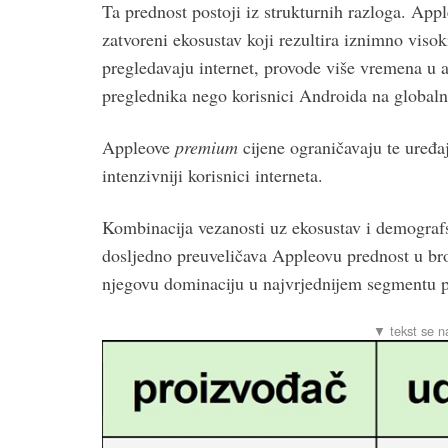
Ta prednost postoji iz strukturnih razloga. Apple
zatvoreni ekosustav koji rezultira iznimno viso
pregledavaju internet, provode više vremena u ap
preglednika nego korisnici Androida na globalno
Appleove
premium
cijene ograničavaju te uređaj
intenzivniji korisnici interneta.
Kombinacija vezanosti uz ekosustav i demografs
dosljedno preuveličava Appleovu prednost u bro
njegovu dominaciju u najvrjednijem segmentu po