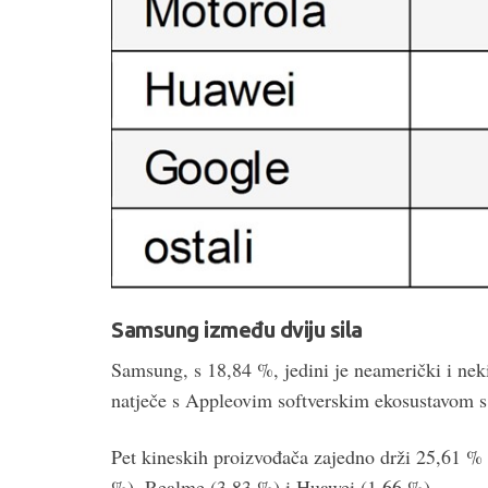
Samsung između dviju sila
Samsung, s 18,84 %, jedini je neamerički i nek
natječe s Appleovim softverskim ekosustavom s
Pet kineskih proizvođača zajedno drži 25,61 %
%), Realme (3,83 %) i Huawei (1,66 %).