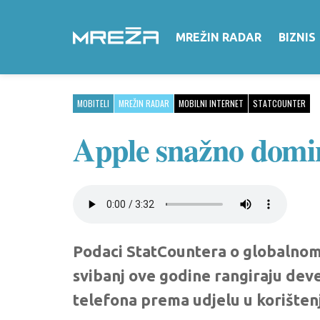
MREŽIN RADAR
BIZNIS
MOBITELI
MREŽIN RADAR
MOBILNI INTERNET
STATCOUNTER
Apple snažno domi
Podaci StatCountera o globalnom
svibanj ove godine rangiraju dev
telefona prema udjelu u korište