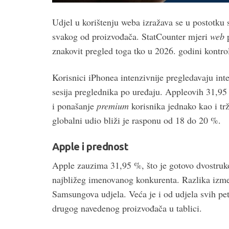
Udjel u korištenju weba izražava se u postotku s
svakog od proizvođača. StatCounter mjeri
web
p
znakovit pregled toga tko u 2026. godini kontrol
Korisnici iPhonea intenzivnije pregledavaju int
sesija preglednika po uređaju. Appleovih 31,95
i ponašanje
premium
korisnika jednako kao i trž
globalni udio bliži je rasponu od 18 do 20 %.
Apple i prednost
Apple zauzima 31,95 %, što je gotovo dvostruk
najbližeg imenovanog konkurenta. Razlika izm
Samsungova udjela. Veća je i od udjela svih pe
drugog navedenog proizvođača u tablici.