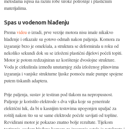
metodama ispisa na razini robe široke potrošnje i plastičnim
materijalima.
Spas u vodenom hlađenju
Prema
videu
o izradi, prve verzije motora nisu imale nikakvo
hlađenje i otkazale su gotovo odmah nakon paljenja. Komora za
izgaranje brzo je omekšala, a struktura se deformirala u roku od
nekoliko sekundi dok su se izloženi plastični dijelovi počeli topiti.
Motor je potom redizajniran uz korištenje dvoslojne strukture.
Voda je cirkulirala između unutarnjeg zida izloženog plinovima
izgaranja i vanjske strukturne ljuske pomoću male pumpe spojene
putem tiskanih adaptera.
Prije paljenja, sustav je testiran pod tlakom na nepropusnost.
Paljenje je koristilo elektrode s dva vijka koje su generirale
električni luk, da bi u kasnijim testovima upogonjen upaljač za
roštilj nakon što su se same elektrode počele savijati od topline.
Revidirani motor je pokazao znatno bolje rezultate. Tijekom
testiranja, vodom hlađena komora za izgaranje ostala je netaknuta i