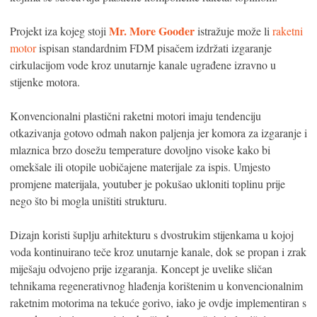
Mr. More Gooder
Projekt iza kojeg stoji
istražuje može li
raketni
motor
ispisan standardnim FDM pisačem izdržati izgaranje
cirkulacijom vode kroz unutarnje kanale ugrađene izravno u
stijenke motora.
Konvencionalni plastični raketni motori imaju tendenciju
otkazivanja gotovo odmah nakon paljenja jer komora za izgaranje i
mlaznica brzo dosežu temperature dovoljno visoke kako bi
omekšale ili otopile uobičajene materijale za ispis. Umjesto
promjene materijala, youtuber je pokušao ukloniti toplinu prije
nego što bi mogla uništiti strukturu.
Dizajn koristi šuplju arhitekturu s dvostrukim stijenkama u kojoj
voda kontinuirano teče kroz unutarnje kanale, dok se propan i zrak
miješaju odvojeno prije izgaranja. Koncept je uvelike sličan
tehnikama regenerativnog hlađenja korištenim u konvencionalnim
raketnim motorima na tekuće gorivo, iako je ovdje implementiran s