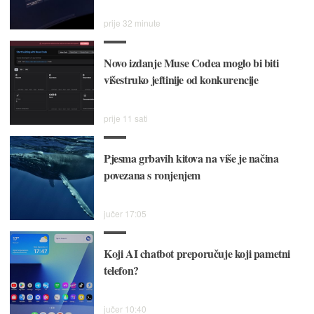
prije 32 minute
Novo izdanje Muse Codea moglo bi biti
višestruko jeftinije od konkurencije
prije 11 sati
Pjesma grbavih kitova na više je načina
povezana s ronjenjem
jučer 17:05
Koji AI chatbot preporučuje koji pametni
telefon?
jučer 10:40