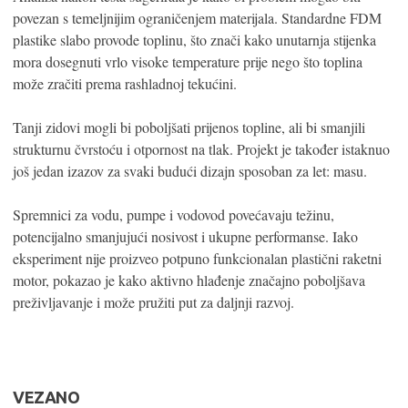
povezan s temeljnijim ograničenjem materijala. Standardne FDM
plastike slabo provode toplinu, što znači kako unutarnja stijenka
mora dosegnuti vrlo visoke temperature prije nego što toplina
može zračiti prema rashladnoj tekućini.
Tanji zidovi mogli bi poboljšati prijenos topline, ali bi smanjili
strukturnu čvrstoću i otpornost na tlak. Projekt je također istaknuo
još jedan izazov za svaki budući dizajn sposoban za let: masu.
Spremnici za vodu, pumpe i vodovod povećavaju težinu,
potencijalno smanjujući nosivost i ukupne performanse. Iako
eksperiment nije proizveo potpuno funkcionalan plastični raketni
motor, pokazao je kako aktivno hlađenje značajno poboljšava
preživljavanje i može pružiti put za daljnji razvoj.
VEZANO