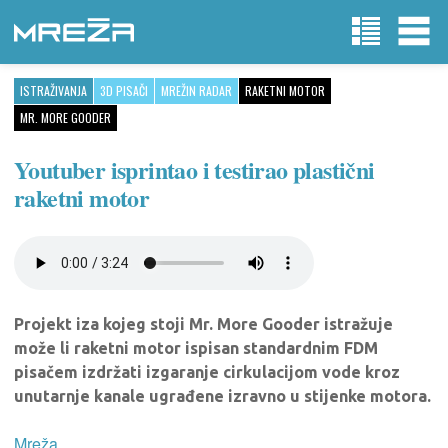
ISTRAŽIVANJA
3D PISAČI
MREŽIN RADAR
RAKETNI MOTOR
MR. MORE GOODER
Youtuber isprintao i testirao plastični
raketni motor
Projekt iza kojeg stoji Mr. More Gooder istražuje
može li raketni motor ispisan standardnim FDM
pisačem izdržati izgaranje cirkulacijom vode kroz
unutarnje kanale ugrađene izravno u stijenke motora.
Mreža