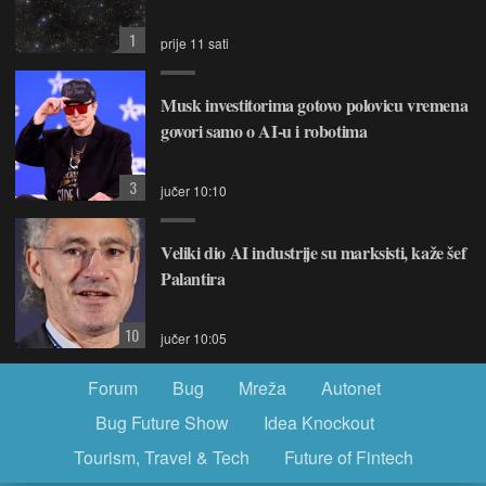
1
prije 11 sati
Musk investitorima gotovo polovicu vremena
govori samo o AI-u i robotima
3
jučer 10:10
Veliki dio AI industrije su marksisti, kaže šef
Palantira
10
jučer 10:05
Forum
Bug
Mreža
Autonet
Bug Future Show
Idea Knockout
Tourism, Travel & Tech
Future of Fintech