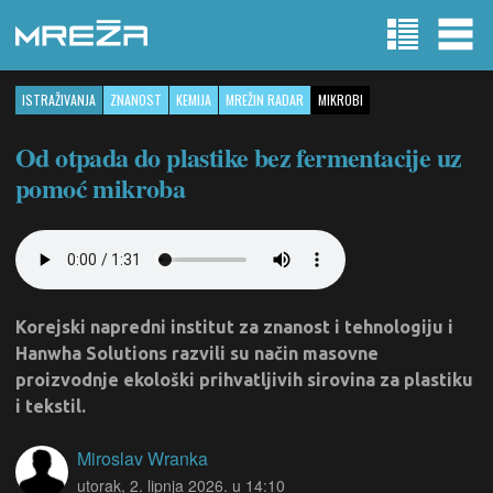
ISTRAŽIVANJA
ZNANOST
KEMIJA
MREŽIN RADAR
MIKROBI
Od otpada do plastike bez fermentacije uz
pomoć mikroba
Korejski napredni institut za znanost i tehnologiju i
Hanwha Solutions razvili su način masovne
proizvodnje ekološki prihvatljivih sirovina za plastiku
i tekstil.
Miroslav Wranka
utorak, 2. lipnja 2026. u 14:10