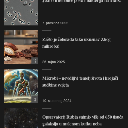
Jesmo li nehotice poslali bakteriju na Mars?
7. prosinca 2025.
Zašto je čokolada tako ukusna? Zbog
mikroba!
17
26. rujna 2025.
Mikrobi – nevidljivi temelj života i krojači
sudbine svijeta
3
10. studenog 2024.
Opservatorij Rubin snimio više od 650 tisuća
galaksija u malenom kutku neba