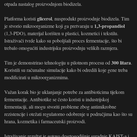
otpada nastalog proizvodnjom biodizela.
glicerol
Platforma koristi
, nusprodukt proizvodnje biodizela. Tim
1,3-propandiol
je stvorio mikroorganizme koji ga pretvaraju u
(1,3-PDO), materijal korišten u plastici, kozmetici i tekstilu.
Istraživači tvrde kako su poboljšali proces fermentacije, što bi
trebalo omogućiti industrijsku proizvodnju velikih razmjera.
300 litara
Tim je demonstrirao tehnologiju u pilotnom procesu od
.
Koristili su računalne simulacije kako bi odredili koje gene treba
modificirati u mikroorganizmima.
Važan korak bio je uklanjanje potrebe za antibioticima tijekom
fermentacije. Antibiotike se često koristi u industrijskoj
fermentaciji, ali mogu stvoriti probleme zbog antimikrobne
rezistencije i otežati regulatorno odobrenje u područjima kao što su
hrana, kozmetika i farmaceutski proizvodi.
Istraživanje rezultat je gotovo desetogodišnje suradnje KAIST-a i